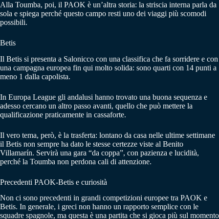
Alla Toumba, poi, il PAOK è un’altra storia: la striscia interna parla da
sola e spiega perché questo campo resti uno dei viaggi più scomodi
possibili.
Betis
Il Betis si presenta a Salonicco con una classifica che fa sorridere e con
una campagna europea fin qui molto solida: sono quarti con 14 punti a
meno 1 dalla capolista.
In Europa League gli andalusi hanno trovato una buona sequenza e
adesso cercano un altro passo avanti, quello che può mettere la
qualificazione praticamente in cassaforte.
Il vero tema, però, è la trasferta: lontano da casa nelle ultime settimane
il Betis non sempre ha dato le stesse certezze viste al Benito
Villamarín. Servirà una gara “da coppa”, con pazienza e lucidità,
perché la Toumba non perdona cali di attenzione.
Precedenti PAOK-Betis e curiosità
Non ci sono precedenti in grandi competizioni europee tra PAOK e
Betis. In generale, i greci non hanno un rapporto semplice con le
squadre spagnole, ma questa è una partita che si gioca più sul momento