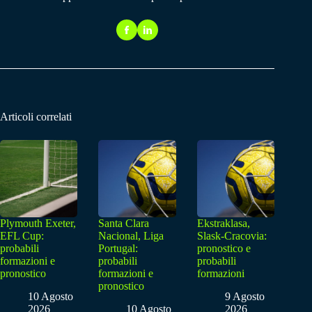
Articoli correlati
Plymouth Exeter,
Santa Clara
Ekstraklasa,
EFL Cup:
Nacional, Liga
Slask-Cracovia:
probabili
Portugal:
pronostico e
formazioni e
probabili
probabili
pronostico
formazioni e
formazioni
pronostico
10 Agosto
9 Agosto
2026
10 Agosto
2026