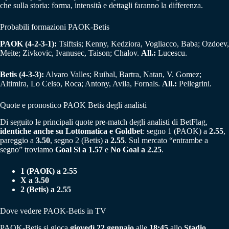
che sulla storia: forma, intensità e dettagli faranno la differenza.
Probabili formazioni PAOK-Betis
PAOK (4-2-3-1):
Tsiftsis; Kenny, Kedziora, Vogliacco, Baba; Ozdoev,
Meite; Zivkovic, Ivanusec, Taison; Chalov.
All.:
Lucescu.
Betis (4-3-3):
Alvaro Valles; Ruibal, Bartra, Natan, V. Gomez;
Altimira, Lo Celso, Roca; Antony, Avila, Fornals.
All.:
Pellegrini.
Quote e pronostico PAOK Betis degli analisti
Di seguito le principali quote pre-match degli analisti di BetFlag,
identiche anche su Lottomatica e Goldbet
: segno 1 (PAOK) a
2.55
,
pareggio a
3.50
, segno 2 (Betis) a
2.55
. Sul mercato “entrambe a
segno” troviamo
Goal Sì a 1.57
e
No Goal a 2.25
.
1 (PAOK) a 2.55
X a 3.50
2 (Betis) a 2.55
Dove vedere PAOK-Betis in TV
PAOK-Betis si gioca
giovedì 22 gennaio
alle
18:45
allo
Stadio