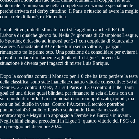
tanto male l’eliminazione nella competizione nazionale specialmente
perché arrivata nel derby cittadino. Il Paris è riuscito ad avere la meglio
con la rete di Ikoné, ex Fiorentina.
Un obiettivo, quindi, sfumato a cui si è aggiunto anche il KO di
Lisbona di qualche giorno fa. Nella 7^ giornata di Champions League,
lo Sporting è riuscito ad imporsi per 2-1 con doppietta di Suarez allo
scadere. Nonostante il KO e due turni senza vittorie, i parigini
rimangono tra le prime otto. Una posizione da consolidare per evitare i
playoff e volare direttamente agli ottavi. In Ligue 1, invece, la
situazione è diversa per i ragazzi di mister Luis Enrique.
Dopo la sconfitta contro il Monaco per 1-0 che ha fatto perdere la testa
della classifica, sono state inanellate quattro vittorie consecutive: 5-0 al
Rennes, 2-3 contro il Metz, 2-1 sul Paris e il 3-0 contro il Lille. Tanti
goal ed una difesa quasi blindata per rimanere in scia al Lens con un
solo punto di ritardo. Un campionato non monopolizzato, quindi, ma
con un bel duello in vetta. Contro l’Auxerre, il tecnico potrebbe
puntare sul 433 molto offensivo schierando Doue da mezzala di
centrocampo e Mayulu in appoggio a Dembele e Barcola in avanti.
Negli ultimi cinque precedenti in Ligue 1, quattro vittorie del PSG ed
un pareggio nel dicembre 2024.