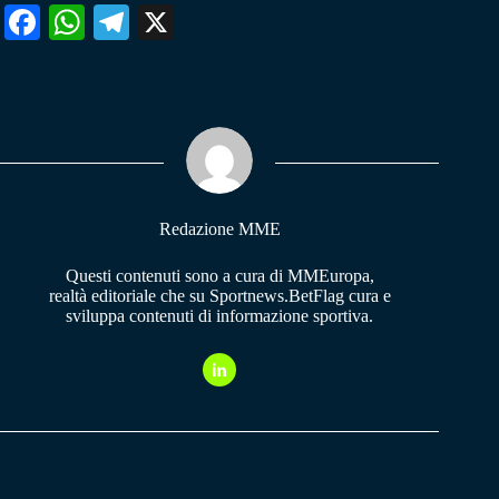
Fa
W
Te
X
ce
ha
le
bo
ts
gr
ok
A
a
pp
m
Redazione MME
Questi contenuti sono a cura di MMEuropa,
realtà editoriale che su Sportnews.BetFlag cura e
sviluppa contenuti di informazione sportiva.