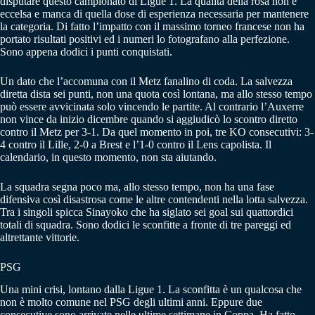
disputare questo campionato di Ligue 1. La qualità della rosa non è
eccelsa e manca di quella dose di esperienza necessaria per mantenere
la categoria. Di fatto l’impatto con il massimo torneo francese non ha
portato risultati positivi ed i numeri lo fotografano alla perfezione.
Sono appena dodici i punti conquistati.
Un dato che l’accomuna con il Metz fanalino di coda. La salvezza
diretta dista sei punti, non una quota così lontana, ma allo stesso tempo
può essere avvicinata solo vincendo le partite. Al contrario l’Auxerre
non vince da inizio dicembre quando si aggiudicò lo scontro diretto
contro il Metz per 3-1. Da quel momento in poi, tre KO consecutivi: 3-
4 contro il Lille, 2-0 a Brest e l’1-0 contro il Lens capolista. Il
calendario, in questo momento, non sta aiutando.
La squadra segna poco ma, allo stesso tempo, non ha una fase
difensiva così disastrosa come le altre contendenti nella lotta salvezza.
Tra i singoli spicca Sinayoko che ha siglato sei goal sui quattordici
totali di squadra. Sono dodici le sconfitte a fronte di tre pareggi ed
altrettante vittorie.
PSG
Una mini crisi, lontano dalla Ligue 1. La sconfitta è un qualcosa che
non è molto comune nel PSG degli ultimi anni. Eppure due
consecutive sono arrivate nelle ultime settimane in Coppa. Ha fatto