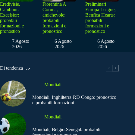
Eredivisie,
Fiorentina A
Preliminari
Cambuur-
Coruna,
Europa League,
Excelsior:
amichevole:
Benfica Hearts:
probabili
probabili
probabili
formazioni e
formazioni e
formazioni e
pronostico
pronostico
pronostico
7 Agosto
6 Agosto
6 Agosto
2026
2026
2026
Di tendenza
Mondiali
Mondiali, Inghilterra-RD Congo: pronostico
e probabili formazioni
Mondiali
Mondiali, Belgio-Senegal: probabili
formazioni e pronostico