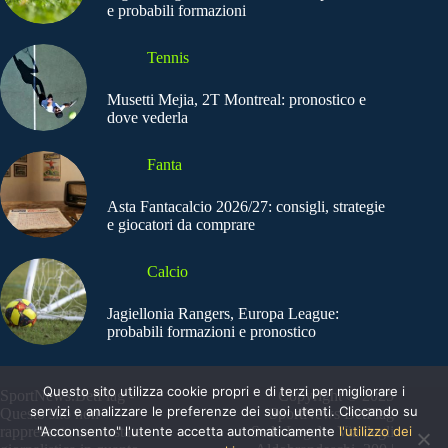
e probabili formazioni
Tennis
Musetti Mejia, 2T Montreal: pronostico e
dove vederla
Fanta
Asta Fantacalcio 2026/27: consigli, strategie
e giocatori da comprare
Calcio
Jagiellonia Rangers, Europa League:
probabili formazioni e pronostico
Questo sito utilizza cookie propri e di terzi per migliorare i
SportNews.BetFlag -
Copyright © 2025
servizi e analizzare le preferenze dei suoi utenti. Cliccando su
Questo sito non
SportNews BetFlag
"Acconsento" l'utente accetta automaticamente
l'utilizzo dei
rappresenta una testata
Sede Legale: Via degli