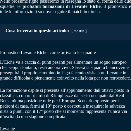
Nelle prossime righe passeremo in rassegna lo stato di forma delle due
squadre, le
probabili formazioni di Levante Elche
, il pronostico 
tutte le informazioni su dove seguire il match in diretta.
Cosa troverai in questo articolo:
mostra
Pronostico Levante Elche: come arrivano le squadre
L’Elche va a caccia di punti pesanti per alimentare un sogno europeo
che, seppur lontano, resta ancora vivo. Stasera la squadra biancoverde
proseguirà il proprio cammino in Liga facendo visita a un Levante in
grande difficoltà e pienamente coinvolto nella lotta per non retrocedere.
La formazione ospite si presenta all’appuntamento dall’ottavo posto in
classifica, con un ritardo di 8 lunghezze dal sesto occupato dal Real
Betis, ultima posizione utile per l’Europa. Scenario opposto per i
padroni di casa, fermi al 19° posto e costretti a inseguire: la salvezza
dista 6 punti, con il 17° posto che al momento rappresenta l’unica via
d’uscita da una stagione complicata.
Levante