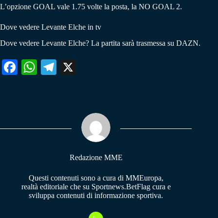
L’opzione GOAL vale 1.75 volte la posta, la NO GOAL 2.
Dove vedere Levante Elche in tv
Dove vedere Levante Elche? La partita sarà trasmessa su DAZN.
Fa
W
Te
X
ce
ha
le
bo
ts
gr
ok
A
a
pp
m
Redazione MME
Questi contenuti sono a cura di MMEuropa,
realtà editoriale che su Sportnews.BetFlag cura e
sviluppa contenuti di informazione sportiva.