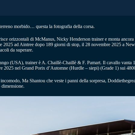
, terreno morbido… questa la fotografia della corsa.
trisce orizzontali di McManus, Nicky Henderson trainer e monta ancora 
bre 2025 ad Aintree dopo 189 giorni di stop, il 28 novembre 2025 a Ne
acoli da superare.
SA), trainer è A. Chaillè-Chaillè & F. Pamart. Il cavallo vanta 19 cor
mbre 2025 nel Grand Porix d’Automne (Hurdle – siepi) (Grade 1) sui 4800
 incomodo, Ma Shantou che veste i panni della sorpresa, Doddiethegrea
o dimensione.