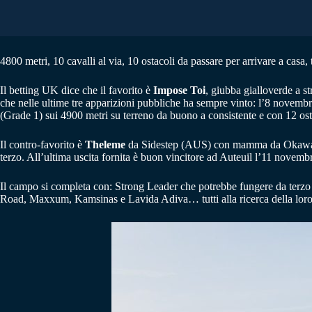
4800 metri, 10 cavalli al via, 10 ostacoli da passare per arrivare a casa
Il betting UK dice che il favorito è
Impose Toi
, giubba gialloverde a s
che nelle ultime tre apparizioni pubbliche ha sempre vinto: l’8 novem
(Grade 1) sui 4900 metri su terreno da buono a consistente e con 12 ost
Il contro-favorito è
Theleme
da Sidestep (AUS) con mamma da Okawango (U
terzo. All’ultima uscita fornita è buon vincitore ad Auteuil l’11 nove
Il campo si completa con: Strong Leader che potrebbe fungere da terzo
Road, Maxxum, Kamsinas e Lavida Adiva… tutti alla ricerca della lor