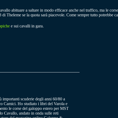
avallo abituare a saltare in modo efficace anche nel traffico, ma le cor
ei 3 di Theleme se la quota sarà piacevole. Come sempre tutto potrebbe ca
ppiche
e sui cavalli in gara.
ù importanti scuderie degli anni 60/80 a
o Camici. Ho studiato i libri del Varola e
ento le corse del galoppo estero per MST
 Cavallo, andato in onda sulle reti
datore del magazine online Galoppo &