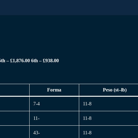
5th – £1,876.00 6th – £938.00
Forma
Peso (st–lb)
7-4
11-8
11-
11-8
43-
11-8