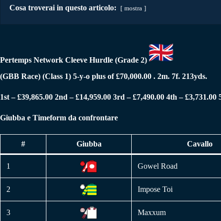
Cosa troverai in questo articolo:
mostra
Pertemps Network Cleeve Hurdle (Grade 2)
(GBB Race) (Class 1) 5-y-o plus
of £70,000.00 . 2m. 7f. 213yds.
1st – £39,865.00 2nd – £14,959.00 3rd – £7,490.00 4th – £3,731.00 
Giubba e Timeform da confrontare
#
Giubba
Cavallo
1
Gowel Road
2
Impose Toi
3
Maxxum