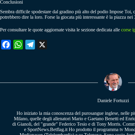
Conclusioni
Sembra difficile spodestare dal gradino più alto del podio Impose Toi, c
potrebbero dire la loro. Forse la giocata più interessante è la piazza n
Per consultare le quote aggiornate visita le sezione dedicata alle
corse i
Fa
W
Te
X
ce
ha
le
bo
ts
gr
ok
A
a
pp
m
Daniele Fortuzzi
Ho iniziato la mia conoscenza del purosangue inglese, nelle pi
Milano, quelle degli allenatori Mario e Gaetano Benetti ed Enric
di Gianoli, del "grande" Federico Tesio e di Tony Morris. Comm
e SportNews.Betflag.it Ho prodotto il programma tv Mondo
Mediapason (Telelombardia) e su Telenova. Sono socio-fon