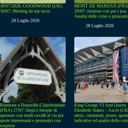
30/07/2026: GOODWOOD (UK)
MONT DE MARSAN [FRA
30/07: Meeting da top races
29/07: riunione con psi e psa.
Analisi delle corse e pronostic
29 Luglio 2026
28 Luglio 2026
Riunione a Deauville-Clairefontaine
King George VI And Queen
(FRA) 27/07: Siepi e Steeple di
Elizabeth Stakes – Ascot (UK
spessore con molti cavalli al via per
attori, commenti, prono, quot
quote interessanti e pronostici con
indicative ed analisi della cor
sorprese