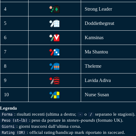
4
Strong Leader
5
Doddiethegreat
6
Kamsinas
7
Ma Shantou
8
Theleme
9
Lavida Adiva
10
Nurse Susan
Legenda
: risultati recenti (ultima a destra;
o
separano le stagioni).
Forma
-
/
: peso da portare in
stones–pounds
(formato UK).
Peso (st–lb)
: giorni trascorsi dall’ultima corsa.
Giorni
: official rating/handicap mark riportato in racecard.
Rating (OR)