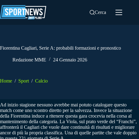
Salta
al
Cerca
contenuto
Fiorentina Cagliari, Serie A: probabili formazioni e pronostico
Redazione MME
24 Gennaio 2026
Home
/
Sport
/
Calcio
Ad inizio stagione nessuno avrebbe mai potuto catalogare questo
match come uno scontro diretto per la salvezza. Invece la situazione
della Fiorentina induce a ritenere questa gara crocevia nella corsa al
mantenimento della categoria. La Viola, sul prato verde del “Franchi”,
affronterà il Cagliari che vuole dare continuità di risultati e migliorare
ancor di più la propria classifica. Una di quelle partite che vale doppio
in questa 22^ giornata di Serie A.