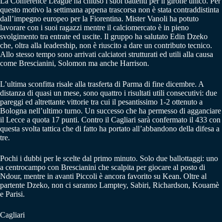
La Conference League ha chiuso i suoi battenti per il girone unico. Per
questo motivo la settimana appena trascorsa non è stata contraddistinta
dall’impegno europeo per la Fiorentina. Mister Vanoli ha potuto
lavorare con i suoi ragazzi mentre il calciomercato è in pieno
svolgimento tra entrate ed uscite. Il gruppo ha salutato Edin Dzeko
che, oltra alla leadership, non è riuscito a dare un contributo tecnico.
Allo stesso tempo sono arrivati calciatori strutturati ed utili alla causa
come Brescianini, Solomon ma anche Harrison.
L’ultima sconfitta risale alla trasferta di Parma di fine dicembre. A
distanza di quasi un mese, sono quattro i risultati utili consecutivi: due
pareggi ed altrettante vittorie tra cui il pesantissimo 1-2 ottenuto a
Bologna nell’ultimo turno. Un successo che ha permesso di agganciare
il Lecce a quota 17 punti. Contro il Cagliari sarà confermato il 433 con
questa svolta tattica che di fatto ha portato all’abbandono della difesa a
tre.
Pochi i dubbi per le scelte dal primo minuto. Solo due ballottaggi: uno
a centrocampo con Brescianini che scalpita per giocare al posto di
Ndour, mentre in avanti Piccoli è ancora favorito su Kean. Oltre al
partente Dzeko, non ci saranno Lamptey, Sabiri, Richardson, Kouamè
e Parisi.
Cagliari