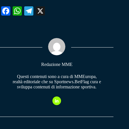
Fa
W
Te
X
ce
ha
le
bo
ts
gr
ok
A
a
pp
m
Redazione MME
Questi contenuti sono a cura di MMEuropa,
realtà editoriale che su Sportnews.BetFlag cura e
sviluppa contenuti di informazione sportiva.