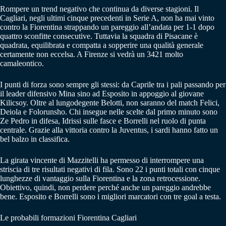
Rompere un trend negativo che continua da diverse stagioni. Il
Cagliari, negli ultimi cinque precedenti in Serie A, non ha mai vinto
contro la Fiorentina strappando un pareggio all’andata per 1-1 dopo
quattro sconfitte consecutive. Tuttavia la squadra di Pisacane è
quadrata, equilibrata e compatta a sopperire una qualità generale
certamente non eccelsa. A Firenze si vedrà un 3421 molto
camaleontico.
I punti di forza sono sempre gli stessi: da Caprile tra i pali passando per
il leader difensivo Mina sino ad Esposito in appoggio al giovane
Kilicsoy. Oltre al lungodegente Belotti, non saranno del match Felici,
Deiola e Folorunsho. Chi insegue nelle scelte dal primo minuto sono
Ze Pedro in difesa, Idrissi sulle fasce e Borrelli nel ruolo di punta
centrale. Grazie alla vittoria contro la Juventus, i sardi hanno fatto un
bel balzo in classifica.
La girata vincente di Mazzitelli ha permesso di interrompere una
striscia di tre risultati negativi di fila. Sono 22 i punti totali con cinque
lunghezze di vantaggio sulla Fiorentina e la zona retrocessione.
Obiettivo, quindi, non perdere perché anche un pareggio andrebbe
bene. Esposito e Borrelli sono i migliori marcatori con tre goal a testa.
Le probabili formazioni Fiorentina Cagliari