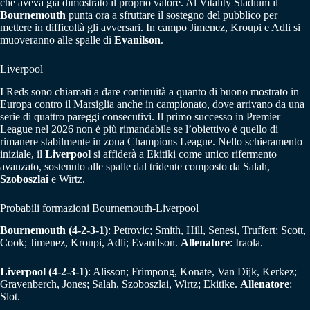
che aveva già dimostrato il proprio valore. Al Vitality Stadium il
Bournemouth
punta ora a sfruttare il sostegno del pubblico per
mettere in difficoltà gli avversari. In campo Jimenez, Kroupi e Adli si
muoveranno alle spalle di
Evanilson
.
Liverpool
I Reds sono chiamati a dare continuità a quanto di buono mostrato in
Europa contro il Marsiglia anche in campionato, dove arrivano da una
serie di quattro pareggi consecutivi. Il primo successo in Premier
League nel 2026 non è più rimandabile se l’obiettivo è quello di
rimanere stabilmente in zona Champions League. Nello schieramento
iniziale, il
Liverpool
si affiderà a Ekitiki come unico rifermento
avanzato, sostenuto alle spalle dal tridente composto da Salah,
Szoboszlai
e Wirtz.
Probabili formazioni Bournemouth-Liverpool
Bournemouth (4-2-3-1)
: Petrovic; Smith, Hill, Senesi, Truffert; Scott,
Cook; Jimenez, Kroupi, Adli; Evanilson.
Allenatore
: Iraola.
Liverpool (4-2-3-1)
: Alisson; Frimpong, Konate, Van Dijk, Kerkez;
Gravenberch, Jones; Salah, Szoboszlai, Wirtz; Ekitike.
Allenatore
:
Slot.