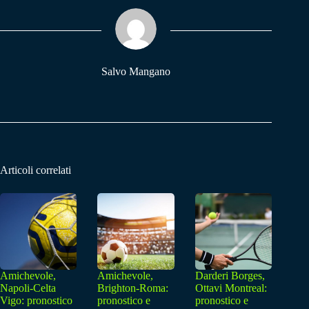
ok
A
a
pp
m
Salvo Mangano
Articoli correlati
Amichevole,
Amichevole,
Darderi Borges,
Napoli-Celta
Brighton-Roma:
Ottavi Montreal:
Vigo: pronostico
pronostico e
pronostico e