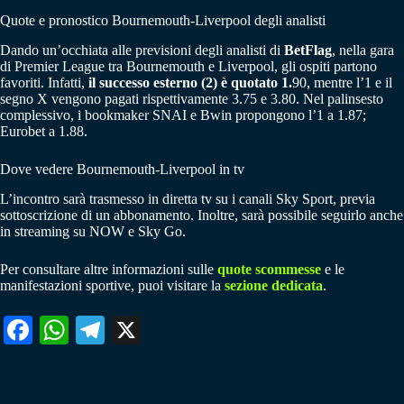
Quote e pronostico Bournemouth-Liverpool degli analisti
Dando un’occhiata alle previsioni degli analisti di
BetFlag
, nella gara
di Premier League tra Bournemouth e Liverpool, gli ospiti partono
favoriti. Infatti,
il successo esterno (2) è quotato 1.
90, mentre l’1 e il
segno X vengono pagati rispettivamente 3.75 e 3.80. Nel palinsesto
complessivo, i bookmaker SNAI e Bwin propongono l’1 a 1.87;
Eurobet a 1.88.
Dove vedere Bournemouth-Liverpool in tv
L’incontro sarà trasmesso in diretta tv su i canali Sky Sport, previa
sottoscrizione di un abbonamento. Inoltre, sarà possibile seguirlo anche
in streaming su NOW e Sky Go.
Per consultare altre informazioni sulle
quote scommesse
e le
manifestazioni sportive, puoi visitare la
sezione dedicata
.
Fa
W
Te
X
ce
ha
le
bo
ts
gr