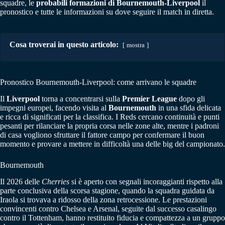
squadre, le
probabili formazioni di Bournemouth-Liverpool
il
pronostico e tutte le informazioni su dove seguire il match in diretta.
Cosa troverai in questo articolo:
mostra
Pronostico Bournemouth-Liverpool: come arrivano le squadre
Il
Liverpool
torna a concentrarsi sulla
Premier League
dopo gli
impegni europei, facendo visita al
Bournemouth
in una sfida delicata
e ricca di significati per la classifica. I Reds cercano continuità e punti
pesanti per rilanciare la propria corsa nelle zone alte, mentre i padroni
di casa vogliono sfruttare il fattore campo per confermare il buon
momento e provare a mettere in difficoltà una delle big del campionato.
Bournemouth
Il 2026 delle
Cherries
si è aperto con segnali incoraggianti rispetto alla
parte conclusiva della scorsa stagione, quando la squadra guidata da
Iraola si trovava a ridosso della zona retrocessione. Le prestazioni
convincenti contro Chelsea e Arsenal, seguite dal successo casalingo
contro il Tottenham, hanno restituito fiducia e compattezza a un gruppo