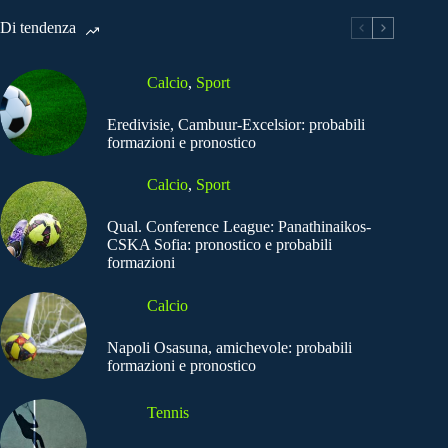
Di tendenza
Calcio
,
Sport
Eredivisie, Cambuur-Excelsior: probabili
formazioni e pronostico
Calcio
,
Sport
Qual. Conference League: Panathinaikos-
CSKA Sofia: pronostico e probabili
formazioni
Calcio
Napoli Osasuna, amichevole: probabili
formazioni e pronostico
Tennis