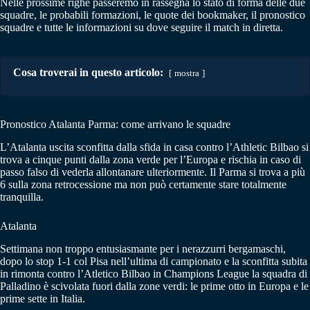
Nelle prossime righe passeremo in rassegna lo stato di forma delle due
squadre, le probabili formazioni, le quote dei bookmaker, il pronostico
squadre e tutte le informazioni su dove seguire il match in diretta.
Cosa troverai in questo articolo:
mostra
Pronostico Atalanta Parma: come arrivano le squadre
L’Atalanta uscita sconfitta dalla sfida in casa contro l’Athletic Bilbao si
trova a cinque punti dalla zona verde per l’Europa e rischia in caso di
passo falso di vederla allontanare ulteriormente. Il Parma si trova a più
6 sulla zona retrocessione ma non può certamente stare totalmente
tranquilla.
Atalanta
Settimana non troppo entusiasmante per i nerazzurri bergamaschi,
dopo lo stop 1-1 col Pisa nell’ultima di campionato e la sconfitta subita
in rimonta contro l’Atletico Bilbao in Champions League la squadra di
Palladino è scivolata fuori dalla zone verdi: le prime otto in Europa e le
prime sette in Italia.