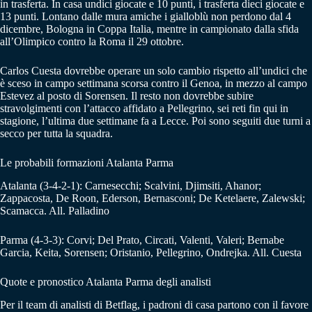
in trasferta. In casa undici giocate e 10 punti, i trasferta dieci giocate e
13 punti. Lontano dalle mura amiche i gialloblù non perdono dal 4
dicembre, Bologna in Coppa Italia, mentre in campionato dalla sfida
all’Olimpico contro la Roma il 29 ottobre.
Carlos Cuesta dovrebbe operare un solo cambio rispetto all’undici che
è sceso in campo settimana scorsa contro il Genoa, in mezzo al campo
Estevez al posto di Sorensen. Il resto non dovrebbe subire
stravolgimenti con l’attacco affidato a Pellegrino, sei reti fin qui in
stagione, l’ultima due settimane fa a Lecce. Poi sono seguiti due turni a
secco per tutta la squadra.
Le probabili formazioni Atalanta Parma
Atalanta (3-4-2-1): Carnesecchi; Scalvini, Djimsiti, Ahanor;
Zappacosta, De Roon, Ederson, Bernasconi; De Ketelaere, Zalewski;
Scamacca. All. Palladino
Parma (4-3-3): Corvi; Del Prato, Circati, Valenti, Valeri; Bernabe
Garcia, Keita, Sorensen; Oristanio, Pellegrino, Ondrejka. All. Cuesta
Quote e pronostico Atalanta Parma degli analisti
Per il team di analisti di Betflag, i padroni di casa partono con il favore