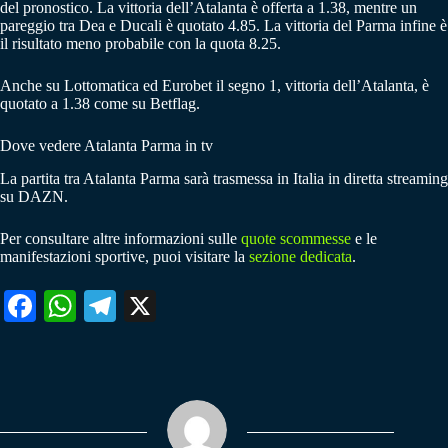
del pronostico. La vittoria dell’Atalanta è offerta a 1.38, mentre un
pareggio tra Dea e Ducali è quotato 4.85. La vittoria del Parma infine è
il risultato meno probabile con la quota 8.25.
Anche su Lottomatica ed Eurobet il segno 1, vittoria dell’Atalanta, è
quotato a 1.38 come su Betflag.
Dove vedere Atalanta Parma in tv
La partita tra Atalanta Parma sarà trasmessa in Italia in diretta streaming
su DAZN.
Per consultare altre informazioni sulle
quote scommesse
e le
manifestazioni sportive, puoi visitare la
sezione dedicata
.
Fa
W
Te
X
ce
ha
le
bo
ts
gr
ok
A
a
pp
m