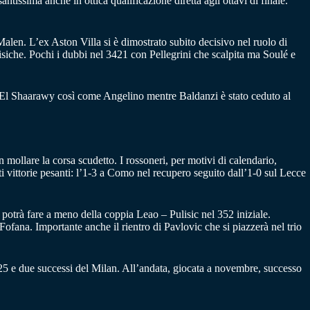
ssima anche in ottica qualificazione diretta agli ottavi di finale.
Malen. L’ex Aston Villa si è dimostrato subito decisivo nel ruolo di
isiche. Pochi i dubbi nel 3421 con Pellegrini che scalpita ma Soulé e
e El Shaarawy così come Angelino mentre Baldanzi è stato ceduto al
n mollare la corsa scudetto. I rossoneri, per motivi di calendario,
i vittorie pesanti: l’1-3 a Como nel recupero seguito dall’1-0 sul Lecce
otrà fare a meno della coppia Leao – Pulisic nel 352 iniziale.
ofana. Importante anche il rientro di Pavlovic che si piazzerà nel trio
2025 e due successi del Milan. All’andata, giocata a novembre, successo