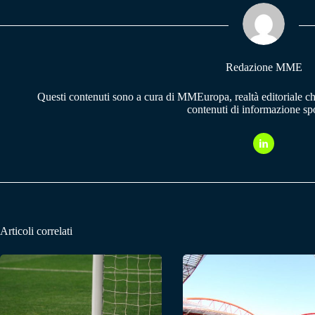
ok
A
a
pp
m
Redazione MME
Questi contenuti sono a cura di MMEuropa, realtà editoriale c
contenuti di informazione spo
Articoli correlati