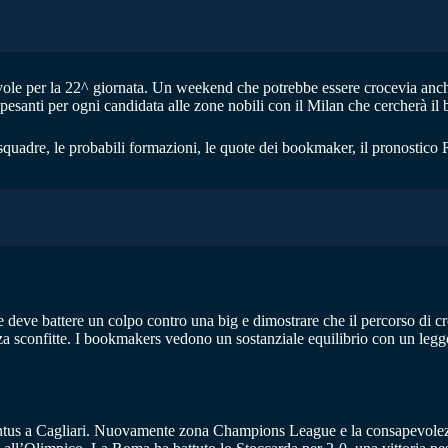
le per la 22^ giornata. Un weekend che potrebbe essere crocevia anche 
santi per ogni candidata alle zone nobili con il Milan che cercherà il b
quadre, le probabili formazioni, le quote dei bookmaker, il pronostico R
 deve battere un colpo contro una big e dimostrare che il percorso di cr
enza sconfitte. I bookmakers vedono un sostanziale equilibrio con un legg
us a Cagliari. Nuovamente zona Champions League e la consapevolezza d