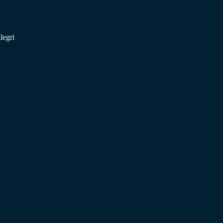
legri
.