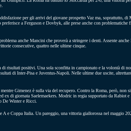
’Olimpico. La Roma ha battuto lo Stoccarda per 2-0, una vittoria pesanti
e.
ddisfazione per gli arrivi del giovane prospetto Vaz ma, soprattutto, di 
 lo preferisce a Ferguson e Dovbyk, alle prese anche con problematiche f
e problema anche Mancini che proverà a stringere i denti. Assente anch
torie consecutive, quattro nelle ultime cinque.
di risultati positivi. Una sola sconfitta in campionato e la volontà di no
tati di Inter-Pisa e Juventus-Napoli. Nelle ultime due uscite, altrettant
mentre Gimenez è sulla via del recupero. Contro la Roma, però, non si p
 ed ex di giornata Saelemaekers. Modric in regia supportato da Rabiot e F
o De Winter e Ricci.
erie A e Coppa Italia. Un pareggio, una vittoria giallorossa nel maggio 