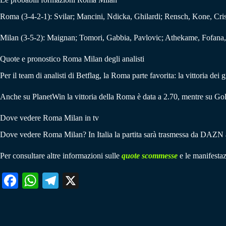
Roma (3-4-2-1): Svilar; Mancini, Ndicka, Ghilardi; Rensch, Kone, Cris
Milan (3-5-2): Maignan; Tomori, Gabbia, Pavlovic; Athekame, Fofana, M
Quote e pronostico Roma Milan degli analisti
Per il team di analisti di Betflag, la Roma parte favorita: la vittoria dei
Anche su PlanetWin la vittoria della Roma è data a 2.70, mentre su Gol
Dove vedere Roma Milan in tv
Dove vedere Roma Milan? In Italia la partita sarà trasmessa da DAZN 
Per consultare altre informazioni sulle
quote scommesse
e le manifestaz
Fa
W
Te
X
ce
ha
le
bo
ts
gr