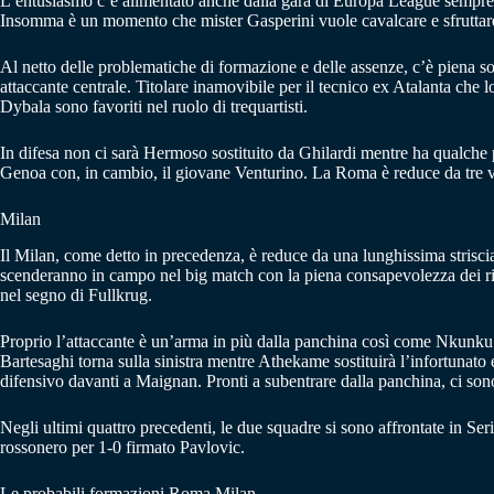
L’entusiasmo c’è alimentato anche dalla gara di Europa League sempre all
Insomma è un momento che mister Gasperini vuole cavalcare e sfruttar
Al netto delle problematiche di formazione e delle assenze, c’è piena so
attaccante centrale. Titolare inamovibile per il tecnico ex Atalanta che
Dybala sono favoriti nel ruolo di trequartisti.
In difesa non ci sarà Hermoso sostituito da Ghilardi mentre ha qualch
Genoa con, in cambio, il giovane Venturino. La Roma è reduce da tre vit
Milan
Il Milan, come detto in precedenza, è reduce da una lunghissima striscia 
scenderanno in campo nel big match con la piena consapevolezza dei risul
nel segno di Fullkrug.
Proprio l’attaccante è un’arma in più dalla panchina così come Nkunku 
Bartesaghi torna sulla sinistra mentre Athekame sostituirà l’infortunato
difensivo davanti a Maignan. Pronti a subentrare dalla panchina, ci son
Negli ultimi quattro precedenti, le due squadre si sono affrontate in S
rossonero per 1-0 firmato Pavlovic.
Le probabili formazioni Roma Milan