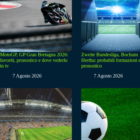
MotoGP, GP Gran Bretagna 2026:
Zweite Bundesliga, Bochum
favoriti, pronostico e dove vederlo
Hertha: probabili formazioni 
in tv
pronostico
7 Agosto 2026
7 Agosto 2026