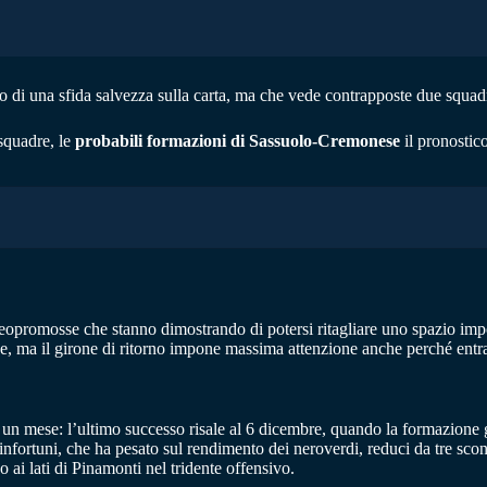
o di una sfida salvezza sulla carta, ma che vede contrapposte due squad
squadre, le
probabili formazioni di Sassuolo-Cremonese
il pronostic
neopromosse che stanno dimostrando di potersi ritagliare uno spazio im
ne, ma il girone di ritorno impone massima attenzione anche perché ent
 un mese: l’ultimo successo risale al 6 dicembre, quando la formazione
nfortuni, che ha pesato sul rendimento dei neroverdi, reduci da tre scon
ai lati di Pinamonti nel tridente offensivo.