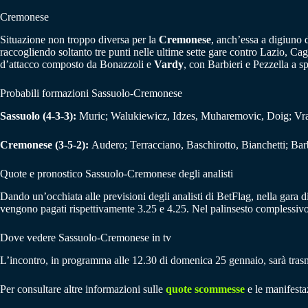
Cremonese
Situazione non troppo diversa per la
Cremonese
, anch’essa a digiuno d
raccogliendo soltanto tre punti nelle ultime sette gare contro Lazio, Ca
d’attacco composto da Bonazzoli e
Vardy
, con Barbieri e Pezzella a sp
Probabili formazioni Sassuolo-Cremonese
Sassuolo (4-3-3):
Muric; Walukiewicz, Idzes, Muharemovic, Doig; Vran
Cremonese (3-5-2):
Audero; Terracciano, Baschirotto, Bianchetti; Bar
Quote e pronostico Sassuolo-Cremonese degli analisti
Dando un’occhiata alle previsioni degli analisti di BetFlag, nella gara di
vengono pagati rispettivamente 3.25 e 4.25. Nel palinsesto complessiv
Dove vedere Sassuolo-Cremonese in tv
L’incontro, in programma alle 12.30 di domenica 25 gennaio, sarà trasm
Per consultare altre informazioni sulle
quote scommesse
e le manifestaz