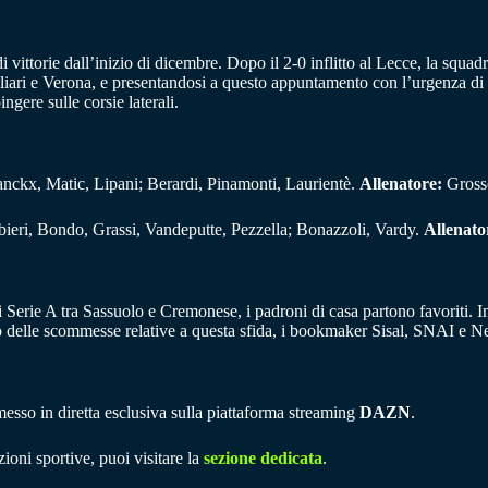
i vittorie dall’inizio di dicembre. Dopo il 2-0 inflitto al Lecce, la squ
gliari e Verona, e presentandosi a questo appuntamento con l’urgenza di 
ingere sulle corsie laterali.
ckx, Matic, Lipani; Berardi, Pinamonti, Laurientè.
Allenatore:
Gross
bieri, Bondo, Grassi, Vandeputte, Pezzella; Bonazzoli, Vardy.
Allenato
 Serie A tra Sassuolo e Cremonese, i padroni di casa partono favoriti. Inf
o delle scommesse relative a questa sfida, i bookmaker Sisal, SNAI e N
esso in diretta esclusiva sulla piattaforma streaming
DAZN
.
ioni sportive, puoi visitare la
sezione dedicata
.