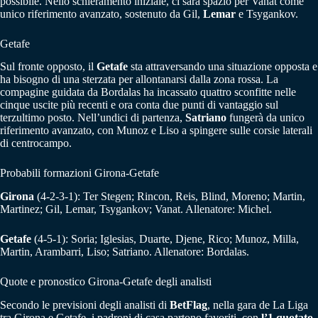
possibile. Nello schieramento iniziale, ci sarà spazio per Vanat come
unico riferimento avanzato, sostenuto da Gil,
Lemar
e Tsygankov.
Getafe
Sul fronte opposto, il
Getafe
sta attraversando una situazione opposta e
ha bisogno di una sterzata per allontanarsi dalla zona rossa. La
compagine guidata da Bordalas ha incassato quattro sconfitte nelle
cinque uscite più recenti e ora conta due punti di vantaggio sul
terzultimo posto. Nell’undici di partenza,
Satriano
fungerà da unico
riferimento avanzato, con Munoz e Liso a spingere sulle corsie laterali
di centrocampo.
Probabili formazioni Girona-Getafe
Girona
(4-2-3-1): Ter Stegen; Rincon, Reis, Blind, Moreno; Martin,
Martinez; Gil, Lemar, Tsygankov; Vanat. Allenatore: Michel.
Getafe
(4-5-1): Soria; Iglesias, Duarte, Djene, Rico; Munoz, Milla,
Martin, Arambarri, Liso; Satriano. Allenatore: Bordalas.
Quote e pronostico Girona-Getafe degli analisti
Secondo le previsioni degli analisti di
BetFlag
, nella gara de La Liga
tra Girona e Getafe, i padroni di casa partono favoriti, con
l’1 quotato