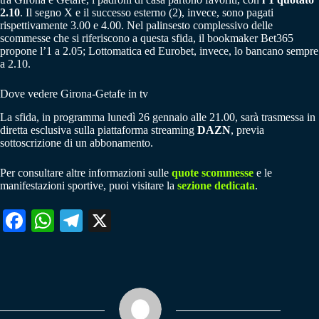
2.10
. Il segno X e il successo esterno (2), invece, sono pagati
rispettivamente 3.00 e 4.00. Nel palinsesto complessivo delle
scommesse che si riferiscono a questa sfida, il bookmaker Bet365
propone l’1 a 2.05; Lottomatica ed Eurobet, invece, lo bancano sempre
a 2.10.
Dove vedere Girona-Getafe in tv
La sfida, in programma lunedì 26 gennaio alle 21.00, sarà trasmessa in
diretta esclusiva sulla piattaforma streaming
DAZN
, previa
sottoscrizione di un abbonamento.
Per consultare altre informazioni sulle
quote scommesse
e le
manifestazioni sportive, puoi visitare la
sezione dedicata
.
Fa
W
Te
X
ce
ha
le
bo
ts
gr
ok
A
a
pp
m