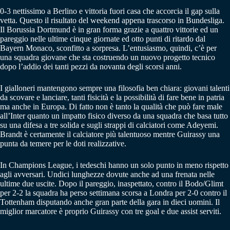
0-3 nettissimo a Berlino e vittoria fuori casa che accorcia il gap sulla
vetta. Questo il risultato del weekend appena trascorso in Bundesliga.
Il Borussia Dortmund è in gran forma grazie a quattro vittorie ed un
pareggio nelle ultime cinque giornate ed otto punti di ritardo dal
Bayern Monaco, sconfitto a sorpresa. L’entusiasmo, quindi, c’è per
una squadra giovane che sta costruendo un nuovo progetto tecnico
dopo l’addio dei tanti pezzi da novanta degli scorsi anni.
I gialloneri mantengono sempre una filosofia ben chiara: giovani talenti
da scovare e lanciare, tanti fisicità e la possibilità di fare bene in patria
ma anche in Europa. Di fatto non è tanto la qualità che può fare male
all’Inter quanto un impatto fisico diverso da una squadra che basa tutto
su una difesa a tre solida e sugli strappi di calciatori come Adeyemi.
Brandt è certamente il calciatore più talentuoso mentre Guirassy una
punta da temere per le doti realizzative.
In Champions League, i tedeschi hanno un solo punto in meno rispetto
agli avversari. Undici lunghezze dovute anche ad una frenata nelle
ultime due uscite. Dopo il pareggio, inaspettato, contro il Bodo/Glimt
per 2-2 la squadra ha perso settimana scorsa a Londra per 2-0 contro il
Tottenham disputando anche gran parte della gara in dieci uomini. Il
miglior marcatore è proprio Guirassy con tre goal e due assist serviti.