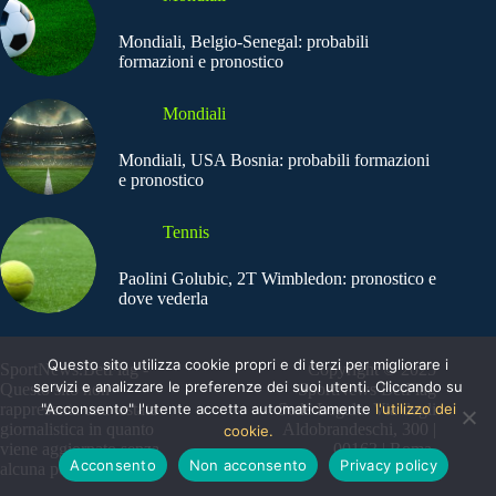
Mondiali, Belgio-Senegal: probabili
formazioni e pronostico
Mondiali
Mondiali, USA Bosnia: probabili formazioni
e pronostico
Tennis
Paolini Golubic, 2T Wimbledon: pronostico e
dove vederla
Questo sito utilizza cookie propri e di terzi per migliorare i
SportNews.BetFlag -
Copyright © 2025
servizi e analizzare le preferenze dei suoi utenti. Cliccando su
Questo sito non
SportNews BetFlag
"Acconsento" l'utente accetta automaticamente
l'utilizzo dei
rappresenta una testata
Sede Legale: Via degli
giornalistica in quanto
Aldobrandeschi, 300 |
cookie.
viene aggiornato senza
00163 | Roma
Acconsento
Non acconsento
Privacy policy
alcuna periodicità