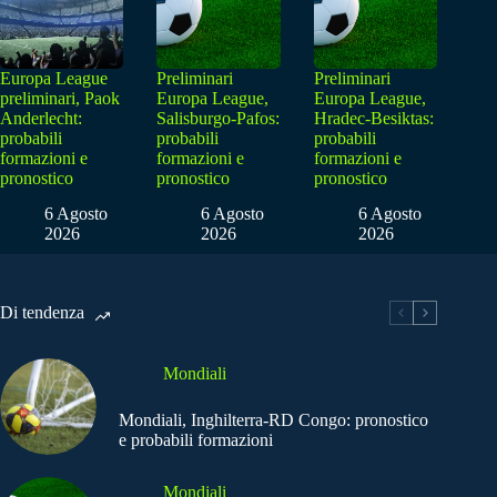
Europa League
Preliminari
Preliminari
preliminari, Paok
Europa League,
Europa League,
Anderlecht:
Salisburgo-Pafos:
Hradec-Besiktas:
probabili
probabili
probabili
formazioni e
formazioni e
formazioni e
pronostico
pronostico
pronostico
6 Agosto
6 Agosto
6 Agosto
2026
2026
2026
Di tendenza
Mondiali
Mondiali, Inghilterra-RD Congo: pronostico
e probabili formazioni
Mondiali