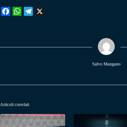
Fa
W
Te
X
ce
ha
le
bo
ts
gr
ok
A
a
pp
m
Salvo Mangano
Articoli correlati