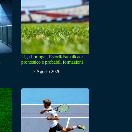
Liga Portugal, Estoril-Famalicao:
e
pronostico e probabili formazioni
7 Agosto 2026