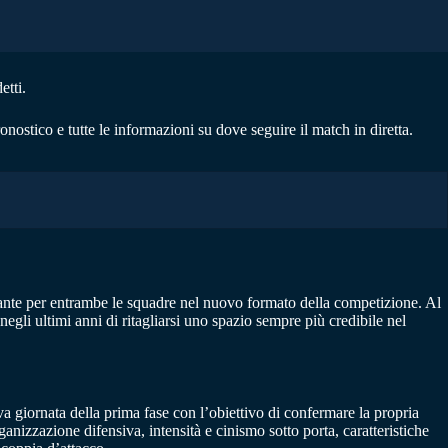
etti.
ronostico e tutte le informazioni su dove seguire il match in diretta.
tante per entrambe le squadre nel nuovo formato della competizione. Al
li ultimi anni di ritagliarsi uno spazio sempre più credibile nel
ava giornata della prima fase con l’obiettivo di confermare la propria
anizzazione difensiva, intensità e cinismo sotto porta, caratteristiche