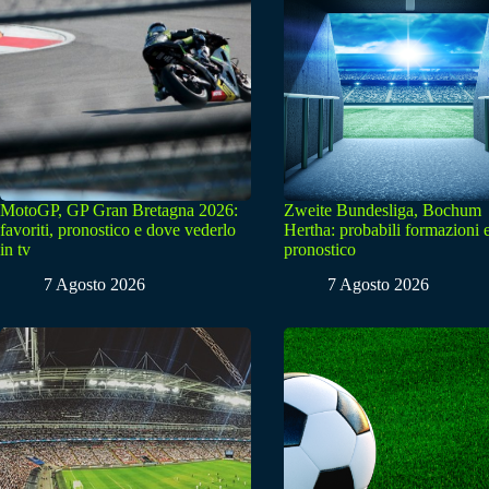
MotoGP, GP Gran Bretagna 2026:
Zweite Bundesliga, Bochum
favoriti, pronostico e dove vederlo
Hertha: probabili formazioni 
in tv
pronostico
7 Agosto 2026
7 Agosto 2026