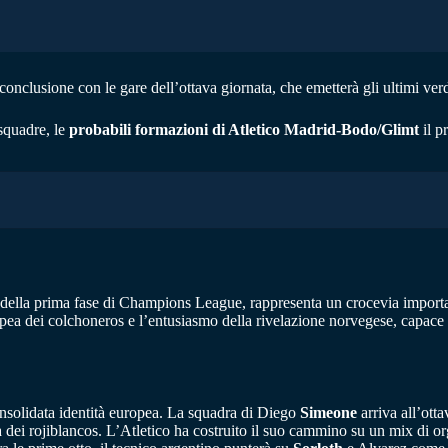
clusione con le gare dell’ottava giornata, che emetterà gli ultimi verd
squadre, le
probabili formazioni di Atletico Madrid-Bodo/Glimt
il p
ta della prima fase di Champions League, rappresenta un crocevia impor
a dei colchoneros e l’entusiasmo della rivelazione norvegese, capace neg
nsolidata identità europea. La squadra di Diego
Simeone
arriva all’ott
a dei rojiblancos. L’Atletico ha costruito il suo cammino su un mix di org