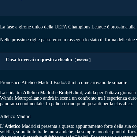
La fase a girone unico della UEFA Champions League è prossima alla con
Nelle prossime righe passeremo in rassegna lo stato di forma delle due 
Cosa troverai in questo articolo:
mostra
Pronostico Atletico Madrid-Bodo/Glimt: come arrivano le squadre
La sfida tra
Atletico
Madrid e
Bodø
/Glimt, valida per l’ottava giorna
Wanda Metropolitano andrà in scena un confronto tra l’esperienza europe
panorama continentale. In palio ci sono punti pesanti per la classifica.
Atletico Madrid
L’Atletico
Madrid si presenta a questo appuntamento forte della sua co
solidità, soprattutto tra le mura amiche, da sempre uno dei punti di forz