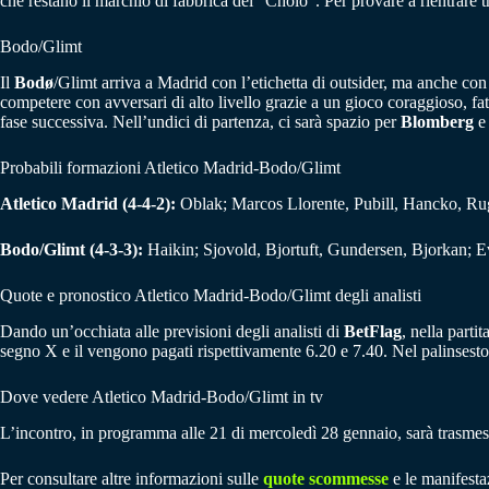
che restano il marchio di fabbrica del “Cholo”. Per provare a rientrare t
Bodo/Glimt
Il
Bodø
/Glimt arriva a Madrid con l’etichetta di outsider, ma anche co
competere con avversari di alto livello grazie a un gioco coraggioso, fa
fase successiva. Nell’undici di partenza, ci sarà spazio per
Blomberg
e 
Probabili formazioni Atletico Madrid-Bodo/Glimt
Atletico Madrid (4-4-2):
Oblak; Marcos Llorente, Pubill, Hancko, Rug
Bodo/Glimt (4-3-3):
Haikin; Sjovold, Bjortuft, Gundersen, Bjorkan; 
Quote e pronostico Atletico Madrid-Bodo/Glimt degli analisti
Dando un’occhiata alle previsioni degli analisti di
BetFlag
, nella part
segno X e il vengono pagati rispettivamente 6.20 e 7.40. Nel palinsest
Dove vedere Atletico Madrid-Bodo/Glimt in tv
L’incontro, in programma alle 21 di mercoledì 28 gennaio, sarà trasme
Per consultare altre informazioni sulle
quote scommesse
e le manifestaz