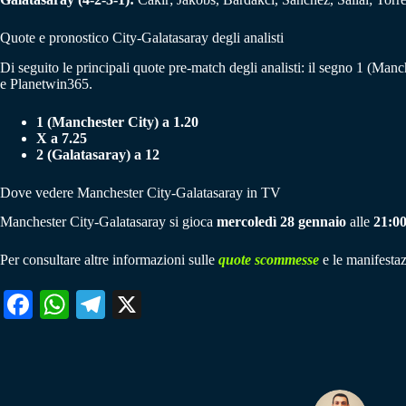
Quote e pronostico City-Galatasaray degli analisti
Di seguito le principali quote pre-match degli analisti: il segno 1 (Man
e Planetwin365.
1 (Manchester City) a 1.20
X a 7.25
2 (Galatasaray) a 12
Dove vedere Manchester City-Galatasaray in TV
Manchester City-Galatasaray si gioca
mercoledì 28 gennaio
alle
21:0
Per consultare altre informazioni sulle
quote scommesse
e le manifestaz
Fa
W
Te
X
ce
ha
le
bo
ts
gr
ok
A
a