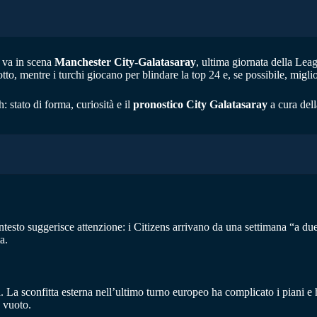
va in scena
Manchester City-Galatasaray
, ultima giornata della Le
otto, mentre i turchi giocano per blindare la top 24 e, se possibile, migli
: stato di forma, curiosità e il
pronostico City Galatasaray
a cura del
ntesto suggerisce attenzione: i Citizens arrivano da una settimana “a due
a.
a. La sconfitta esterna nell’ultimo turno europeo ha complicato i piani e
 vuoto.