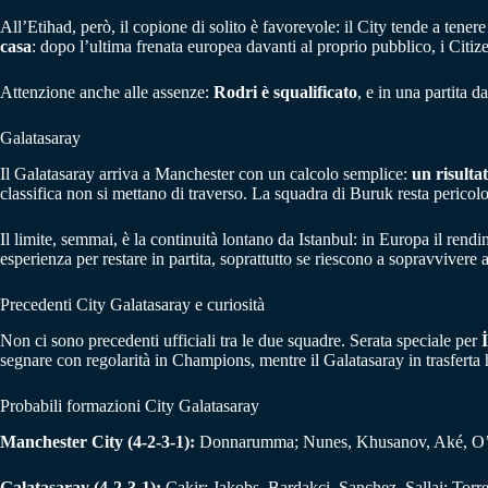
All’Etihad, però, il copione di solito è favorevole: il City tende a tener
casa
: dopo l’ultima frenata europea davanti al proprio pubblico, i Citiz
Attenzione anche alle assenze:
Rodri è squalificato
, e in una partita d
Galatasaray
Il Galatasaray arriva a Manchester con un calcolo semplice:
un risulta
classifica non si mettano di traverso. La squadra di Buruk resta pericolo
Il limite, semmai, è la continuità lontano da Istanbul: in Europa il rend
esperienza per restare in partita, soprattutto se riescono a sopravvivere a
Precedenti City Galatasaray e curiosità
Non ci sono precedenti ufficiali tra le due squadre. Serata speciale per
segnare con regolarità in Champions, mentre il Galatasaray in trasferta 
Probabili formazioni City Galatasaray
Manchester City (4-2-3-1):
Donnarumma; Nunes, Khusanov, Aké, O’Rei
Galatasaray (4-2-3-1):
Cakir; Jakobs, Bardakci, Sanchez, Sallai; Tor