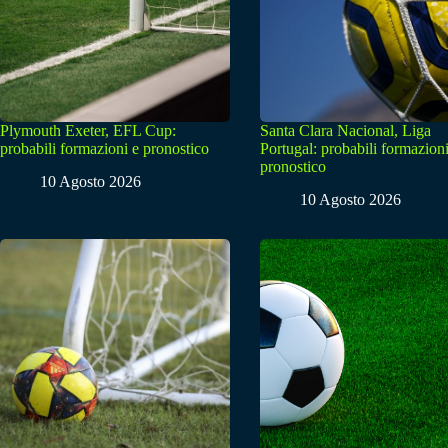
Plymouth Exeter, EFL Cup:
Santa Clara Nacional, Liga
probabili formazioni e pronostico
Portugal: probabili formazioni
pronostico
10 Agosto 2026
10 Agosto 2026