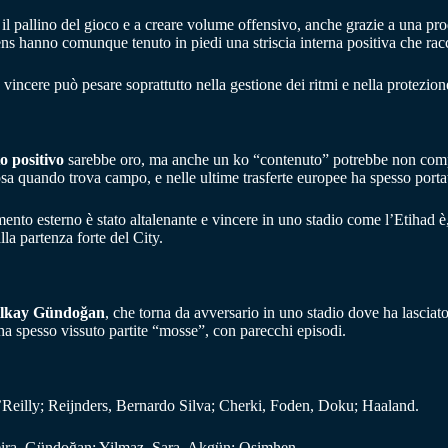
e il pallino del gioco e a creare volume offensivo, anche grazie a una pro
ens hanno comunque tenuto in piedi una striscia interna positiva che racco
a vincere può pesare soprattutto nella gestione dei ritmi e nella protezione
to positivo
sarebbe oro, ma anche un ko “contenuto” potrebbe non comprom
sa quando trova campo, e nelle ultime trasferte europee ha spesso portato
imento esterno è stato altalenante e vincere in uno stadio come l’Etihad è
lla partenza forte del City.
İlkay Gündoğan
, che torna da avversario in uno stadio dove ha lasciato
ha spesso vissuto partite “mosse”, con parecchi episodi.
lly; Reijnders, Bernardo Silva; Cherki, Foden, Doku; Haaland.
reira, Gündoğan; Yilmaz, Sara, Akgün; Osimhen.