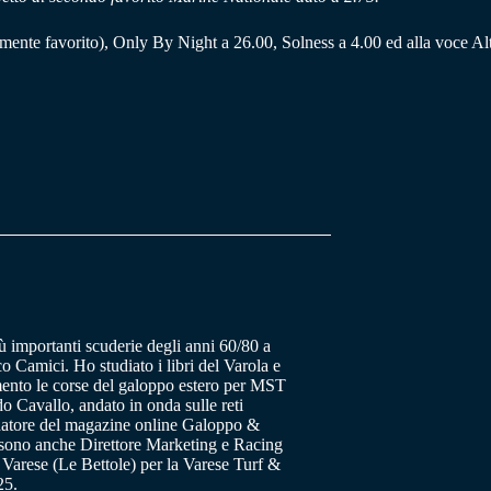
lmente favorito), Only By Night a 26.00, Solness a 4.00 ed alla voce Al
ù importanti scuderie degli anni 60/80 a
o Camici. Ho studiato i libri del Varola e
ento le corse del galoppo estero per MST
 Cavallo, andato in onda sulle reti
datore del magazine online Galoppo &
a sono anche Direttore Marketing e Racing
 Varese (Le Bettole) per la Varese Turf &
25.