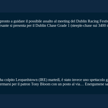
onto a guidare il possibile assalto al meeting del Dublin Racing Festiv
 pesante si presenta per il Dublin Chase Grade 1 (steeple-chase sui 3400 m
ha colpito Leopardstown (IRE) martedì, è stato invece uno spettacolo gr
onfermarsi per il patron Tony Bloom con un posto al via… Energumene sa