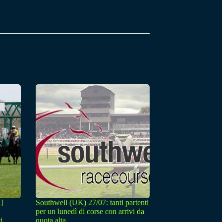
]
Southwell (UK) 27/07: tanti partenti
per un lunedì di corse con arrivi da
i.
quota alta