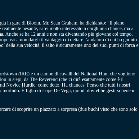
tegia in gara di Bloom, Mr. Sean Graham, ha dichiarato: “Il piano
e realmente pesante, sarei molto interessato a dargli una chance, ma a
rma. Anche se ha 12 anni e non sta diventando più giovane col tempo,
openso a non dargli il vantaggio di dettare l’andatura di cui ha goduto
della sua velocità, il salto è sicuramente uno dei suoi punti di forza e
pardstown (IRE) è un campo di cavalli del National Hunt che vogliono
lou in siepi, da The Reverend (che ci dirà esattamente come è il
land Novice Hurdle, come detto. Ha chances. Penso che tutti i nostri
o morbido. È figlio di Lope De Vega, quindi dovrebbe gestirsi bene in
ercare di scoprire un piazzato a sorpresa (due buchi visto che sono solo