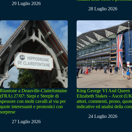
29 Luglio 2026
28 Luglio 2026
Riunione a Deauville-Clairefontaine
King George VI And Queen
(FRA) 27/07: Siepi e Steeple di
Elizabeth Stakes – Ascot (UK
spessore con molti cavalli al via per
attori, commenti, prono, quot
quote interessanti e pronostici con
indicative ed analisi della cor
sorprese
24 Luglio 2026
27 Luglio 2026