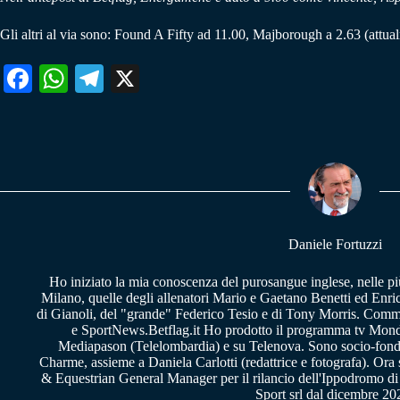
Gli altri al via sono: Found A Fifty ad 11.00, Majborough a 2.63 (attua
Fa
W
Te
X
ce
ha
le
bo
ts
gr
ok
A
a
pp
m
Daniele Fortuzzi
Ho iniziato la mia conoscenza del purosangue inglese, nelle pi
Milano, quelle degli allenatori Mario e Gaetano Benetti ed Enric
di Gianoli, del "grande" Federico Tesio e di Tony Morris. Comm
e SportNews.Betflag.it Ho prodotto il programma tv Mondo
Mediapason (Telelombardia) e su Telenova. Sono socio-fon
Charme, assieme a Daniela Carlotti (redattrice e fotografa). Or
& Equestrian General Manager per il rilancio dell'Ippodromo di
Sport srl dal dicembre 20