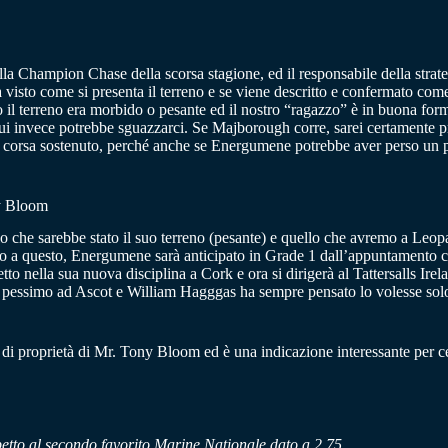
ella Champion Chase della scorsa stagione, ed il responsabile della stra
 visto come si presenta il terreno e se viene descritto e confermato com
o il terreno era morbido o pesante ed il nostro “ragazzo” è in buona fo
lui invece potrebbe sguazzarci. Se Majborough corre, sarei certamente pr
 corsa sostenuto, perché anche se Energumene potrebbe aver perso un po’ 
ny Bloom
 che sarebbe stato il suo terreno (pesante) e quello che avremo a Leo
ndo a questo, Energumene sarà anticipato in Grade 1 dall’appuntamento c
to nella sua nuova disciplina a Cork e ora si dirigerà al Tattersalls Ire
no pessimo ad Ascot e William Hagggas ha sempre pensato lo volesse sol
a di proprietà di Mr. Tony Bloom ed è una indicazione interessante per c
petto al secondo favorito Marine Nationale dato a 2.75.