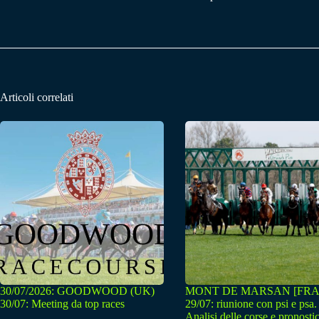
Articoli correlati
30/07/2026: GOODWOOD (UK)
MONT DE MARSAN [FRA
30/07: Meeting da top races
29/07: riunione con psi e psa.
Analisi delle corse e pronostic