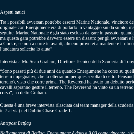
Aspetti tattici
Tra i possibili avversari potrebbe esserci Marine Nationale, vincitore d
originale con Energumene era di portarlo in vantaggio sin da subito, ma
seguire. Marine Nationale è già stato escluso da gare in passato, quand
ma questa gara potrebbe davvero essere un disastro per gli avversari e 
a Cork e, se non a corre in avanti, almeno proverei a mantenere il ritmo
l’andatura sollecita lo aiuta”.
Intervista a Mr. Sean Graham, Direttore Tecnico della Scuderia di To
“Sono passati più di due anni da quando Energumene ha corso su quello
terreni impegnativi, che lo otterranno per questa volta di certo. Pensa
terreno), visto che corre prima. The Reverend ha avuto un debutto perfet
cavalli sapranno gestire il terreno. The Reverend ha vinto su un terre
corsa”, ha detto Graham.
Questa è una breve intervista rilasciata dal team manager della scuderi
in 7 al via) nel Dublin Chase Grade 1.
Antepost Betflag
Nell’antepost di Betflag, Energumene è dato a 9.00 come vincente, ris