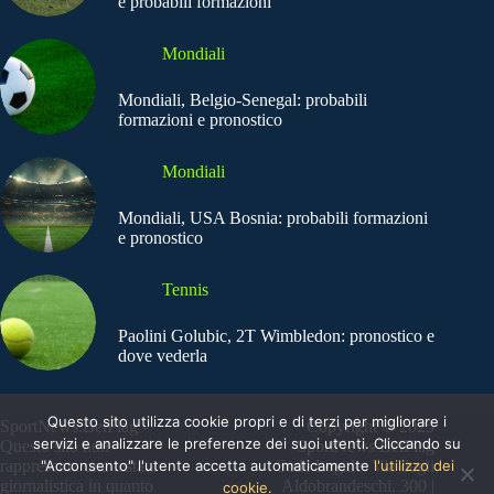
e probabili formazioni
Mondiali
Mondiali, Belgio-Senegal: probabili
formazioni e pronostico
Mondiali
Mondiali, USA Bosnia: probabili formazioni
e pronostico
Tennis
Paolini Golubic, 2T Wimbledon: pronostico e
dove vederla
Questo sito utilizza cookie propri e di terzi per migliorare i
SportNews.BetFlag -
Copyright © 2025
servizi e analizzare le preferenze dei suoi utenti. Cliccando su
Questo sito non
SportNews BetFlag
"Acconsento" l'utente accetta automaticamente
l'utilizzo dei
rappresenta una testata
Sede Legale: Via degli
giornalistica in quanto
Aldobrandeschi, 300 |
cookie.