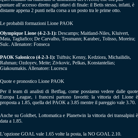
puntare all’accesso diretto agli ottavi di finale: il Betis stesso, infatti, è
distante appena 2 punti nella corsa a un posto tra le prime otto.
Le probabili formazioni Lione PAOK
Olympique Lione (4-2-3-1):
Descamps; Maitland-Niles, Kluivert,
Mata, Tagliafico; De Carvalho, Tessmann; Karabec, Tolisso, Moreira;
Sulc. Allenatore: Fonseca
PAOK Salonicco (4-2-3-1):
Tsiftsis; Kenny, Kedziora, Michailidis,
Rahman; Ozdoyev, Meite; Zivkovic, Pelkas, Konstantelias;
Giakoumakis. Allenatore: Lucescu
Quote e pronostico Lione PAOK
Per il team di analisti di Betflag, come possiamo vedere dalle quote
Europa League, i francesi partono favoriti: la vittoria del Lione è
proposta a 1.85, quella del PAOK a 3.85 mentre il pareggio vale 3.70.
Anche su Goldbet, Lottomatica e Planetwin la vittoria dei transalpini è
data a 1.85.
L’opzione GOAL vale 1.65 volte la posta, la NO GOAL 2.10.