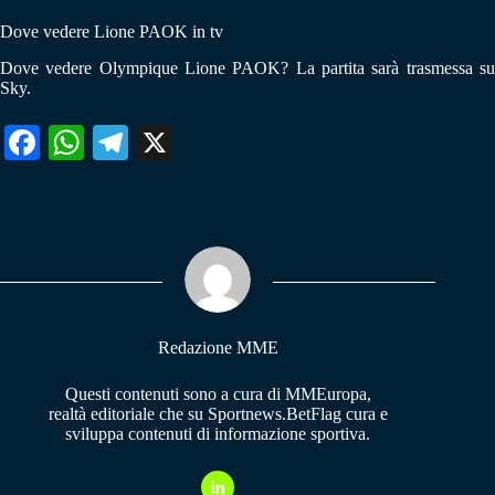
Dove vedere Lione PAOK in tv
Dove vedere Olympique Lione PAOK? La partita sarà trasmessa su
Sky.
Fa
W
Te
X
ce
ha
le
bo
ts
gr
ok
A
a
pp
m
Redazione MME
Questi contenuti sono a cura di MMEuropa,
realtà editoriale che su Sportnews.BetFlag cura e
sviluppa contenuti di informazione sportiva.