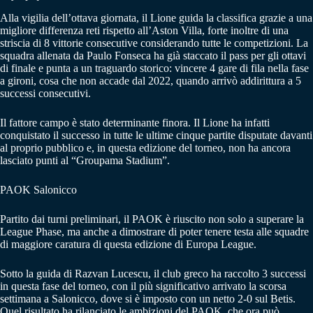
Alla vigilia dell’ottava giornata, il Lione guida la classifica grazie a una
migliore differenza reti rispetto all’Aston Villa, forte inoltre di una
striscia di 8 vittorie consecutive considerando tutte le competizioni. La
squadra allenata da Paulo Fonseca ha già staccato il pass per gli ottavi
di finale e punta a un traguardo storico: vincere 4 gare di fila nella fase
a gironi, cosa che non accade dal 2022, quando arrivò addirittura a 5
successi consecutivi.
Il fattore campo è stato determinante finora. Il Lione ha infatti
conquistato il successo in tutte le ultime cinque partite disputate davanti
al proprio pubblico e, in questa edizione del torneo, non ha ancora
lasciato punti al “Groupama Stadium”.
PAOK Salonicco
Partito dai turni preliminari, il PAOK è riuscito non solo a superare la
League Phase, ma anche a dimostrare di poter tenere testa alle squadre
di maggiore caratura di questa edizione di Europa League.
Sotto la guida di Razvan Lucescu, il club greco ha raccolto 3 successi
in questa fase del torneo, con il più significativo arrivato la scorsa
settimana a Salonicco, dove si è imposto con un netto 2-0 sul Betis.
Quel risultato ha rilanciato le ambizioni del PAOK, che ora può