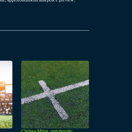
Chelsea Milan, amichevole: