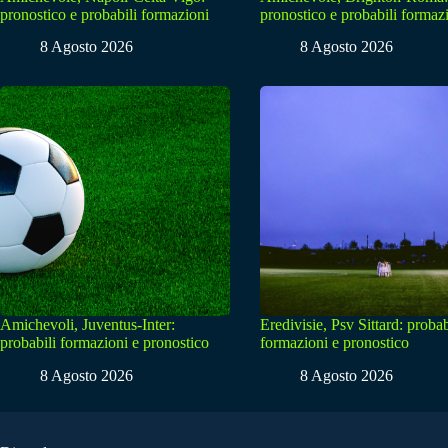
pronostico e probabili formazioni
pronostico e probabili formaz
8 Agosto 2026
8 Agosto 2026
Amichevoli, Juventus-Inter:
Eredivisie, Psv Sittard: probab
probabili formazioni e pronostico
formazioni e pronostico
8 Agosto 2026
8 Agosto 2026