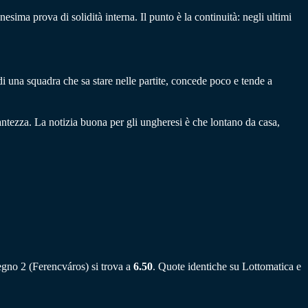
sima prova di solidità interna. Il punto è la continuità: negli ultimi
 di una squadra che sa stare nelle partite, concede poco e tende a
ntezza. La notizia buona per gli ungheresi è che lontano da casa,
segno 2 (Ferencváros) si trova a
6.50
. Quote identiche su Lottomatica e