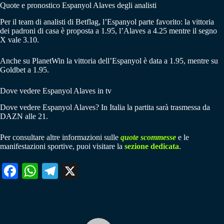
Quote e pronostico Espanyol Alaves degli analisti
Per il team di analisti di Betflag, l’Espanyol parte favorito: la vittoria
dei padroni di casa è proposta a 1.95, l’Alaves a 4.25 mentre il segno
X vale 3.10.
Anche su PlanetWin la vittoria dell’Espanyol è data a 1.95, mentre su
Goldbet a 1.95.
Dove vedere Espanyol Alaves in tv
Dove vedere Espanyol Alaves? In Italia la partita sarà trasmessa da
DAZN alle 21.
Per consultare altre informazioni sulle
quote scommesse
e le
manifestazioni sportive, puoi visitare la
sezione dedicata
.
Fa
W
Te
X
ce
ha
le
bo
ts
gr
ok
A
a