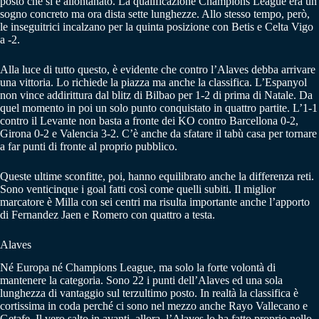
posto che si è allontanato. La qualificazione Champions League era un
sogno concreto ma ora dista sette lunghezze. Allo stesso tempo, però,
le inseguitrici incalzano per la quinta posizione con Betis e Celta Vigo
a -2.
Alla luce di tutto questo, è evidente che contro l’Alaves debba arrivare
una vittoria. Lo richiede la piazza ma anche la classifica. L’Espanyol
non vince addirittura dal blitz di Bilbao per 1-2 di prima di Natale. Da
quel momento in poi un solo punto conquistato in quattro partite. L’1-1
contro il Levante non basta a fronte dei KO contro Barcellona 0-2,
Girona 0-2 e Valencia 3-2. C’è anche da sfatare il tabù casa per tornare
a far punti di fronte al proprio pubblico.
Queste ultime sconfitte, poi, hanno equilibrato anche la differenza reti.
Sono venticinque i goal fatti così come quelli subiti. Il miglior
marcatore è Milla con sei centri ma risulta importante anche l’apporto
di Fernandez Jaen e Romero con quattro a testa.
Alaves
Né Europa né Champions League, ma solo la forte volontà di
mantenere la categoria. Sono 22 i punti dell’Alaves ed una sola
lunghezza di vantaggio sul terzultimo posto. In realtà la classifica è
cortissima in coda perché ci sono nel mezzo anche Rayo Vallecano e
Getafe. Il vero salto in avanti, allora, l’Alaves lo ha fatto proprio nello