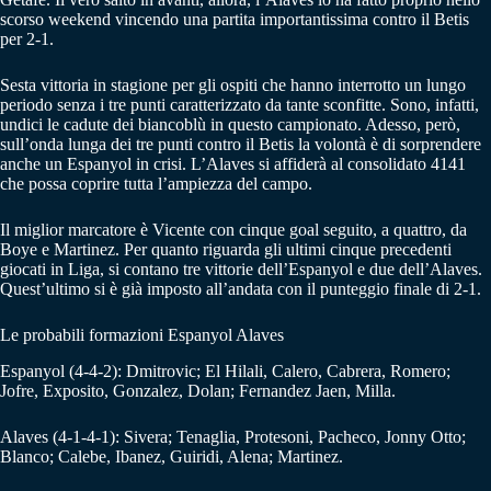
scorso weekend vincendo una partita importantissima contro il Betis
per 2-1.
Sesta vittoria in stagione per gli ospiti che hanno interrotto un lungo
periodo senza i tre punti caratterizzato da tante sconfitte. Sono, infatti,
undici le cadute dei biancoblù in questo campionato. Adesso, però,
sull’onda lunga dei tre punti contro il Betis la volontà è di sorprendere
anche un Espanyol in crisi. L’Alaves si affiderà al consolidato 4141
che possa coprire tutta l’ampiezza del campo.
Il miglior marcatore è Vicente con cinque goal seguito, a quattro, da
Boye e Martinez. Per quanto riguarda gli ultimi cinque precedenti
giocati in Liga, si contano tre vittorie dell’Espanyol e due dell’Alaves.
Quest’ultimo si è già imposto all’andata con il punteggio finale di 2-1.
Le probabili formazioni Espanyol Alaves
Espanyol (4-4-2): Dmitrovic; El Hilali, Calero, Cabrera, Romero;
Jofre, Exposito, Gonzalez, Dolan; Fernandez Jaen, Milla.
Alaves (4-1-4-1): Sivera; Tenaglia, Protesoni, Pacheco, Jonny Otto;
Blanco; Calebe, Ibanez, Guiridi, Alena; Martinez.