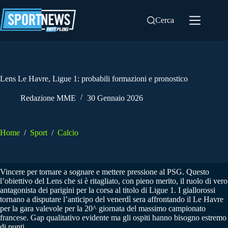
Salta
al
Cerca
contenuto
Lens Le Havre, Ligue 1: probabili formazioni e pronostico
Redazione MME
30 Gennaio 2026
Home
/
Sport
/
Calcio
Vincere per tornare a sognare e mettere pressione al PSG. Questo
l’obiettivo del Lens che si è ritagliato, con pieno merito, il ruolo di vero
antagonista dei parigini per la corsa al titolo di Ligue 1. I giallorossi
tornano a disputare l’anticipo del venerdì sera affrontando il Le Havre
per la gara valevole per la 20^ giornata del massimo campionato
francese. Gap qualitativo evidente ma gli ospiti hanno bisogno estremo
di punti.