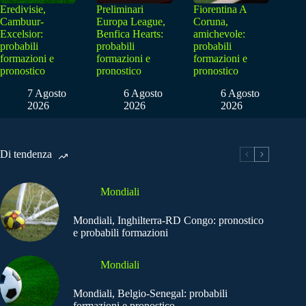
Eredivisie,
Preliminari
Fiorentina A
Cambuur-
Europa League,
Coruna,
Excelsior:
Benfica Hearts:
amichevole:
probabili
probabili
probabili
formazioni e
formazioni e
formazioni e
pronostico
pronostico
pronostico
7 Agosto
6 Agosto
6 Agosto
2026
2026
2026
Di tendenza
Mondiali
Mondiali, Inghilterra-RD Congo: pronostico
e probabili formazioni
Mondiali
Mondiali, Belgio-Senegal: probabili
formazioni e pronostico