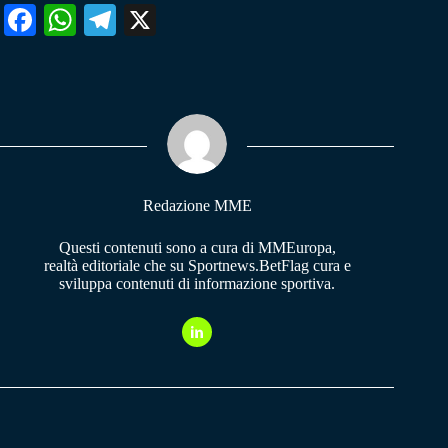
Fa
W
Te
X
ce
ha
le
bo
ts
gr
ok
A
a
pp
m
Redazione MME
Questi contenuti sono a cura di MMEuropa,
realtà editoriale che su Sportnews.BetFlag cura e
sviluppa contenuti di informazione sportiva.