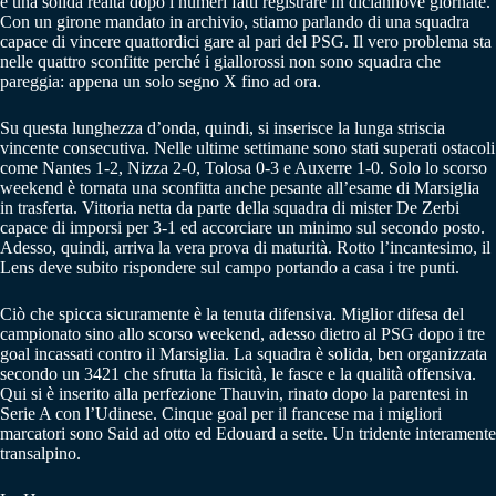
è una solida realtà dopo i numeri fatti registrare in diciannove giornate.
Con un girone mandato in archivio, stiamo parlando di una squadra
capace di vincere quattordici gare al pari del PSG. Il vero problema sta
nelle quattro sconfitte perché i giallorossi non sono squadra che
pareggia: appena un solo segno X fino ad ora.
Su questa lunghezza d’onda, quindi, si inserisce la lunga striscia
vincente consecutiva. Nelle ultime settimane sono stati superati ostacoli
come Nantes 1-2, Nizza 2-0, Tolosa 0-3 e Auxerre 1-0. Solo lo scorso
weekend è tornata una sconfitta anche pesante all’esame di Marsiglia
in trasferta. Vittoria netta da parte della squadra di mister De Zerbi
capace di imporsi per 3-1 ed accorciare un minimo sul secondo posto.
Adesso, quindi, arriva la vera prova di maturità. Rotto l’incantesimo, il
Lens deve subito rispondere sul campo portando a casa i tre punti.
Ciò che spicca sicuramente è la tenuta difensiva. Miglior difesa del
campionato sino allo scorso weekend, adesso dietro al PSG dopo i tre
goal incassati contro il Marsiglia. La squadra è solida, ben organizzata
secondo un 3421 che sfrutta la fisicità, le fasce e la qualità offensiva.
Qui si è inserito alla perfezione Thauvin, rinato dopo la parentesi in
Serie A con l’Udinese. Cinque goal per il francese ma i migliori
marcatori sono Said ad otto ed Edouard a sette. Un tridente interamente
transalpino.