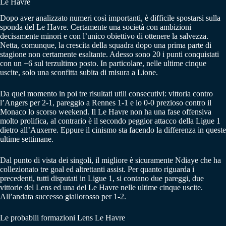
Le Havre
Dopo aver analizzato numeri così importanti, è difficile spostarsi sulla
sponda del Le Havre. Certamente una società con ambizioni
decisamente minori e con l’unico obiettivo di ottenere la salvezza.
Netta, comunque, la crescita della squadra dopo una prima parte di
stagione non certamente esaltante. Adesso sono 20 i punti conquistati
con un +6 sul terzultimo posto. In particolare, nelle ultime cinque
uscite, solo una sconfitta subita di misura a Lione.
Da quel momento in poi tre risultati utili consecutivi: vittoria contro
l’Angers per 2-1, pareggio a Rennes 1-1 e lo 0-0 prezioso contro il
Monaco lo scorso weekend. Il Le Havre non ha una fase offensiva
molto prolifica, al contrario è il secondo peggior attacco della Ligue 1
dietro all’Auxerre. Eppure il cinismo sta facendo la differenza in queste
ultime settimane.
Dal punto di vista dei singoli, il migliore è sicuramente Ndiaye che ha
collezionato tre goal ed altrettanti assist. Per quanto riguarda i
precedenti, tutti disputati in Ligue 1, si contano due pareggi, due
vittorie del Lens ed una del Le Havre nelle ultime cinque uscite.
All’andata successo giallorosso per 1-2.
Le probabili formazioni Lens Le Havre