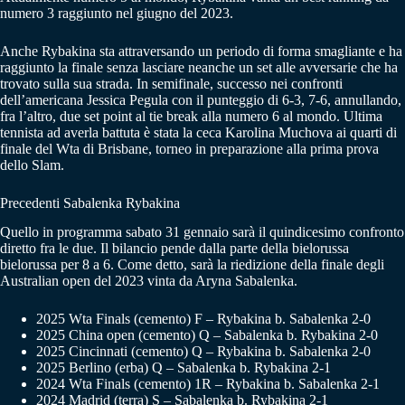
numero 3 raggiunto nel giugno del 2023.
Anche Rybakina sta attraversando un periodo di forma smagliante e ha
raggiunto la finale senza lasciare neanche un set alle avversarie che ha
trovato sulla sua strada. In semifinale, successo nei confronti
dell’americana Jessica Pegula con il punteggio di 6-3, 7-6, annullando,
fra l’altro, due set point al tie break alla numero 6 al mondo. Ultima
tennista ad averla battuta è stata la ceca Karolina Muchova ai quarti di
finale del Wta di Brisbane, torneo in preparazione alla prima prova
dello Slam.
Precedenti Sabalenka Rybakina
Quello in programma sabato 31 gennaio sarà il quindicesimo confronto
diretto fra le due. Il bilancio pende dalla parte della bielorussa
bielorussa per 8 a 6. Come detto, sarà la riedizione della finale degli
Australian open del 2023 vinta da Aryna Sabalenka.
2025 Wta Finals (cemento) F – Rybakina b. Sabalenka 2-0
2025 China open (cemento) Q – Sabalenka b. Rybakina 2-0
2025 Cincinnati (cemento) Q – Rybakina b. Sabalenka 2-0
2025 Berlino (erba) Q – Sabalenka b. Rybakina 2-1
2024 Wta Finals (cemento) 1R – Rybakina b. Sabalenka 2-1
2024 Madrid (terra) S – Sabalenka b. Rybakina 2-1