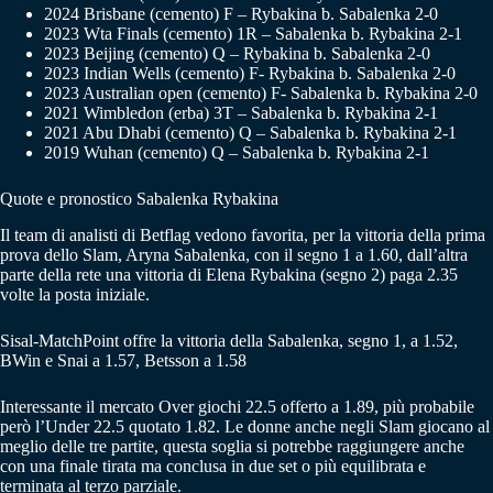
2024 Brisbane (cemento) F – Rybakina b. Sabalenka 2-0
2023 Wta Finals (cemento) 1R – Sabalenka b. Rybakina 2-1
2023 Beijing (cemento) Q – Rybakina b. Sabalenka 2-0
2023 Indian Wells (cemento) F- Rybakina b. Sabalenka 2-0
2023 Australian open (cemento) F- Sabalenka b. Rybakina 2-0
2021 Wimbledon (erba) 3T – Sabalenka b. Rybakina 2-1
2021 Abu Dhabi (cemento) Q – Sabalenka b. Rybakina 2-1
2019 Wuhan (cemento) Q – Sabalenka b. Rybakina 2-1
Quote e pronostico Sabalenka Rybakina
Il team di analisti di Betflag vedono favorita, per la vittoria della prima
prova dello Slam, Aryna Sabalenka, con il segno 1 a 1.60, dall’altra
parte della rete una vittoria di Elena Rybakina (segno 2) paga 2.35
volte la posta iniziale.
Sisal-MatchPoint offre la vittoria della Sabalenka, segno 1, a 1.52,
BWin e Snai a 1.57, Betsson a 1.58
Interessante il mercato Over giochi 22.5 offerto a 1.89, più probabile
però l’Under 22.5 quotato 1.82. Le donne anche negli Slam giocano al
meglio delle tre partite, questa soglia si potrebbe raggiungere anche
con una finale tirata ma conclusa in due set o più equilibrata e
terminata al terzo parziale.