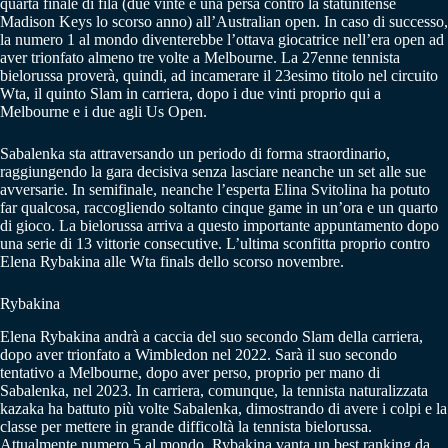
quarta finale di fila (due vinte e una persa contro la statunitense
Madison Keys lo scorso anno) all’Australian open. In caso di successo,
la numero 1 al mondo diventerebbe l’ottava giocatrice nell’era open ad
aver trionfato almeno tre volte a Melbourne. La 27enne tennista
bielorussa proverà, quindi, ad incamerare il 23esimo titolo nel circuito
Wta, il quinto Slam in carriera, dopo i due vinti proprio qui a
Melbourne e i due agli Us Open.
Sabalenka sta attraversando un periodo di forma straordinario,
raggiungendo la gara decisiva senza lasciare neanche un set alle sue
avversarie. In semifinale, neanche l’esperta Elina Svitolina ha potuto
far qualcosa, raccogliendo soltanto cinque game in un’ora e un quarto
di gioco. La bielorussa arriva a questo importante appuntamento dopo
una serie di 13 vittorie consecutive. L’ultima sconfitta proprio contro
Elena Rybakina alle Wta finals dello scorso novembre.
Rybakina
Elena Rybakina andrà a caccia del suo secondo Slam della carriera,
dopo aver trionfato a Wimbledon nel 2022. Sarà il suo secondo
tentativo a Melbourne, dopo aver perso, proprio per mano di
Sabalenka, nel 2023. In carriera, comunque, la tennista naturalizzata
kazaka ha battuto più volte Sabalenka, dimostrando di avere i colpi e la
classe per mettere in grande difficoltà la tennista bielorussa.
Attualmente numero 5 al mondo, Rybakina vanta un best ranking da