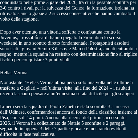
conquistato nelle prime 3 gare del 2026, tra cui la pesante sconfitta per
3-0 contro i rivali per la salvezza del Genoa, la formazione isolana ha
ritrovato slancio grazie a 2 successi consecutivi che hanno cambiato il
volto della stagione.
Dopo aver ottenuto una vittoria sofferta e combattuta contro la
Juventus, i rossoblù sardi hanno piegato la Fiorentina lo scorso
weekend in uno scontro diretto fondamentale. Protagonisti assoluti
sono stati i giovani Semih Kilicsoy e Marco Palestra, andati entrambi a
segno, mentre la squadra ha resistito con determinazione fino al triplice
fischio per conquistare 3 punti vitali.
Hellas Verona
Nonostante l’Hellas Verona abbia perso solo una volta nelle ultime 5
trasferte a Cagliari – nell’ultima visita, alla fine del 2024 – i risultati
recenti lasciano pensare a un’ennesima serata difficile per gli scaligeri.
Lunedì sera la squadra di Paolo Zanetti è stata sconfitta 3-1 in casa
dall’Udinese, confermandosi ancora al fondo della classifica insieme al
Pisa, con soli 14 punti. Ancora alla ricerca del primo successo del
2026, il Verona ha collezionato da Natale 5 sconfitte e 2 pareggi,
segnando in appena 3 delle 7 partite giocate e mostrando evidenti
difficoltà in fase realizzativa.