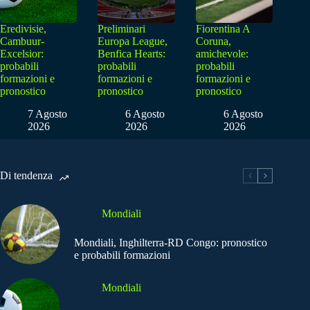
Eredivisie,
Preliminari
Fiorentina A
Cambuur-
Europa League,
Coruna,
Excelsior:
Benfica Hearts:
amichevole:
probabili
probabili
probabili
formazioni e
formazioni e
formazioni e
pronostico
pronostico
pronostico
7 Agosto
6 Agosto
6 Agosto
2026
2026
2026
Di tendenza
Mondiali
Mondiali, Inghilterra-RD Congo: pronostico
e probabili formazioni
Mondiali