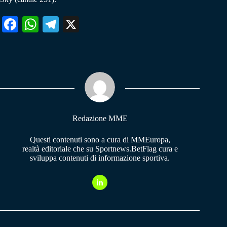
Fa
W
Te
X
ce
ha
le
bo
ts
gr
ok
A
a
pp
m
Redazione MME
Questi contenuti sono a cura di MMEuropa,
realtà editoriale che su Sportnews.BetFlag cura e
sviluppa contenuti di informazione sportiva.