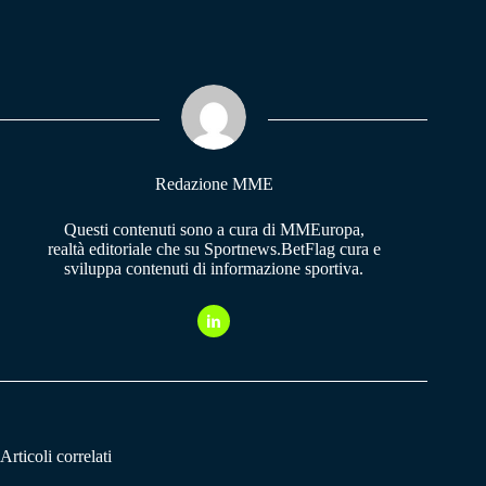
ce
ha
le
bo
ts
gr
ok
A
a
pp
m
Redazione MME
Questi contenuti sono a cura di MMEuropa,
realtà editoriale che su Sportnews.BetFlag cura e
sviluppa contenuti di informazione sportiva.
Articoli correlati