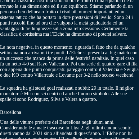
L’ottima classifica costruita sino ad ora è frutto di una squadra che ha
trovato la sua dimensione ed il suo equilibrio. Stiamo parlando di un
percorso ben delineato frutto di risultati, numeri importanti ed un
sistema tattico che ha portato in dote prestazioni di livello. Sono 24 i
punti raccolti fino ad ora che valgono la metà graduatoria ed un
vantaggio di tre lunghezze sulla zona retrocessione. Certamente la
classifica è cortissima ma l’Elche ha dimostrato di potersi salvare.
La nota negativa, in questo momento, riguarda il fatto che da qualche
settimana non arrivano i tre punti. L’Elche si presenta al big match con
un successo che manca da prima delle festività natalizie. In quel caso
fu un netto 4-0 sul Rayo Vallecano. Poi una serie di quattro gare di fila
con appena due punti conquistati: pareggio contro il Valencia e Siviglia
e due KO contro Villarreale e Levante per 3-2 nello scorso weekend.
La squadra ha gli stessi goal realizzati e subiti: 29 in totale. Il miglior
marcatore è Mir con sei centri ed anche l’uomo simbolo. Alle sue
spalle ci sono Rodriguez, Silva e Valera a quattro.
Barcellona
Una delle vittime preferite del Barcellona negli ultimi anni.
Considerando le annate trascorse in Liga 2, gli ultimi cinque scontri
diretti vanno dal 2021 sino all’andata di quest’anno. L’Elche non ha
mai raccolto un punto contro il Barcellona in questo lasso di tempo.