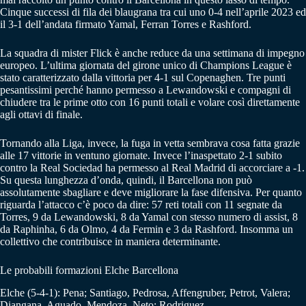
Cinque successi di fila dei blaugrana tra cui uno 0-4 nell’aprile 2023 ed
il 3-1 dell’andata firmato Yamal, Ferran Torres e Rashford.
La squadra di mister Flick è anche reduce da una settimana di impegno
europeo. L’ultima giornata del girone unico di Champions League è
stato caratterizzato dalla vittoria per 4-1 sul Copenaghen. Tre punti
pesantissimi perché hanno permesso a Lewandowski e compagni di
chiudere tra le prime otto con 16 punti totali e volare così direttamente
agli ottavi di finale.
Tornando alla Liga, invece, la fuga in vetta sembrava cosa fatta grazie
alle 17 vittorie in ventuno giornate. Invece l’inaspettato 2-1 subito
contro la Real Sociedad ha permesso al Real Madrid di accorciare a -1.
Su questa lunghezza d’onda, quindi, il Barcellona non può
assolutamente sbagliare e deve migliorare la fase difensiva. Per quanto
riguarda l’attacco c’è poco da dire: 57 reti totali con 11 segnate da
Torres, 9 da Lewandowski, 8 da Yamal con stesso numero di assist, 8
da Raphinha, 6 da Olmo, 4 da Fermin e 3 da Rashford. Insomma un
collettivo che contribuisce in maniera determinante.
Le probabili formazioni Elche Barcellona
Elche (5-4-1): Pena; Santiago, Pedrosa, Affengruber, Petrot, Valera;
Diangana, Aguado, Mendoza, Neto; Rodriguez.