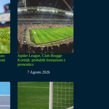
cao:
Jupiler League, Club Brugge
ioni
Kortrijk: probabili formazioni e
pronostico
7 Agosto 2026