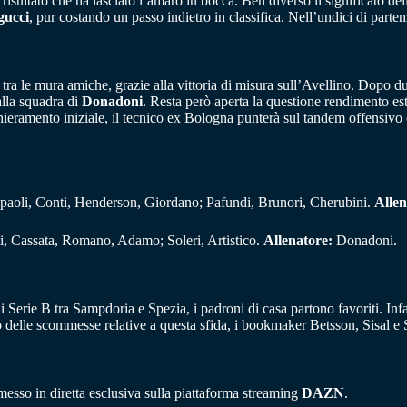
 risultato che ha lasciato l’amaro in bocca. Ben diverso il significato d
gucci
, pur costando un passo indietro in classifica. Nell’undici di parte
o tra le mura amiche, grazie alla vittoria di misura sull’Avellino. Dopo d
alla squadra di
Donadoni
. Resta però aperta la questione rendimento es
o schieramento iniziale, il tecnico ex Bologna punterà sul tandem offensi
epaoli, Conti, Henderson, Giordano; Pafundi, Brunori, Cherubini.
Allen
ti, Cassata, Romano, Adamo; Soleri, Artistico.
Allenatore:
Donadoni.
di Serie B tra Sampdoria e Spezia, i padroni di casa partono favoriti. Infa
o delle scommesse relative a questa sfida, i bookmaker Betsson, Sisal 
messo in diretta esclusiva sulla piattaforma streaming
DAZN
.