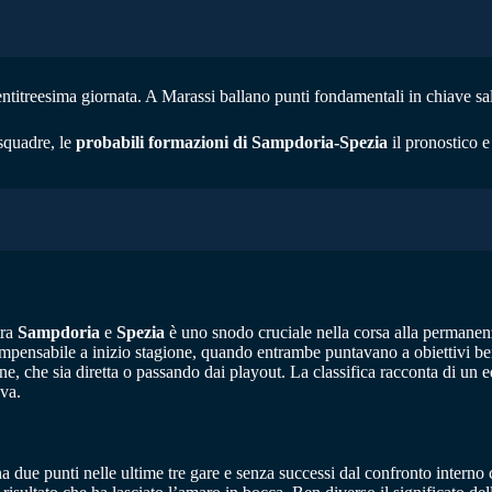
ntitreesima giornata. A Marassi ballano punti fondamentali in chiave sal
squadre, le
probabili formazioni di Sampdoria-Spezia
il pronostico e
tra
Sampdoria
e
Spezia
è uno snodo cruciale nella corsa alla permanenza
 impensabile a inizio stagione, quando entrambe puntavano a obiettivi b
one, che sia diretta o passando dai playout. La classifica racconta di un 
va.
due punti nelle ultime tre gare e senza successi dal confronto interno co