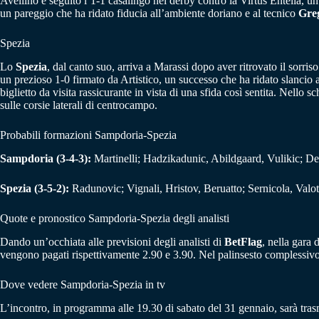
Avellino è seguito l’1-1 casalingo nel derby contro la Virtus Entella, un
un pareggio che ha ridato fiducia all’ambiente doriano e al tecnico
Gre
Spezia
Lo
Spezia
, dal canto suo, arriva a Marassi dopo aver ritrovato il sorris
un prezioso 1-0 firmato da Artistico, un successo che ha ridato slancio 
biglietto da visita rassicurante in vista di una sfida così sentita. Nell
sulle corsie laterali di centrocampo.
Probabili formazioni Sampdoria-Spezia
Sampdoria (3-4-3):
Martinelli; Hadzikadunic, Abildgaard, Vulikic; D
Spezia (3-5-2):
Radunovic; Vignali, Hristov, Beruatto; Sernicola, Valo
Quote e pronostico Sampdoria-Spezia degli analisti
Dando un’occhiata alle previsioni degli analisti di
BetFlag
, nella gara 
vengono pagati rispettivamente 2.90 e 3.90. Nel palinsesto complessiv
Dove vedere Sampdoria-Spezia in tv
L’incontro, in programma alle 19.30 di sabato del 31 gennaio, sarà tras