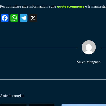
Per consultare altre informazioni sulle
quote scommesse
e le manifestaz
Fa
W
Te
X
ce
ha
le
bo
ts
gr
ok
A
a
pp
m
Salvo Mangano
Articoli correlati