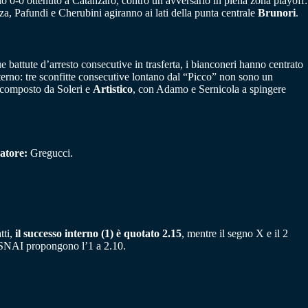
ello 0-0 ottenuto a Catanzaro, contro un avversario in piena zona playoff:
nza, Pafundi e Cherubini agiranno ai lati della punta centrale
Brunori
.
ue battute d’arresto consecutive in trasferta, i bianconeri hanno centrato
terno: tre sconfitte consecutive lontano dal “Picco” non sono un
vo composto da Soleri e
Artistico
, con Adamo e Sernicola a spingere
atore:
Gregucci.
tti,
il successo interno (1) è quotato 2.15
, mentre il segno X e il 2
e SNAI propongono l’1 a 2.10.