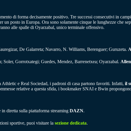
to di forma decisamente positivo. Tre successi consecutivi in campionato 
a per un posto in Europa. Ora sono solamente cinque le lunghezze che se
anno alle spalle di Oyarzabal, unico terminale offensivo.
Jauregizar, De Galarreta; Navarro, N. Williams, Berenguer; Guruzeta.
A
; Soler, Gorrotxategi; Guedes, Mendez, Barrenetxea; Oyarzabal.
Allen
 Athletic e Real Sociedad, i padroni di casa partono favoriti. Infatti,
il 
scommesse relative a questa sfida, i bookmaker SNAI e Bwin propongono 
 in diretta sulla piattaforma streaming
DAZN
.
ioni sportive, puoi visitare la
sezione dedicata
.