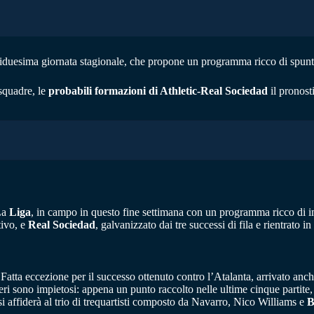
tiduesima giornata stagionale, che propone un programma ricco di spun
squadre, le
probabili formazioni di Athletic-Real Sociedad
il pronost
La
Liga
, in campo in questo fine settimana con un programma ricco di im
ivo, e
Real Sociedad
, galvanizzato dai tre successi di fila e rientrato
. Fatta eccezione per il successo ottenuto contro l’Atalanta, arrivato anc
eri sono impietosi: appena un punto raccolto nelle ultime cinque partite,
i affiderà al trio di trequartisti composto da Navarro, Nico Williams e
B