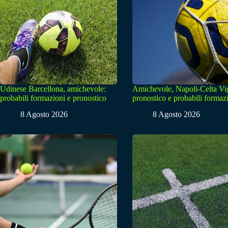
Udinese Barcellona, amichevole:
Amichevole, Napoli-Celta Vi
probabili formazioni e pronostico
pronostico e probabili formaz
8 Agosto 2026
8 Agosto 2026