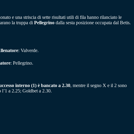
e una striscia di sette risultati utili di fila hanno rilanciato le
parano la truppa di
Pellegrino
dalla sesta posizione occupata dal Betis.
llenatore
: Valverde.
atore
: Pellegrino.
successo interno (1) è bancato a 2.30
, mentre il segno X e il 2 sono
l’1 a 2.25; Goldbet a 2.30.