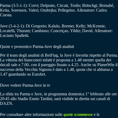
Parma (3-5-1-1): Corvi; Delprato, Circati, Troilo; Britschgi, Bernabé,
Keita, Sorensen, Valeri; Ondrejka; Pellegrino. Allenatore: Carlos
Cuesta.
Juve (3-4-2-1): Di Gregorio; Kalulu, Bremer, Kelly; McKennie,
Locatelli, Thuram; Cambiaso; Conceiçao, Yildiz; David. Allenatore:
Luciano Spalletti.
Quote e pronostico Parma-Juve degli analisti
Per il team degli analisti di BetFlag, la Juve è favorita rispetto al Parma.
La vittoria dei bianconeri infatti è proposta a 1.48 mentre quella dei
ducali sale a 7.00, con il pareggio fissato a 4.25. Anche su PlanetWin il
successo della Vecchia Signora è dato a 1.48, quota che si abbassa a
1.47 guardando su Eurobet.
Dove vedere Parma-Juve in tv
La sfida tra Parma e Juve, in programma domenica 1° febbraio alle ore
20:45 allo Stadio Ennio Tardini, sarà visibile in diretta sui canali di
DAZN.
Per consultare altre informazioni sulle
quote scommesse
e le