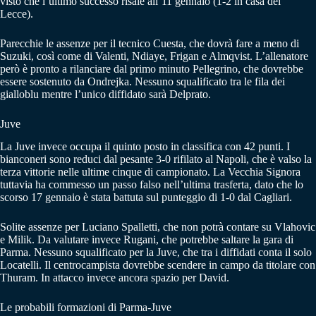
visto che l’ultimo successo risale all’11 gennaio (1-2 in casa del
Lecce).
Parecchie le assenze per il tecnico Cuesta, che dovrà fare a meno di
Suzuki, così come di Valenti, Ndiaye, Frigan e Almqvist. L’allenatore
però è pronto a rilanciare dal primo minuto Pellegrino, che dovrebbe
essere sostenuto da Ondrejka. Nessuno squalificato tra le fila dei
gialloblu mentre l’unico diffidato sarà Delprato.
Juve
La Juve invece occupa il quinto posto in classifica con 42 punti. I
bianconeri sono reduci dal pesante 3-0 rifilato al Napoli, che è valso la
terza vittorie nelle ultime cinque di campionato. La Vecchia Signora
tuttavia ha commesso un passo falso nell’ultima trasferta, dato che lo
scorso 17 gennaio è stata battuta sul punteggio di 1-0 dal Cagliari.
Solite assenze per Luciano Spalletti, che non potrà contare su Vlahovic
e Milik. Da valutare invece Rugani, che potrebbe saltare la gara di
Parma. Nessuno squalificato per la Juve, che tra i diffidati conta il solo
Locatelli. Il centrocampista dovrebbe scendere in campo da titolare con
Thuram. In attacco invece ancora spazio per David.
Le probabili formazioni di Parma-Juve