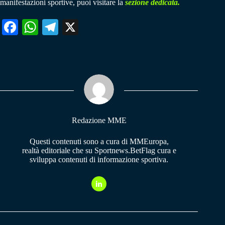
manifestazioni sportive, puoi visitare la
sezione dedicata.
Fa
W
Te
X
ce
ha
le
bo
ts
gr
ok
A
a
pp
m
Redazione MME
Questi contenuti sono a cura di MMEuropa,
realtà editoriale che su Sportnews.BetFlag cura e
sviluppa contenuti di informazione sportiva.