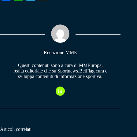
ce
ha
le
bo
ts
gr
ok
A
a
pp
m
Redazione MME
Questi contenuti sono a cura di MMEuropa,
realtà editoriale che su Sportnews.BetFlag cura e
sviluppa contenuti di informazione sportiva.
Articoli correlati