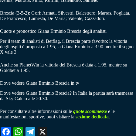
Renda, Marotta, Pinto, Ruffini; Galeandro, Samele.
Brescia (3-5-2): Gori; Armati, Silvestri, Balestrero; Marras, Fogliata,
De Francesco, Lamesta, De Maria; Valente, Cazzadori.
Quote e pronostico Giana Erminio Brescia degli analisti
Per il team di analisti di Betflag, il Brescia parte favorito: la vittoria
degli ospiti è proposta a 1.95, la Giana Erminio a 3.90 mentre il segno
X vale 3.
Anche su PlanetWin la vittoria del Brescia è data a 1.95, mentre su
Goldbet a 1.95.
Dove vedere Giana Erminio Brescia in tv
Dove vedere Giana Erminio Brescia? In Italia la partita sarà trasmessa
da Sky Calcio alle 20:30.
Per consultare altre informazioni sulle
quote scommesse
e le
manifestazioni sportive, puoi visitare la
sezione dedicata
.
Fa
W
Te
X