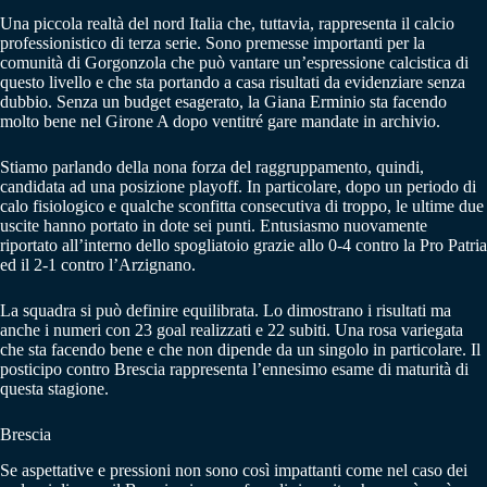
Una piccola realtà del nord Italia che, tuttavia, rappresenta il calcio
professionistico di terza serie. Sono premesse importanti per la
comunità di Gorgonzola che può vantare un’espressione calcistica di
questo livello e che sta portando a casa risultati da evidenziare senza
dubbio. Senza un budget esagerato, la Giana Erminio sta facendo
molto bene nel Girone A dopo ventitré gare mandate in archivio.
Stiamo parlando della nona forza del raggruppamento, quindi,
candidata ad una posizione playoff. In particolare, dopo un periodo di
calo fisiologico e qualche sconfitta consecutiva di troppo, le ultime due
uscite hanno portato in dote sei punti. Entusiasmo nuovamente
riportato all’interno dello spogliatoio grazie allo 0-4 contro la Pro Patria
ed il 2-1 contro l’Arzignano.
La squadra si può definire equilibrata. Lo dimostrano i risultati ma
anche i numeri con 23 goal realizzati e 22 subiti. Una rosa variegata
che sta facendo bene e che non dipende da un singolo in particolare. Il
posticipo contro Brescia rappresenta l’ennesimo esame di maturità di
questa stagione.
Brescia
Se aspettative e pressioni non sono così impattanti come nel caso dei