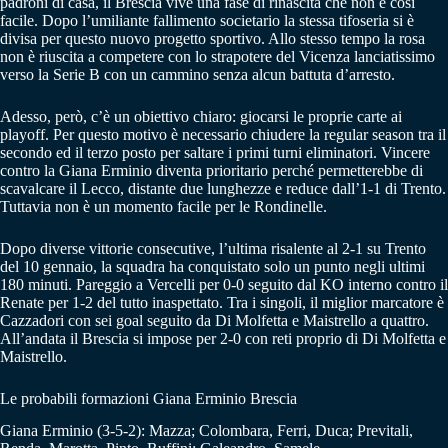
padroni di casa, il Brescia vive una fase di rinascita che non è così
facile. Dopo l’umiliante fallimento societario la stessa tifoseria si è
divisa per questo nuovo progetto sportivo. Allo stesso tempo la rosa
non è riuscita a competere con lo strapotere del Vicenza lanciatissimo
verso la Serie B con un cammino senza alcun battuta d’arresto.
Adesso, però, c’è un obiettivo chiaro: giocarsi le proprie carte ai
playoff. Per questo motivo è necessario chiudere la regular season tra il
secondo ed il terzo posto per saltare i primi turni eliminatori. Vincere
contro la Giana Erminio diventa prioritario perché permetterebbe di
scavalcare il Lecco, distante due lunghezze e reduce dall’1-1 di Trento.
Tuttavia non è un momento facile per le Rondinelle.
Dopo diverse vittorie consecutive, l’ultima risalente al 2-1 su Trento
del 10 gennaio, la squadra ha conquistato solo un punto negli ultimi
180 minuti. Pareggio a Vercelli per 0-0 seguito dal KO interno contro il
Renate per 1-2 del tutto inaspettato. Tra i singoli, il miglior marcatore è
Cazzadori con sei goal seguito da Di Molfetta e Maistrello a quattro.
All’andata il Brescia si impose per 2-0 con reti proprio di Di Molfetta e
Maistrello.
Le probabili formazioni Giana Erminio Brescia
Giana Erminio (3-5-2): Mazza; Colombara, Ferri, Duca; Previtali,