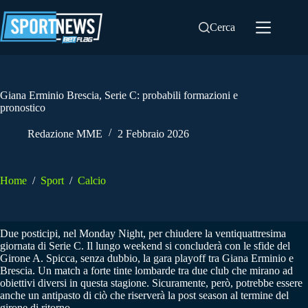
Salta
al
Cerca
contenuto
Giana Erminio Brescia, Serie C: probabili formazioni e
pronostico
Redazione MME
2 Febbraio 2026
Home
/
Sport
/
Calcio
Due posticipi, nel Monday Night, per chiudere la ventiquattresima
giornata di Serie C. Il lungo weekend si concluderà con le sfide del
Girone A. Spicca, senza dubbio, la gara playoff tra Giana Erminio e
Brescia. Un match a forte tinte lombarde tra due club che mirano ad
obiettivi diversi in questa stagione. Sicuramente, però, potrebbe essere
anche un antipasto di ciò che riserverà la post season al termine del
girone di ritorno.