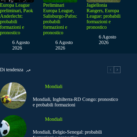
Europa League
Preliminari
Jagiellonia
preliminari, Paok
Europa League,
Rangers, Europa
Anderlecht:
Salisburgo-Pafos:
League: probabili
probabili
probabili
formazioni e
formazioni e
formazioni e
pronostico
pronostico
pronostico
6 Agosto
6 Agosto
6 Agosto
2026
2026
2026
Di tendenza
Mondiali
Mondiali, Inghilterra-RD Congo: pronostico
e probabili formazioni
Mondiali
Mondiali, Belgio-Senegal: probabili