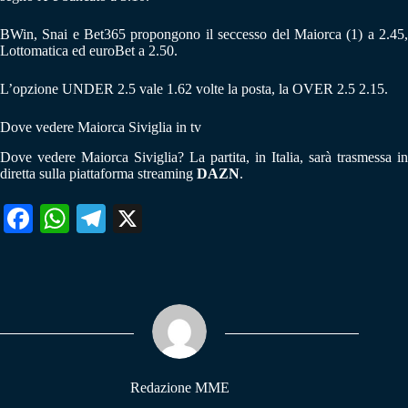
BWin, Snai e Bet365 propongono il seccesso del Maiorca (1) a 2.45,
Lottomatica ed euroBet a 2.50.
L’opzione UNDER 2.5 vale 1.62 volte la posta, la OVER 2.5 2.15.
Dove vedere Maiorca Siviglia in tv
Dove vedere Maiorca Siviglia? La partita, in Italia, sarà trasmessa in
diretta sulla piattaforma streaming
DAZN
.
Fa
W
Te
X
ce
ha
le
bo
ts
gr
ok
A
a
pp
m
Redazione MME