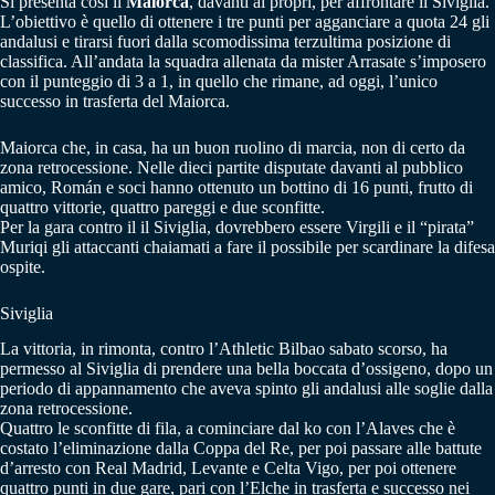
Si presenta così il
Maiorca
, davanti ai propri, per affrontare il Siviglia.
L’obiettivo è quello di ottenere i tre punti per agganciare a quota 24 gli
andalusi e tirarsi fuori dalla scomodissima terzultima posizione di
classifica. All’andata la squadra allenata da mister Arrasate s’imposero
con il punteggio di 3 a 1, in quello che rimane, ad oggi, l’unico
successo in trasferta del Maiorca.
Maiorca che, in casa, ha un buon ruolino di marcia, non di certo da
zona retrocessione. Nelle dieci partite disputate davanti al pubblico
amico, Román e soci hanno ottenuto un bottino di 16 punti, frutto di
quattro vittorie, quattro pareggi e due sconfitte.
Per la gara contro il il Siviglia, dovrebbero essere Virgili e il “pirata”
Muriqi gli attaccanti chaiamati a fare il possibile per scardinare la difesa
ospite.
Siviglia
La vittoria, in rimonta, contro l’Athletic Bilbao sabato scorso, ha
permesso al Siviglia di prendere una bella boccata d’ossigeno, dopo un
periodo di appannamento che aveva spinto gli andalusi alle soglie dalla
zona retrocessione.
Quattro le sconfitte di fila, a cominciare dal ko con l’Alaves che è
costato l’eliminazione dalla Coppa del Re, per poi passare alle battute
d’arresto con Real Madrid, Levante e Celta Vigo, per poi ottenere
quattro punti in due gare, pari con l’Elche in trasferta e successo nei