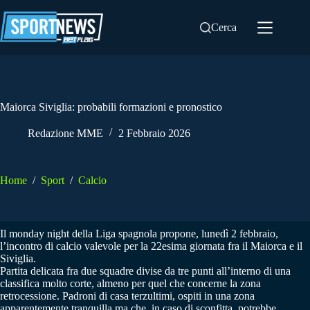
Salta
al
Cerca
contenuto
Maiorca Siviglia: probabili formazioni e pronostico
Redazione MME
2 Febbraio 2026
Home
/
Sport
/
Calcio
Il monday night della Liga spagnola propone, lunedì 2 febbraio,
l’incontro di calcio valevole per la 22esima giornata fra il Maiorca e il
Siviglia.
Partita delicata fra due squadre divise da tre punti all’interno di una
classifica molto corte, almeno per quel che concerne la zona
retrocessione. Padroni di casa terzultimi, ospiti in una zona
apparentemente tranquilla ma che, in caso di sconfitta, potrebbe