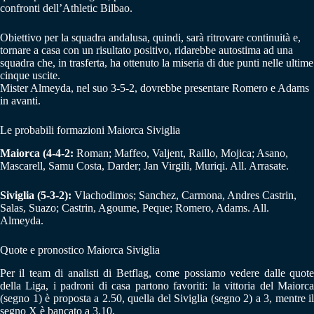
confronti dell’Athletic Bilbao.
Obiettivo per la squadra andalusa, quindi, sarà ritrovare continuità e,
tornare a casa con un risultato positivo, ridarebbe autostima ad una
squadra che, in trasferta, ha ottenuto la miseria di due punti nelle ultime
cinque uscite.
Mister Almeyda, nel suo 3-5-2, dovrebbe presentare Romero e Adams
in avanti.
Le probabili formazioni Maiorca Siviglia
Maiorca (4-4-2:
Roman; Maffeo, Valjent, Raillo, Mojica; Asano,
Mascarell, Samu Costa, Darder; Jan Virgili, Muriqi. All. Arrasate.
Siviglia (5-3-2):
Vlachodimos; Sanchez, Carmona, Andres Castrin,
Salas, Suazo; Castrin, Agoume, Peque; Romero, Adams. All.
Almeyda.
Quote e pronostico Maiorca Siviglia
Per il team di analisti di Betflag, come possiamo vedere dalle quote
della Liga, i padroni di casa partono favoriti: la vittoria del Maiorca
(segno 1) è proposta a 2.50, quella del Siviglia (segno 2) a 3, mentre il
segno X è bancato a 3.10.