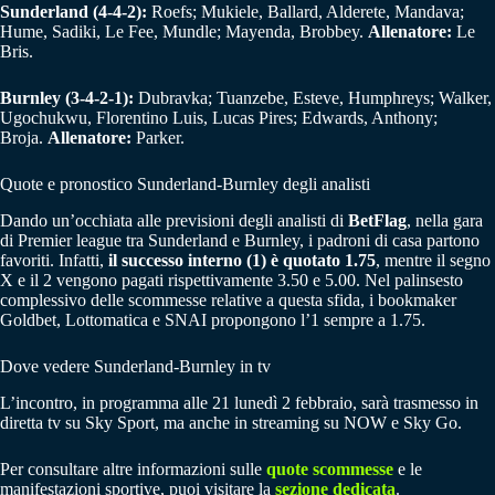
Sunderland (4-4-2):
Roefs; Mukiele, Ballard, Alderete, Mandava;
Hume, Sadiki, Le Fee, Mundle; Mayenda, Brobbey.
Allenatore:
Le
Bris.
Burnley (3-4-2-1):
Dubravka; Tuanzebe, Esteve, Humphreys; Walker,
Ugochukwu, Florentino Luis, Lucas Pires; Edwards, Anthony;
Broja.
Allenatore:
Parker.
Quote e pronostico Sunderland-Burnley degli analisti
Dando un’occhiata alle previsioni degli analisti di
BetFlag
, nella gara
di Premier league tra Sunderland e Burnley, i padroni di casa partono
favoriti. Infatti,
il successo interno (1) è quotato 1.75
, mentre il segno
X e il 2 vengono pagati rispettivamente 3.50 e 5.00. Nel palinsesto
complessivo delle scommesse relative a questa sfida, i bookmaker
Goldbet, Lottomatica e SNAI propongono l’1 sempre a 1.75.
Dove vedere Sunderland-Burnley in tv
L’incontro, in programma alle 21 lunedì 2 febbraio, sarà trasmesso in
diretta tv su Sky Sport, ma anche in streaming su NOW e Sky Go.
Per consultare altre informazioni sulle
quote scommesse
e le
manifestazioni sportive, puoi visitare la
sezione dedicata
.