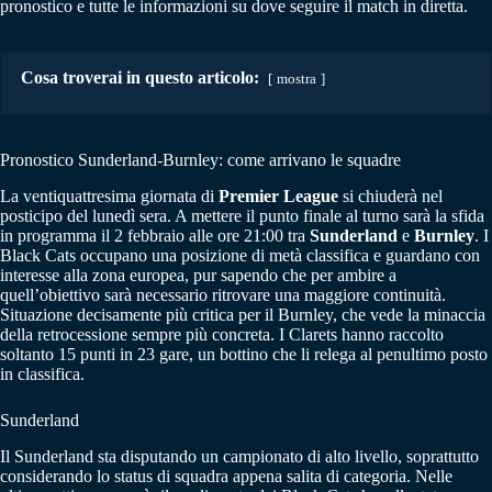
pronostico e tutte le informazioni su dove seguire il match in diretta.
Cosa troverai in questo articolo:
mostra
Pronostico Sunderland-Burnley: come arrivano le squadre
La ventiquattresima giornata di
Premier League
si chiuderà nel
posticipo del lunedì sera. A mettere il punto finale al turno sarà la sfida
in programma il 2 febbraio alle ore 21:00 tra
Sunderland
e
Burnley
. I
Black Cats occupano una posizione di metà classifica e guardano con
interesse alla zona europea, pur sapendo che per ambire a
quell’obiettivo sarà necessario ritrovare una maggiore continuità.
Situazione decisamente più critica per il Burnley, che vede la minaccia
della retrocessione sempre più concreta. I Clarets hanno raccolto
soltanto 15 punti in 23 gare, un bottino che li relega al penultimo posto
in classifica.
Sunderland
Il Sunderland sta disputando un campionato di alto livello, soprattutto
considerando lo status di squadra appena salita di categoria. Nelle