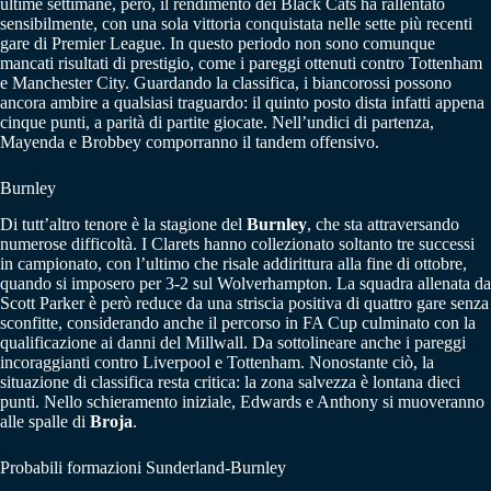
ultime settimane, però, il rendimento dei Black Cats ha rallentato
sensibilmente, con una sola vittoria conquistata nelle sette più recenti
gare di Premier League. In questo periodo non sono comunque
mancati risultati di prestigio, come i pareggi ottenuti contro Tottenham
e Manchester City. Guardando la classifica, i biancorossi possono
ancora ambire a qualsiasi traguardo: il quinto posto dista infatti appena
cinque punti, a parità di partite giocate. Nell’undici di partenza,
Mayenda e Brobbey comporranno il tandem offensivo.
Burnley
Di tutt’altro tenore è la stagione del
Burnley
, che sta attraversando
numerose difficoltà. I Clarets hanno collezionato soltanto tre successi
in campionato, con l’ultimo che risale addirittura alla fine di ottobre,
quando si imposero per 3-2 sul Wolverhampton. La squadra allenata da
Scott Parker è però reduce da una striscia positiva di quattro gare senza
sconfitte, considerando anche il percorso in FA Cup culminato con la
qualificazione ai danni del Millwall. Da sottolineare anche i pareggi
incoraggianti contro Liverpool e Tottenham. Nonostante ciò, la
situazione di classifica resta critica: la zona salvezza è lontana dieci
punti. Nello schieramento iniziale, Edwards e Anthony si muoveranno
alle spalle di
Broja
.
Probabili formazioni Sunderland-Burnley