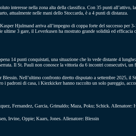
to interesse nella zona alta della classifica. Con 35 punti all’attivo, 
to, attualmente nelle mani dello Stoccarda, è a 4 punti di distanza.
Kasper Hjulmand arriva all’impegno di coppa forte del successo per 3-1
le ultime 3 gare, il Leverkusen ha mostrato grande solidità ed efficacia 
appena 14 punti conquistati, una situazione che lo vede distante 4 lungh
rrata. Il St. Pauli non conosce la vittoria da 6 incontri consecutivi, un f
Blessin. Nell’ultimo confronto diretto disputato a settembre 2025, il St.
ro i padroni di casa, i Kiezkicker hanno raccolto un solo pareggio, acc
quez, Fernandez, Garcia, Grimaldo; Maza, Poku; Schick. Allenatore:
en, Irvine, Oppie; Kaars, Jones. Allenatore: Blessin