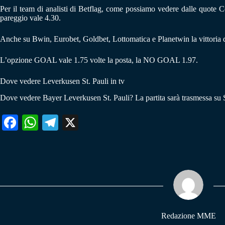
Per il team di analisti di Betflag, come possiamo vedere dalle quote Co
pareggio vale 4.30.
Anche su Bwin, Eurobet, Goldbet, Lottomatica e Planetwin la vittoria d
L’opzione GOAL vale 1.75 volte la posta, la NO GOAL 1.97.
Dove vedere Leverkusen St. Pauli in tv
Dove vedere Bayer Leverkusen St. Pauli? La partita sarà trasmessa su 
Fa
W
Te
X
ce
ha
le
bo
ts
gr
ok
A
a
pp
m
Redazione MME