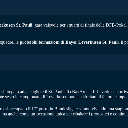
rkusen St. Pauli
, gara valevole per i quarti di finale della DFB-Pokal
squadre, le
probabili formazioni di Bayer Leverkusen St. Pauli
, il 
i prepara ad accogliere il St. Pauli alla BayArena. Il Leverkusen arriva
 sesto in campionato, il Leverkusen punta a sfruttare il fattore campo
ossi occupano il 17° posto in Bundesliga e stanno vivendo una stagione co
 ma anche come un’occasione unica per ribaltare i pronostici e continuar