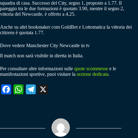
squadra di casa. Successo del City, segno 1, proposto a 1.77. Il
pareggio tra le due formazioni è quotato 3.90, mentre il segno 2,
vittoria del Newcastle, è offerto a 4.25.
Anche su altri bookmaker com GoldBet e Lottomatica la vittoria dei
citizens è quotata 1.77.
Dove vedere Manchester City Newcastle in tv
Il match non sarà visibile in diretta in Italia.
Per consultare altre informazioni sulle
quote scommesse
e le
manifestazioni sportive, puoi visitare la
sezione dedicata
.
Fa
W
Te
X
ce
ha
le
bo
ts
gr
ok
A
a
pp
m