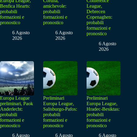
Europa League,
Coruna,
Conference
Benfica Hearts:
amichevole:
League,
probabili
probabili
Debrecen
formazioni e
formazioni e
Copenaghen:
pronostico
pronostico
probabili
formazioni e
6 Agosto
6 Agosto
pronostico
2026
2026
6 Agosto
2026
Europa League
Preliminari
Preliminari
preliminari, Paok
Europa League,
Europa League,
Anderlecht:
Salisburgo-Pafos:
Hradec-Besiktas:
probabili
probabili
probabili
formazioni e
formazioni e
formazioni e
pronostico
pronostico
pronostico
6 Agosto
6 Agosto
6 Agosto