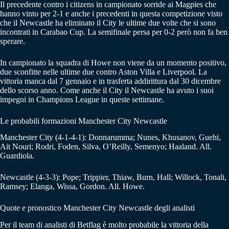
Il precedente contro i citizens in campionato sorride ai Magpies che
hanno vinto per 2-1 e anche i precedenti in questa competizione visto
che il Newcastle ha eliminato il City le ultime due volte che si sono
incontrati in Carabao Cup. La semifinale persa per 0-2 però non fa ben
sperare.
In campionato la squadra di Howe non viene da un momento positivo,
due sconfitte nelle ultime due contro Aston Villa e Liverpool. La
vittoria manca dal 7 gennaio e in trasferta addirittura dal 30 dicembre
dello scorso anno. Come anche il City il Newcastle ha avuto i suoi
impegni in Champions League in queste settimane.
Le probabili formazioni Manchester City Newcastle
Manchester City (4-1-4-1): Donnarumma; Nunes, Khusanov, Guehi,
Ait Nouri; Rodri, Foden, Silva, O’Reilly, Semenyo; Haaland. All.
Guardiola.
Newcastle (4-3-3): Pope; Trippier, Thiaw, Burn, Hall; Willock, Tonali,
Ramsey; Elanga, Wissa, Gordon. All. Howe.
Quote e pronostico Manchester City Newcastle degli analisti
Per il team di analisti di Betflag è molto probabile la vittoria della