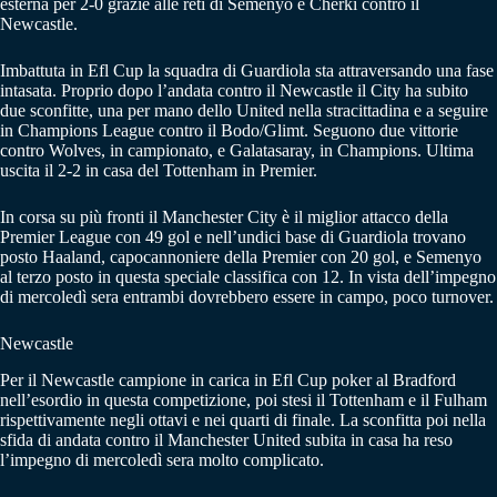
esterna per 2-0 grazie alle reti di Semenyo e Cherki contro il
Newcastle.
Imbattuta in Efl Cup la squadra di Guardiola sta attraversando una fase
intasata. Proprio dopo l’andata contro il Newcastle il City ha subito
due sconfitte, una per mano dello United nella stracittadina e a seguire
in Champions League contro il Bodo/Glimt. Seguono due vittorie
contro Wolves, in campionato, e Galatasaray, in Champions. Ultima
uscita il 2-2 in casa del Tottenham in Premier.
In corsa su più fronti il Manchester City è il miglior attacco della
Premier League con 49 gol e nell’undici base di Guardiola trovano
posto Haaland, capocannoniere della Premier con 20 gol, e Semenyo
al terzo posto in questa speciale classifica con 12. In vista dell’impegno
di mercoledì sera entrambi dovrebbero essere in campo, poco turnover.
Newcastle
Per il Newcastle campione in carica in Efl Cup poker al Bradford
nell’esordio in questa competizione, poi stesi il Tottenham e il Fulham
rispettivamente negli ottavi e nei quarti di finale. La sconfitta poi nella
sfida di andata contro il Manchester United subita in casa ha reso
l’impegno di mercoledì sera molto complicato.