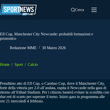
Salta
al
Cerca
contenuto
Efl Cup, Manchester City Newcastle: probabili formazioni e
pronostico
Redazione MME
30 Marzo 2026
Home
/
Sport
/
Calcio
Penultimo atto di Efl Cup, o Carabao Cup, dove il Manchester City,
forte della vittoria per 2-0 all’andata, ospita il Newcastle nella gara di
ritorno all’Etihad Stadium. Per i citizens basterà evitare la sconfitta con
due reti di scarto per superare il turno. Inizio gara in programma alle
ore 21 mercoledì 4 febbraio.