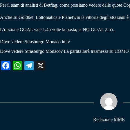
Per il team di analisti di Betflag, come possiamo vedere dalle quote Copp
Anche su Goldbet, Lottomatica e Planetwin la vittoria degli alsaziani è 
L’opzione GOAL vale 1.45 volte la posta, la NO GOAL 2.55.
Dove vedere Strasburgo Monaco in tv
Dove vedere Strasburgo Monaco? La partita sarà trasmessa su COMO
Fa
W
Te
X
ce
ha
le
bo
ts
gr
ok
A
a
pp
m
Redazione MME