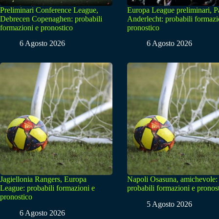
Preliminari Conference League,
Europa League preliminari, 
Debrecen Copenaghen: probabili
Anderlecht: probabili formazi
formazioni e pronostico
pronostico
6 Agosto 2026
6 Agosto 2026
Jagiellonia Rangers, Europa
Napoli Osasuna, amichevole:
League: probabili formazioni e
probabili formazioni e pronos
pronostico
5 Agosto 2026
6 Agosto 2026