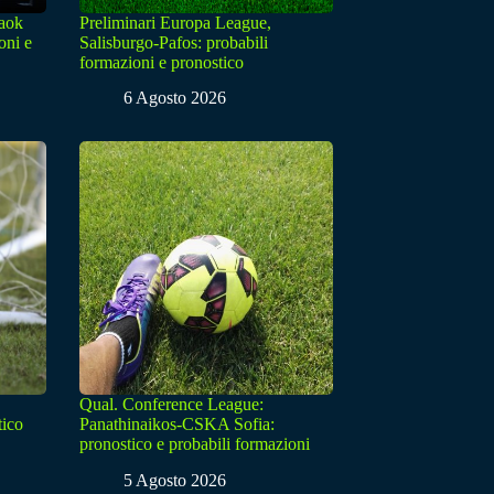
Paok
Preliminari Europa League,
oni e
Salisburgo-Pafos: probabili
formazioni e pronostico
6 Agosto 2026
Qual. Conference League:
tico
Panathinaikos-CSKA Sofia:
pronostico e probabili formazioni
5 Agosto 2026