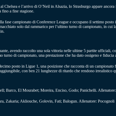
l Chelsea e l’arrivo di O’Neil in Alsazia, lo Strasburgo appare ancora i
 fino a fine stagione.
a della fase campionato di Conference League e occupano il settimo posto
chiato solo dal rammarico per l’ultimo turno di campionato, in cui la s
in.
te, avendo raccolto una sola vittoria nelle ultime 5 partite ufficiali, c
timo turno di campionato, una prestazione che ha dato ossigeno e fiducia 
ecimo posto in Ligue 1, una posizione che racconta di un campionato fino
ggiungibile, con ben 21 lunghezze di ritardo che rendono irrealistico qual
; Barco, El Mourabet; Moreira, Enciso, Godo; Panichelli. Allenatore
a, Zakaria; Akliouche, Golovin, Fati; Balogun. Allenatore: Pocognoli