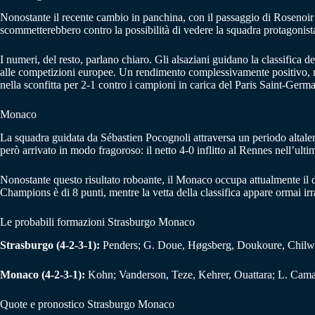
Nonostante il recente cambio in panchina, con il passaggio di Rosenoir a
scommetterebbero contro la possibilità di vedere la squadra protagonista
I numeri, del resto, parlano chiaro. Gli alsaziani guidano la classific
alle competizioni europee. Un rendimento complessivamente positivo, mac
nella sconfitta per 2-1 contro i campioni in carica del Paris Saint-Germa
Monaco
La squadra guidata da Sébastien Pocognoli attraversa un periodo altalenan
però arrivato in modo fragoroso: il netto 4-0 inflitto al Rennes nell’ul
Nonostante questo risultato roboante, il Monaco occupa attualmente il d
Champions è di 8 punti, mentre la vetta della classifica appare ormai irra
Le probabili formazioni Strasburgo Monaco
Strasburgo (4-2-3-1):
Penders; G. Doue, Høgsberg, Doukoure, Chilwell
Monaco (4-2-3-1):
Kohn; Vanderson, Teze, Kehrer, Ouattara; L. Camar
Quote e pronostico Strasburgo Monaco