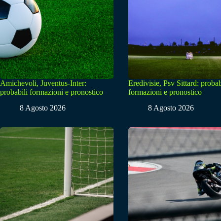
Amichevoli, Juventus-Inter:
Eredivisie, Psv Sittard: probab
probabili formazioni e pronostico
formazioni e pronostico
8 Agosto 2026
8 Agosto 2026