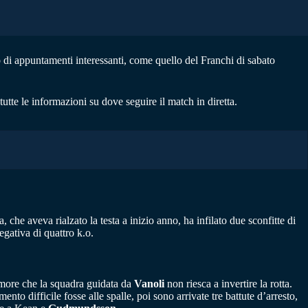
 di appuntamenti interessanti, come quello del Franchi di sabato
 tutte le informazioni su dove seguire il match in diretta.
 che aveva rialzato la testa a inizio anno, ha infilato due sconfitte di
egativa di quattro k.o.
timore che la squadra guidata da
Vanoli
non riesca a invertire la rotta.
to difficile fosse alle spalle, poi sono arrivate tre battute d’arresto,