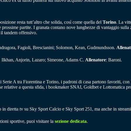
tecnico ex di turno punterà sul nuovo acquisto Solomon in avanti assie
posizione resta tutt’altro che solida, così come quella del
Torino
. La vit
prossime partite. I granata contano nove lunghezze di vantaggio sulla zo
il tandem offensivo.
dragora, Fagioli, Brescianini; Solomon, Kean, Gudmundsson.
Allenat
i, Ilkhan, Anjorin, Lazaro; Simeone, Adams C.
Allenatore
: Baroni.
di Serie A tra Fiorentina e Torino, i padroni di casa partono favoriti, con
se relative a questa sfida, i bookmaker SNAI, Goldbet e Lottomatica p
so in diretta tv su Sky Sport Calcio e Sky Sport 251, ma anche in stre
ioni sportive, puoi visitare la
sezione dedicata
.