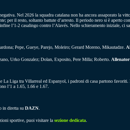
 negativa. Nel 2026 la squadra catalana non ha ancora assaporato la vit
te; per il resto, soltanto battute d’arresto. Il periodo nero si è aperto c
e infine l’1-2 casalingo contro l’Alavés. Nello schieramento iniziale, ci 
Cardona; Pepe, Gueye, Parejo, Moleiro; Gerard Moreno, Mikautadze.
Al
Lozano, Urko Gonzalez; Dolan, Exposito, Pere Milla; Roberto.
Allenator
de La Liga tra Villarreal ed Espanyol, i padroni di casa partono favoriti. 
o l’1 a 1.65, 1.66 e 1.67.
 in diretta su
DAZN
.
ioni sportive, puoi visitare la
sezione dedicata
.