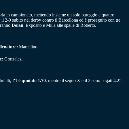
toria in campionato, mettendo insieme un solo pareggio e quattro
on il 2-0 subito nel derby contro il Barcellona ed è proseguito con tre
saranno
Dolan
, Exposito e Milla alle spalle di Roberto.
lenatore:
Marcelino.
e:
Gonzalez.
Infatti,
l’1 è quotato 1.70
, mentre il segno X e il 2 sono pagati 4.25.