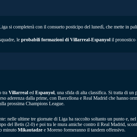
iga si completerà con il consueto posticipo del lunedì, che mette in pal
squadre, le
probabili formazioni di Villarreal-Espanyol
il pronostico 
o tra
Villarreal
ed
Espanyol
, una sfida di alta classifica. Si tratta di 
i perso aderenza dalla prime, con Barcellona e Real Madrid che hanno or
so alla prossima Champions League.
: nelle ultime tre giornate di Liga ha raccolto soltanto un punto e, nel
po del Betis (2-0) e poi tra le mura amiche contro il Real Madrid, sconf
imo minuto
Mikautadze
e Moreno formeranno il tandem offensivo.