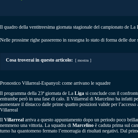
Il quadro della ventitreesima giornata stagionale del campionato de La L
Nelle prossime righe passeremo in rassegna lo stato di forma delle due 
Cosa troverai in questo articolo:
mostra
Pronostico Villarreal-Espanyol: come arrivano le squadre
Il programma della 23ª giornata de La
Liga
si conclude con il confront
entrambe però in una fase di calo. Il Villarreal di Marcelino ha infatt
aumentare il distacco dalle prime quattro posizioni valide per l’acces
Villarreal
Il
Villarreal
arriva a questo appuntamento dopo un periodo poco brillante
nemmeno una vittoria. La squadra di
Marcelino
è caduta prima sul cam
turno ha quantomeno fermato l’emorragia di risultati negativi. Dal pr