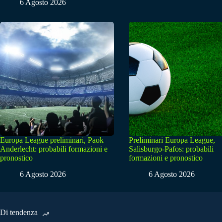
6 Agosto 2026
Europa League preliminari, Paok
Preliminari Europa League,
Anderlecht: probabili formazioni e
Salisburgo-Pafos: probabili
pronostico
formazioni e pronostico
6 Agosto 2026
6 Agosto 2026
Di tendenza