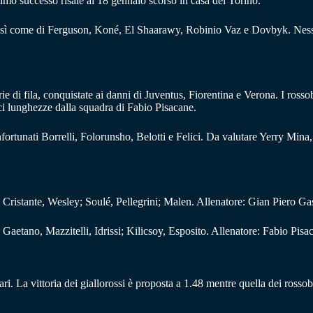
timo successo risale al 18 gennaio scorso in casa del Torino.
ì come di Ferguson, Koné, El Shaarawy, Robinio Vaz e Dovbyk. Nessuno s
vittorie di fila, conquistate ai danni di Juventus, Fiorentina e Verona. I
eci lunghezze dalla squadra di Fabio Pisacane.
 infortunati Borrelli, Folorunsho, Belotti e Felici. Da valutare Yerry Mi
Cristante, Wesley; Soulé, Pellegrini; Malen. Allenatore: Gian Piero Gas
Gaetano, Mazzitelli, Idrissi; Kilicsoy, Esposito. Allenatore: Fabio Pisa
iari. La vittoria dei giallorossi è proposta a 1.48 mentre quella dei ross