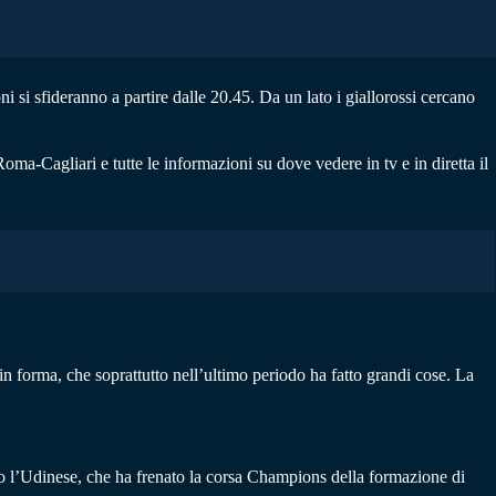
i sfideranno a partire dalle 20.45. Da un lato i giallorossi cercano
ma-Cagliari e tutte le informazioni su dove vedere in tv e in diretta il
in forma, che soprattutto nell’ultimo periodo ha fatto grandi cose. La
ntro l’Udinese, che ha frenato la corsa Champions della formazione di