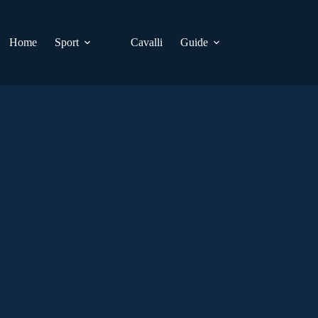
Home
Sport
Cavalli
Guide