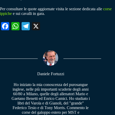
Per consultare le quote aggiornate visita le sezione dedicata alle
corse
ippiche
e sui cavalli in gara.
Fa
W
Te
X
ce
ha
le
bo
ts
gr
ok
A
a
pp
m
Daniele Fortuzzi
Ho iniziato la mia conoscenza del purosangue
inglese, nelle più importanti scuderie degli anni
60/80 a Milano, quelle degli allenatori Mario e
Gaetano Benetti ed Enrico Camici. Ho studiato i
libri del Varola e di Gianoli, del "grande"
Federico Tesio e di Tony Morris. Commento le
corse del galoppo estero per MST e