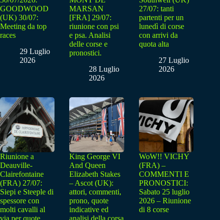
GOODWOOD
MARSAN
27/07: tanti
(UK) 30/07:
[FRA] 29/07:
partenti per un
Meeting da top
riunione con psi
lunedì di corse
races
e psa. Analisi
con arrivi da
delle corse e
quota alta
29 Luglio
pronostici.
2026
27 Luglio
28 Luglio
2026
2026
Riunione a
King George VI
WoW!! VICHY
Deauville-
And Queen
(FRA) –
Clairefontaine
Elizabeth Stakes
COMMENTI E
(FRA) 27/07:
– Ascot (UK):
PRONOSTICI:
Siepi e Steeple di
attori, commenti,
Sabato 25 luglio
spessore con
prono, quote
2026 – Riunione
molti cavalli al
indicative ed
di 8 corse
via per quote
analisi della corsa