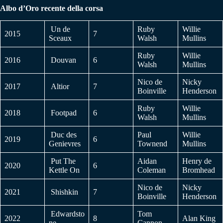
Albo d’Oro recente della corsa
Un de
Ruby
Willie
2015
7
Sceaux
Walsh
Mullins
Ruby
Willie
2016
Douvan
6
Walsh
Mullins
Nico de
Nicky
2017
Altior
7
Boinville
Henderson
Ruby
Willie
2018
Footpad
6
Walsh
Mullins
Duc des
Paul
Willie
2019
6
Genievres
Townend
Mullins
Put The
Aidan
Henry de
2020
6
Kettle On
Coleman
Bromhead
Nico de
Nicky
2021
Shishkin
7
Boinville
Henderson
Edwardsto
Tom
2022
8
Alan King
ne
Cannon