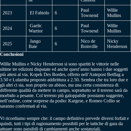
Paul
Willie
2023
El Fabiolo
6
Townend
Mullins
Gaelic
Paul
Willie
2024
6
Warrior
Townend
Mullins
Jango
Nico de
Nicky
2025
6
Baie
Boinville
Henderson
Conclusioni
Willie Mullins e Nicky Henderson si sono spartiti le vittorie nelle
ultime tre edizioni disputate ed anche quest’anno hanno i due soggetti
più attesi al via. Kopek Des Bordes, offerto nell’Antepost Betflag a
3.50 e Lulamba proposto addirittura a 2.50. Sembra che tra loro due e
gli altri ci sia, non proprio un abisso, ma una certa consistenza di
differente qualità da mettere in campo, soprattutto se il terreno sarà da
morbido a pesante. Col terreno più galoppabile possiamo suggerire,
nell’ordine, come sorprese da podio: Kargese, e Romeo Collio se
saranno confermati al via.
Vi ricordiamo sempre che: il campo definitivo prevede diversi forfait e
quindi, tutti i tipi di ragionamento possibili per le tattiche di gara da
attuare sono passibili di cambiamenti anche sostanziali.