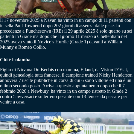
Il 17 novembre 2025 a Navan ha vinto in un campo di 11 partenti con
in sella Paul Townend dopo 202 giorni di assenza dalle piste. In
precedenza a Punchestown (IRE) il 29 aprile 2025 è solo quarto su sei
partenti in Grade ma dopo che il giorno 11 marzo a Cheltenham nel
2025 aveva vinto il Novice’s Hurdle (Grade 1) davanti a William
Munny e Romeo Collio.
Chi è Lulamba
Figlio di Nirvana Du Berlais con mamma, Ejland, da Vision D’Etat,
quindi genealogia tutta francese, il campione trained Nicky Henderson
annovera 7 uscite pubbliche in corsa di cui 6 sono vittorie ed una è un
ottimo secondo posto. Arriva a questo appuntamento dopo che il 7
febbraio 2026 a Newbury, ha vinto in un campo ristretto in Grade 2
contro 5 avversari e su terreno pesante con 13 fences da passare per
venire a casa.