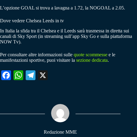
L’opzione GOAL si trova a lavagna a 1.72, la NOGOAL a 2.05.
Dove vedere Chelsea Leeds in tv
In Italia la sfida tra il Chelsea e il Leeds sarà trasmessa in diretta sui
canali di Sky Sport (in streaming sull’app Sky Go e sulla piattaforma
NOW Tv).
Per consultare altre informazioni sulle
quote scommesse
e le
manifestazioni sportive, puoi visitare la
sezione dedicata
.
Fa
W
Te
X
ce
ha
le
bo
ts
gr
ok
A
a
pp
m
Redazione MME