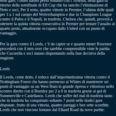
sette gare, i blues hanno perso soltanto con l’Arsenal, nella gara di
ritorno della semifinale di Efl Cup che ha sancito l’eliminazione di
Neto e soci. Per il resto, quattro vittorie in Premier, l’ultima delle quali
per 3 a 1 sul campo del Wolverhampton e due in Champions League
contro il Pafos e il Napoli, in trasferta. Chelsea che, quindi, proverà a
ottenere la quinta vittoria consecutiva in Premier per tentare l’assalto al
quarto posto, attualmente occupato dallo United con un punto di
vantaggio.
Per la gara contro il Leeds, c’è da capire se e quanto mister Rosenior
procederà con il turn over che sarebbe comprensibile viste le partita
che Cucurella e soci stanno dispuntando nella fase decisiva della
stagione.
Leeds
Il Leeds, come detto, è reduce dall’importantissima vittoria contro il
Nottingham Forest che hanno permesso ai Whites di mantenere sei
punti di vantaggio su un West Ham in grande ripresa e vittorioso nello
scontro diretto con il Burnley per 2 a 0 in trasferta grazie ai gol di
Summerville e Castellanos. Leeds che soffre del mal di trasferta tanto
che in trasferta ha conquistato soltanto 7 punti nelle dodici gare
disputate, frutto di una vittoria, quattro pareggi e ben sette sconfitte.
Leeds che non vincono lontano dal Elland Road da nove partite.