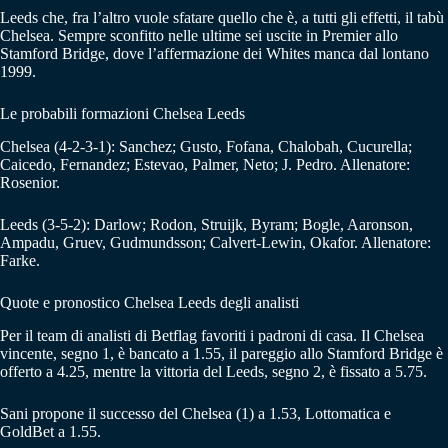
Leeds che, fra l’altro vuole sfatare quello che è, a tutti gli effetti, il tabù
Chelsea. Sempre sconfitto nelle ultime sei uscite in Premier allo
Stamford Bridge, dove l’affermazione dei Whites manca dal lontano
1999.
Le probabili formazioni Chelsea Leeds
Chelsea (4-2-3-1): Sanchez; Gusto, Fofana, Chalobah, Cucurella;
Caicedo, Fernandez; Estevao, Palmer, Neto; J. Pedro. Allenatore:
Rosenior.
Leeds (3-5-2): Darlow; Rodon, Struijk, Byram; Bogle, Aaronson,
Ampadu, Gruev, Gudmundsson; Calvert-Lewin, Okafor. Allenatore:
Farke.
Quote e pronostico Chelsea Leeds degli analisti
Per il team di analisti di Betflag favoriti i padroni di casa. Il Chelsea
vincente, segno 1, è bancato a 1.55, il pareggio allo Stamford Bridge è
offerto a 4.25, mentre la vittoria del Leeds, segno 2, è fissato a 5.75.
Sani propone il successo del Chelsea (1) a 1.53, Lottomatica e
GoldBet a 1.55.