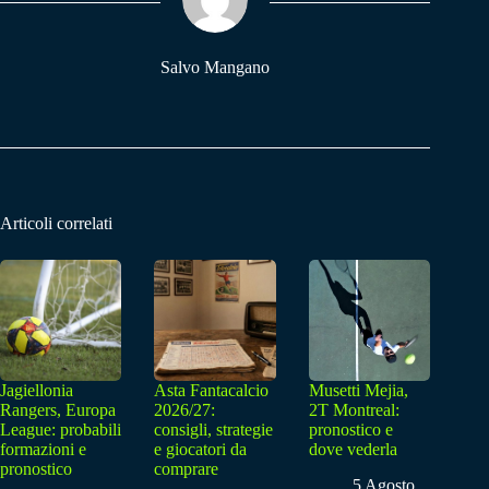
pp
m
Salvo Mangano
Articoli correlati
Jagiellonia
Asta Fantacalcio
Musetti Mejia,
Rangers, Europa
2026/27:
2T Montreal:
League: probabili
consigli, strategie
pronostico e
formazioni e
e giocatori da
dove vederla
pronostico
comprare
5 Agosto