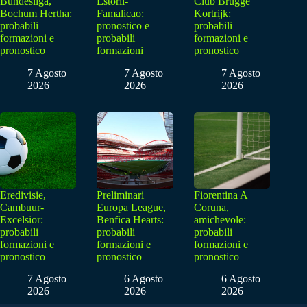
Bundesliga,
Estoril-
Club Brugge
Bochum Hertha:
Famalicao:
Kortrijk:
probabili
pronostico e
probabili
formazioni e
probabili
formazioni e
pronostico
formazioni
pronostico
7 Agosto
7 Agosto
7 Agosto
2026
2026
2026
Eredivisie,
Preliminari
Fiorentina A
Cambuur-
Europa League,
Coruna,
Excelsior:
Benfica Hearts:
amichevole:
probabili
probabili
probabili
formazioni e
formazioni e
formazioni e
pronostico
pronostico
pronostico
7 Agosto
6 Agosto
6 Agosto
2026
2026
2026