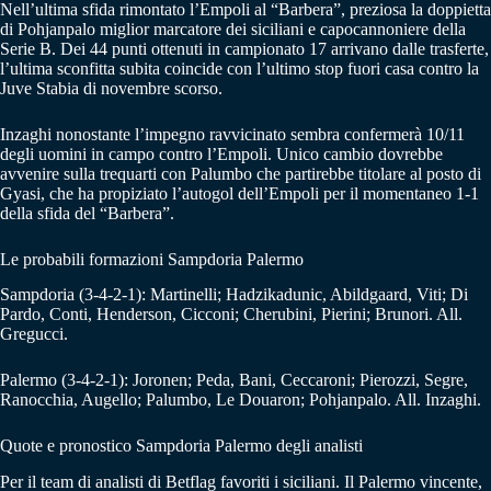
Nell’ultima sfida rimontato l’Empoli al “Barbera”, preziosa la doppietta
di Pohjanpalo miglior marcatore dei siciliani e capocannoniere della
Serie B. Dei 44 punti ottenuti in campionato 17 arrivano dalle trasferte,
l’ultima sconfitta subita coincide con l’ultimo stop fuori casa contro la
Juve Stabia di novembre scorso.
Inzaghi nonostante l’impegno ravvicinato sembra confermerà 10/11
degli uomini in campo contro l’Empoli. Unico cambio dovrebbe
avvenire sulla trequarti con Palumbo che partirebbe titolare al posto di
Gyasi, che ha propiziato l’autogol dell’Empoli per il momentaneo 1-1
della sfida del “Barbera”.
Le probabili formazioni Sampdoria Palermo
Sampdoria (3-4-2-1): Martinelli; Hadzikadunic, Abildgaard, Viti; Di
Pardo, Conti, Henderson, Cicconi; Cherubini, Pierini; Brunori. All.
Gregucci.
Palermo (3-4-2-1): Joronen; Peda, Bani, Ceccaroni; Pierozzi, Segre,
Ranocchia, Augello; Palumbo, Le Douaron; Pohjanpalo. All. Inzaghi.
Quote e pronostico Sampdoria Palermo degli analisti
Per il team di analisti di Betflag favoriti i siciliani. Il Palermo vincente,