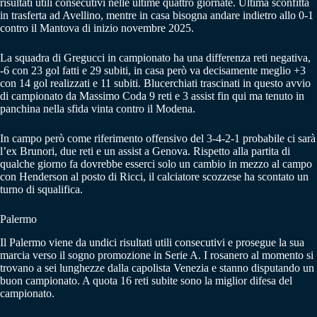
risultati utili consecutivi nelle ultime quattro giornate. Ultima sconfitta
in trasferta ad Avellino, mentre in casa bisogna andare indietro allo 0-1
contro il Mantova di inizio novembre 2025.
La squadra di Gregucci in campionato ha una differenza reti negativa,
-6 con 23 gol fatti e 29 subiti, in casa però va decisamente meglio +3
con 14 gol realizzati e 11 subiti. Blucerchiati trascinati in questo avvio
di campionato da Massimo Coda 9 reti e 3 assist fin qui ma tenuto in
panchina nella sfida vinta contro il Modena.
In campo però come riferimento offensivo del 3-4-2-1 probabile ci sarà
l’ex Brunori, due reti e un assist a Genova. Rispetto alla partita di
qualche giorno fa dovrebbe esserci solo un cambio in mezzo al campo
con Henderson al posto di Ricci, il calciatore scozzese ha scontato un
turno di squalifica.
Palermo
Il Palermo viene da undici risultati utili consecutivi e prosegue la sua
marcia verso il sogno promozione in Serie A. I rosanero al momento si
trovano a sei lunghezze dalla capolista Venezia e stanno disputando un
buon campionato. A quota 16 reti subite sono la miglior difesa del
campionato.