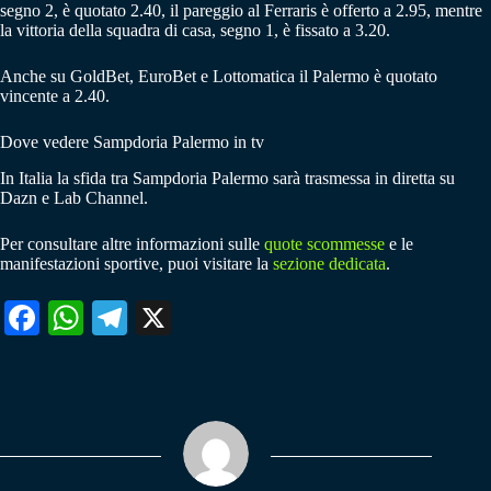
segno 2, è quotato 2.40, il pareggio al Ferraris è offerto a 2.95, mentre
la vittoria della squadra di casa, segno 1, è fissato a 3.20.
Anche su GoldBet, EuroBet e Lottomatica il Palermo è quotato
vincente a 2.40.
Dove vedere Sampdoria Palermo in tv
In Italia la sfida tra Sampdoria Palermo sarà trasmessa in diretta su
Dazn e Lab Channel.
Per consultare altre informazioni sulle
quote scommesse
e le
manifestazioni sportive, puoi visitare la
sezione dedicata
.
Fa
W
Te
X
ce
ha
le
bo
ts
gr
ok
A
a
pp
m