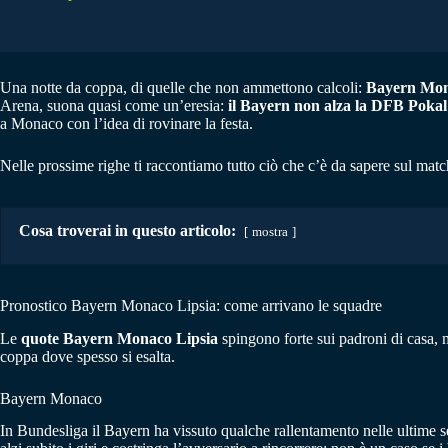
Una notte da coppa, di quelle che non ammettono calcoli:
Bayern Mon
Arena, suona quasi come un’eresia:
il Bayern non alza la DFB Pokal
a Monaco con l’idea di rovinare la festa.
Nelle prossime righe ti raccontiamo tutto ciò che c’è da sapere sul match
Cosa troverai in questo articolo:
mostra
Pronostico Bayern Monaco Lipsia: come arrivano le squadre
Le
quote Bayern Monaco Lipsia
spingono forte sui padroni di casa, m
coppa dove spesso si esalta.
Bayern Monaco
In Bundesliga il Bayern ha vissuto qualche rallentamento nelle ultime s