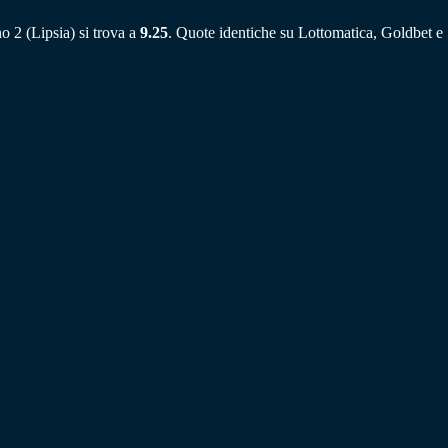
no 2 (Lipsia) si trova a
9.25
. Quote identiche su Lottomatica, Goldbet e