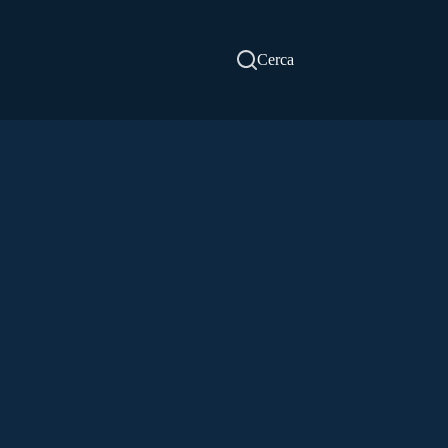
Cerca