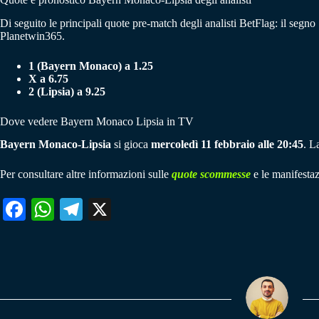
Di seguito le principali quote pre-match degli analisti BetFlag: il seg
Planetwin365.
1 (Bayern Monaco) a 1.25
X a 6.75
2 (Lipsia) a 9.25
Dove vedere Bayern Monaco Lipsia in TV
Bayern Monaco-Lipsia
si gioca
mercoledì 11 febbraio alle 20:45
. L
Per consultare altre informazioni sulle
quote scommesse
e le manifestaz
Fa
W
Te
X
ce
ha
le
bo
ts
gr
ok
A
a
pp
m