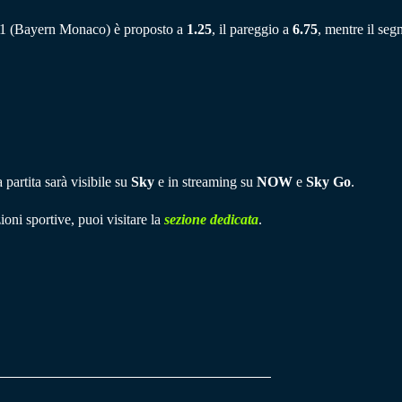
no 1 (Bayern Monaco) è proposto a
1.25
, il pareggio a
6.75
, mentre il seg
a partita sarà visibile su
Sky
e in streaming su
NOW
e
Sky Go
.
ioni sportive, puoi visitare la
sezione dedicata
.