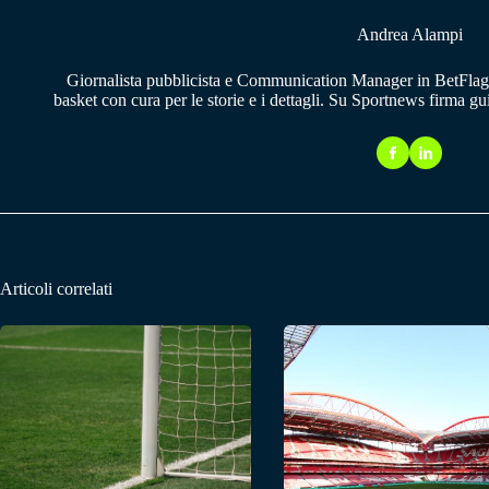
Andrea Alampi
Giornalista pubblicista e Communication Manager in BetFlag.
basket con cura per le storie e i dettagli. Su Sportnews firma g
Articoli correlati