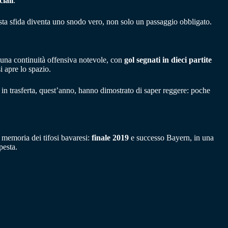
ciali
.
questa sfida diventa uno snodo vero, non solo un passaggio obbligato.
o una continuità offensiva notevole, con
gol segnati in dieci partite
i apre lo spazio.
 in trasferta, quest’anno, hanno dimostrato di saper reggere: poche
a memoria dei tifosi bavaresi:
finale 2019
e successo Bayern, in una
pesta.