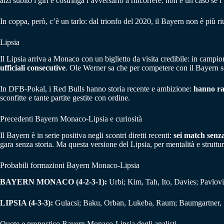
alzi subito i giri e costringa l’avversario a rincorrere: non è un caso se
In coppa, però, c’è un tarlo: dal trionfo del 2020, il Bayern non è più r
Lipsia
Il Lipsia arriva a Monaco con un biglietto da visita credibile: in campi
ufficiali consecutive
. Ole Werner sa che per competere con il Bayern ser
In DFB-Pokal, i Red Bulls hanno storia recente e ambizione:
hanno rag
sconfitte e tante partite gestite con ordine.
Precedenti Bayern Monaco-Lipsia e curiosità
Il Bayern è in serie positiva negli scontri diretti recenti:
sei match senza
gara senza storia. Ma questa versione del Lipsia, per mentalità e struttur
Probabili formazioni Bayern Monaco-Lipsia
BAYERN MONACO (4-2-3-1):
Urbi; Kim, Tah, Ito, Davies; Pavlovi
LIPSIA (4-3-3):
Gulacsi; Baku, Orban, Lukeba, Raum; Baumgartner,
Quote e pronostico Bayern Monaco-Lipsia degli analisti