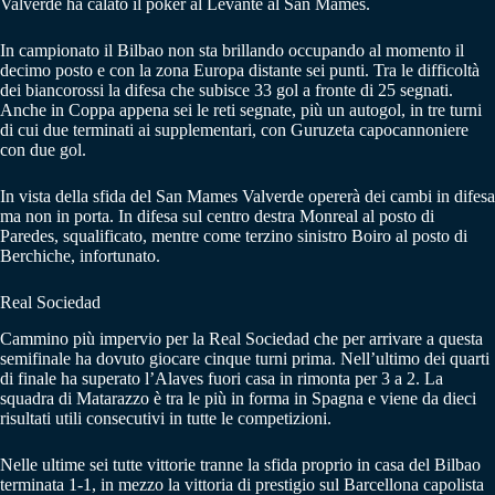
Valverde ha calato il poker al Levante al San Mamés.
In campionato il Bilbao non sta brillando occupando al momento il
decimo posto e con la zona Europa distante sei punti. Tra le difficoltà
dei biancorossi la difesa che subisce 33 gol a fronte di 25 segnati.
Anche in Coppa appena sei le reti segnate, più un autogol, in tre turni
di cui due terminati ai supplementari, con Guruzeta capocannoniere
con due gol.
In vista della sfida del San Mames Valverde opererà dei cambi in difesa
ma non in porta. In difesa sul centro destra Monreal al posto di
Paredes, squalificato, mentre come terzino sinistro Boiro al posto di
Berchiche, infortunato.
Real Sociedad
Cammino più impervio per la Real Sociedad che per arrivare a questa
semifinale ha dovuto giocare cinque turni prima. Nell’ultimo dei quarti
di finale ha superato l’Alaves fuori casa in rimonta per 3 a 2. La
squadra di Matarazzo è tra le più in forma in Spagna e viene da dieci
risultati utili consecutivi in tutte le competizioni.
Nelle ultime sei tutte vittorie tranne la sfida proprio in casa del Bilbao
terminata 1-1, in mezzo la vittoria di prestigio sul Barcellona capolista