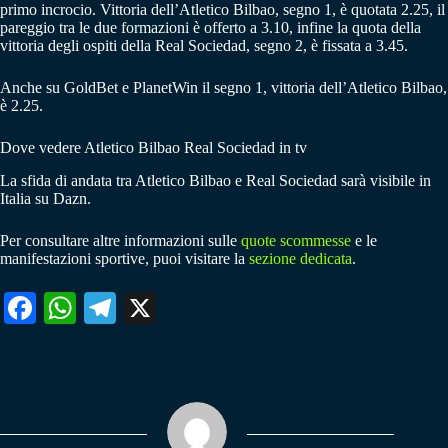
primo incrocio. Vittoria dell’Atletico Bilbao, segno 1, è quotata 2.25, il
pareggio tra le due formazioni è offerto a 3.10, infine la quota della
vittoria degli ospiti della Real Sociedad, segno 2, è fissata a 3.45.
Anche su GoldBet e PlanetWin il segno 1, vittoria dell’Atletico Bilbao,
è 2.25.
Dove vedere Atletico Bilbao Real Sociedad in tv
La sfida di andata tra Atletico Bilbao e Real Sociedad sarà visibile in
Italia su Dazn.
Per consultare altre informazioni sulle
quote scommesse
e le
manifestazioni sportive, puoi visitare la
sezione dedicata
.
Fa
W
Te
X
ce
ha
le
bo
ts
gr
ok
A
a
pp
m