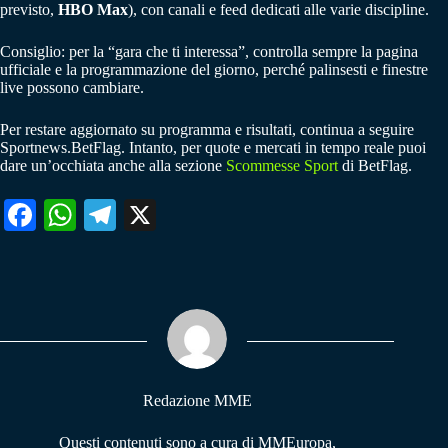
previsto,
HBO Max
), con canali e feed dedicati alle varie discipline.
Consiglio: per la “gara che ti interessa”, controlla sempre la pagina
ufficiale e la programmazione del giorno, perché palinsesti e finestre
live possono cambiare.
Per restare aggiornato su programma e risultati, continua a seguire
Sportnews.BetFlag. Intanto, per quote e mercati in tempo reale puoi
dare un’occhiata anche alla sezione
Scommesse Sport
di BetFlag.
Fa
W
Te
X
ce
ha
le
bo
ts
gr
ok
A
a
pp
m
Redazione MME
Questi contenuti sono a cura di MMEuropa,