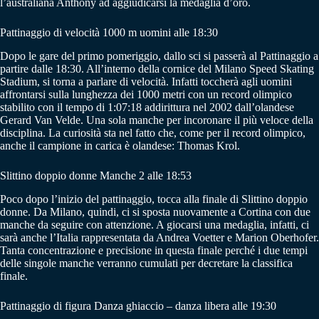
l’australiana Anthony ad aggiudicarsi la medaglia d’oro.
Pattinaggio di velocità 1000 m uomini alle 18:30
Dopo le gare del primo pomeriggio, dallo sci si passerà al Pattinaggio a
partire dalle 18:30. All’interno della cornice del Milano Speed Skating
Stadium, si torna a parlare di velocità. Infatti toccherà agli uomini
affrontarsi sulla lunghezza dei 1000 metri con un record olimpico
stabilito con il tempo di 1:07:18 addirittura nel 2002 dall’olandese
Gerard Van Velde. Una sola manche per incoronare il più veloce della
disciplina. La curiosità sta nel fatto che, come per il record olimpico,
anche il campione in carica è olandese: Thomas Krol.
Slittino doppio donne Manche 2 alle 18:53
Poco dopo l’inizio del pattinaggio, tocca alla finale di Slittino doppio
donne. Da Milano, quindi, ci si sposta nuovamente a Cortina con due
manche da seguire con attenzione. A giocarsi una medaglia, infatti, ci
sarà anche l’Italia rappresentata da Andrea Voetter e Marion Oberhofer.
Tanta concentrazione e precisione in questa finale perché i due tempi
delle singole manche verranno cumulati per decretare la classifica
finale.
Pattinaggio di figura Danza ghiaccio – danza libera alle 19:30