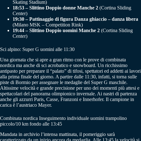
Skating Stadium)
18:53 – Slittino Doppio donne Manche 2
(Cortina Sliding
Center)
19:30 – Pattinaggio di figura Danza ghiaccio – danza libera
(Milano MSK – Competition Rink)
19:44 – Slittino Doppio uomini Manche 2
(Cortina Sliding
Center)
Sci alpino: Super G uomini alle 11:30
Una giornata che si apre a gran ritmo con le prove di combinata
nordica ma anche di sci acrobatico e snowboard. Un ricchissimo
antipasto per preparare il “palato” di tifosi, spettatori ed addetti ai lavori
alla prima finale del giorno. A partire dalle 11:30, infatti, si torna sulle
piste di Bormio per assegnare le medaglie del Super G maschile.
Altissime velocità e grande precisione per uno dei momenti più attesi e
spettacolari del panorama olimpionico invernale. Ai nastri di partenza
anche gli azzurri Paris, Casse, Franzoni e Innerhofer. Il campione in
carica è l’austriaco Mayer.
Combinata nordica Inseguimento individuale uomini trampolino
piccolo/10 km fondo alle 13:45
Mandata in archivio l’intensa mattinata, il pomeriggio sarà
caratterizzato da un inizio ancora da medaglia. Alle 13:45 la velocità si