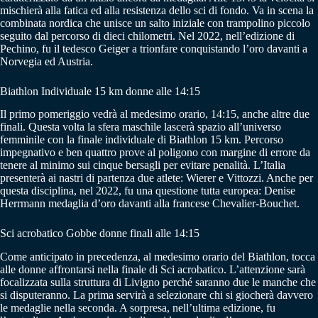
mischierà alla fatica ed alla resistenza dello sci di fondo. Va in scena la
combinata nordica che unisce un salto iniziale con trampolino piccolo
seguito dal percorso di dieci chilometri. Nel 2022, nell’edizione di
Pechino, fu il tedesco Geiger a trionfare conquistando l’oro davanti a
Norvegia ed Austria.
Biathlon Individuale 15 km donne alle 14:15
Il primo pomeriggio vedrà al medesimo orario, 14:15, anche altre due
finali. Questa volta la sfera maschile lascerà spazio all’universo
femminile con la finale individuale di Biathlon 15 km. Percorso
impegnativo e ben quattro prove al poligono con margine di errore da
tenere al minimo sui cinque bersagli per evitare penalità. L’Italia
presenterà ai nastri di partenza due atlete: Wierer e Vittozzi. Anche per
questa disciplina, nel 2022, fu una questione tutta europea: Denise
Herrmann medaglia d’oro davanti alla francese Chevalier-Bouchet.
Sci acrobatico Gobbe donne finali alle 14:15
Come anticipato in precedenza, al medesimo orario del Biathlon, tocca
alle donne affrontarsi nella finale di Sci acrobatico. L’attenzione sarà
focalizzata sulla struttura di Livigno perché saranno due le manche che
si disputeranno. La prima servirà a selezionare chi si giocherà davvero
le medaglie nella seconda. A sorpresa, nell’ultima edizione, fu