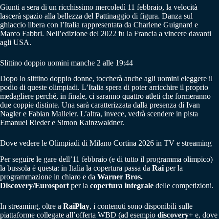
Giunti a sera di un ricchissimo mercoledì 11 febbraio, la velocità
lascerà spazio alla bellezza del Pattinaggio di figura. Danza sul
ghiaccio libera con l’Italia rappresentata da Charlene Guignard e
Marco Fabbri. Nell’edizione del 2022 fu la Francia a vincere davanti
agli USA.
Slittino doppio uomini manche 2 alle 19:44
Dopo lo slittino doppio donne, toccherà anche agli uomini eleggere il
podio di queste olimpiadi. L’Italia spera di poter arricchire il proprio
medagliere perché, in finale, ci saranno quattro atleti che formeranno
due coppie distinte. Una sarà caratterizzata dalla presenza di Ivan
Nagler e Fabian Malleier. L’altra, invece, vedrà scendere in pista
Emanuel Rieder e Simon Kainzwaldner.
Dove vedere le Olimpiadi di Milano Cortina 2026 in TV e streaming
Per seguire le gare dell’11 febbraio (e di tutto il programma olimpico)
la bussola è questa: in Italia la copertura passa da
Rai
per la
programmazione in chiaro e da
Warner Bros.
Discovery/Eurosport
per la
copertura integrale
delle competizioni.
In streaming, oltre a
RaiPlay
, i contenuti sono disponibili sulle
piattaforme collegate all’offerta WBD (ad esempio
discovery+
e, dove