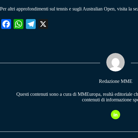
Per altri approfondimenti sul tennis e sugli Australian Open, visita la s
Fa
W
Te
X
ce
ha
le
bo
ts
gr
ok
A
a
pp
m
Redazione MME
Questi contenuti sono a cura di MMEuropa, realtà editoriale c
contenuti di informazione spo