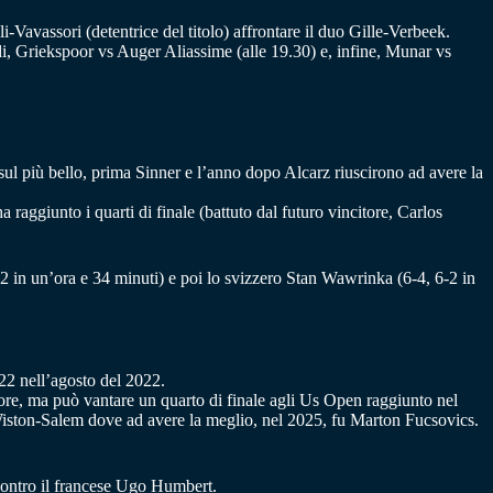
-Vavassori (detentrice del titolo) affrontare il duo Gille-Verbeek.
i, Griekspoor vs Auger Aliassime (alle 19.30) e, infine, Munar vs
 sul più bello, prima Sinner e l’anno dopo Alcarz riuscirono ad avere la
raggiunto i quarti di finale (battuto dal futuro vincitore, Carlos
-2 in un’ora e 34 minuti) e poi lo svizzero Stan Wawrinka (6-4, 6-2 in
22 nell’agosto del 2022.
giore, ma può vantare un quarto di finale agli Us Open raggiunto nel
Wiston-Salem dove ad avere la meglio, nel 2025, fu Marton Fucsovics.
contro il francese Ugo Humbert.