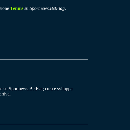
ezione
Tennis
su
Sportnews.BetFlag
.
he su Sportnews.BetFlag cura e sviluppa
rtiva.