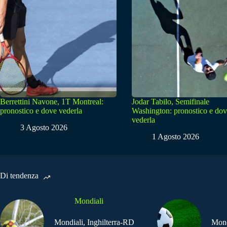
Berrettini Navone, 1T Montreal:
Jodar Tabilo, Semifinale
pronostico e dove vederla
Washington: pronostico e do
vederla
3 Agosto 2026
1 Agosto 2026
Di tendenza
Mondiali
Mondiali, Inghilterra-RD
Mond