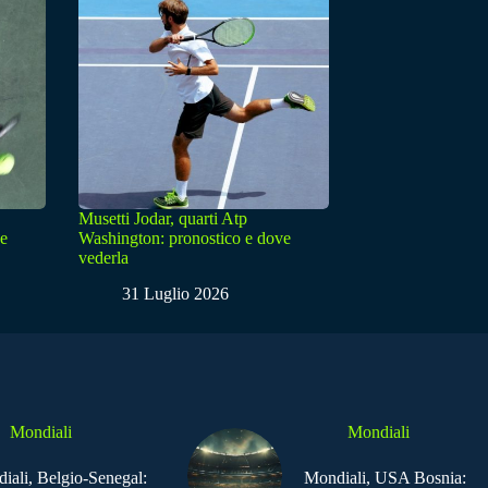
Musetti Jodar, quarti Atp
ve
Washington: pronostico e dove
vederla
31 Luglio 2026
Mondiali
Mondiali
iali, Belgio-Senegal:
Mondiali, USA Bosnia: