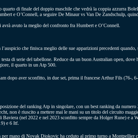
quarto di finale del doppio maschile che vedrà la coppia azzurra Bolelli
ra Humbert e O’Connell, a seguire De Minaur vs Van De Zandschulp, quind
i avrà avuto la meglio del confronto fra Humbert e O’Connell.
on l’auspicio che finisca meglio delle sue apparizioni precedenti quando,
testa di serie del tabellone. Reduce da un buon Australian open, dove ha 
iore, il quarto in un Atp 500.
m dopo aver sconfitto, in due set, prima il francese Arthur Fils (76-, 6
osizione del ranking Atp in singolare, con un best ranking da numero 
echt, non è riuscito a mettere mai le mani su un titolo del circuito mag
 di Baviera (nel 2022 e nel 2023 sconfitto sempre da Holger Rune) e a 
) e 6 Itf.
n per mano di Novak Djokovic ha ceduto al primo turno a Montpellier 