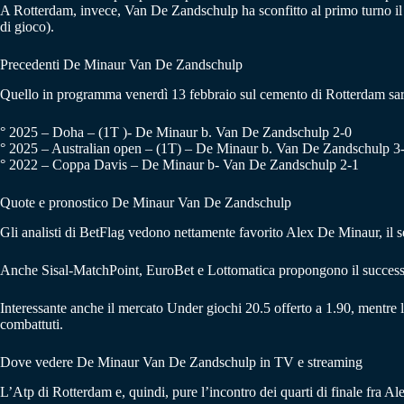
A Rotterdam, invece, Van De Zandschulp ha sconfitto al primo turno il t
di gioco).
Precedenti De Minaur Van De Zandschulp
Quello in programma venerdì 13 febbraio sul cemento di Rotterdam sarà i
° 2025 – Doha – (1T )- De Minaur b. Van De Zandschulp 2-0
° 2025 – Australian open – (1T) – De Minaur b. Van De Zandschulp 3
° 2022 – Coppa Davis – De Minaur b- Van De Zandschulp 2-1
Quote e pronostico De Minaur Van De Zandschulp
Gli analisti di BetFlag vedono nettamente favorito Alex De Minaur, il se
Anche Sisal-MatchPoint, EuroBet e Lottomatica propongono il success
Interessante anche il mercato Under giochi 20.5 offerto a 1.90, mentre l
combattuti.
Dove vedere De Minaur Van De Zandschulp in TV e streaming
L’Atp di Rotterdam e, quindi, pure l’incontro dei quarti di finale fra