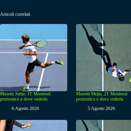
Articoli correlati
Musetti Jodar, 3T Montreal:
Musetti Mejia, 2T Montreal:
pronostico e dove vederla
pronostico e dove vederla
6 Agosto 2026
5 Agosto 2026