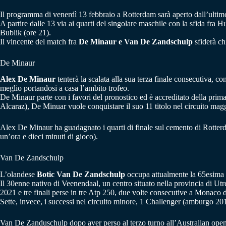
Il programma di venerdì 13 febbraio a Rotterdam sarà aperto dall’ultimo 
A partire dalle 13 via ai quarti del singolare maschile con la sfida f
Bublik (ore 21).
Il vincente del match fra
De Minaur e Van De Zandschulp
sfiderà ch
De Minaur
Alex De Minaur
tenterà la scalata alla sua terza finale consecutiva, c
meglio portandosi a casa l’ambito trofeo.
De Minaur parte con i favori del pronostico ed è accreditato della prima 
Alcaraz), De Minuar vuole conquistare il suo 11 titolo nel circuito magg
Alex De Minaur ha guadagnato i quarti di finale sul cemento di Rotterda
un’ora e dieci minuti di gioco).
Van De Zandschulp
L’olandese
Botic Van De Zandschulp
occupa attualmente la 65esima p
Il 30enne nativo di Veenendaal, un centro situato nella provincia di Utr
2021 e tre finali perse in tre Atp 250, due volte consecutive a Monaco
Sette, invece, i successi nel circuito minore, 1 Challenger (amburgo 2019
Van De Zanduschulp dopo aver perso al terzo turno all’Australian ope