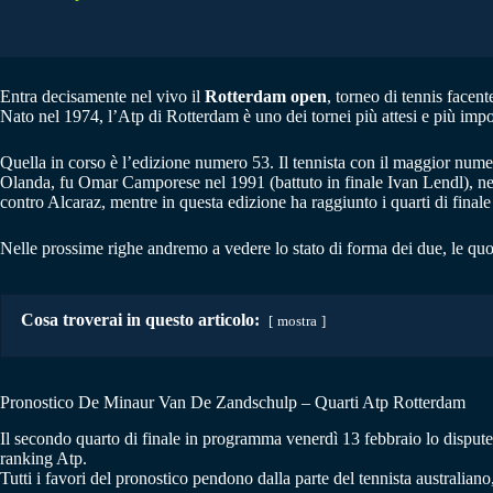
Entra decisamente nel vivo il
Rotterdam open
, torneo di tennis facen
Nato nel 1974, l’Atp di Rotterdam è uno dei tornei più attesi e più impor
Quella in corso è l’edizione numero 53. Il tennista con il maggior numer
Olanda, fu Omar Camporese nel 1991 (battuto in finale Ivan Lendl), nel 
contro Alcaraz, mentre in questa edizione ha raggiunto i quarti di final
Nelle prossime righe andremo a vedere lo stato di forma dei due, le quo
Cosa troverai in questo articolo:
mostra
Pronostico De Minaur Van De Zandschulp – Quarti Atp Rotterdam
Il secondo quarto di finale in programma venerdì 13 febbraio lo dispu
ranking Atp.
Tutti i favori del pronostico pendono dalla parte del tennista australiano