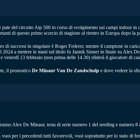
te pate del circuito Atp 500 in corso di svolgimento sui campi indoor i
tanti di questo primo scorcio di stagione al rientro in Europa dopo la pa
o di successi in singolare è Roger Federer, mentre il campione in carica
2024 a mettere le mani sul titolo fu Jannik Sinner in finale su Alex De
e e venerdì 13 febbraio (non prima delle 14.30) sfiderà il giocatore di 
te, il pronostico
De Minaur Van De Zandschulp
e dove vedere la sfi
teranno Alex De Minaur, testa di serie numero 1 del seeding e numero 
, vuoi per i precedenti tutti favorevoli, vuoi soprattutto per lo stato di