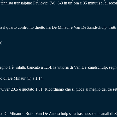
ennista transalpino Pavlovic (7-6, 6-3 in un’ora e 35 minuti) e, al seco
l quarto confronto diretto fra De Minaur e Van De Zandschulp. Tutti e t
-0
gno 1 è, infatti, bancato a 1.14, la vittoria di Van De Zandschulp, segno
o di De Minaur (1) a 1.14.
’Over 20.5 è quotato 1.81. Ricordiamo che si gioca al meglio dei tre set,
 Alex De Minaur e Botic Van De Zandschulp sarà trasmesso sui canali di
S