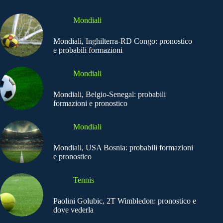
Mondiali
Mondiali, Inghilterra-RD Congo: pronostico
e probabili formazioni
Mondiali
Mondiali, Belgio-Senegal: probabili
formazioni e pronostico
Mondiali
Mondiali, USA Bosnia: probabili formazioni
e pronostico
Tennis
Paolini Golubic, 2T Wimbledon: pronostico e
dove vederla