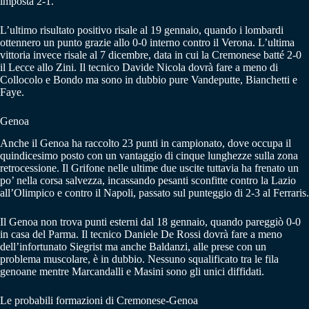
imposta 2-1.
L’ultimo risultato positivo risale al 19 gennaio, quando i lombardi
ottennero un punto grazie allo 0-0 interno contro il Verona. L’ultima
vittoria invece risale al 7 dicembre, data in cui la Cremonese batté 2-0
il Lecce allo Zini. Il tecnico Davide Nicola dovrà fare a meno di
Collocolo e Bondo ma sono in dubbio pure Vandeputte, Bianchetti e
Faye.
Genoa
Anche il Genoa ha raccolto 23 punti in campionato, dove occupa il
quindicesimo posto con un vantaggio di cinque lunghezze sulla zona
retrocessione. Il Grifone nelle ultime due uscite tuttavia ha frenato un
po’ nella corsa salvezza, incassando pesanti sconfitte contro la Lazio
all’Olimpico e contro il Napoli, passato sul punteggio di 2-3 al Ferraris.
Il Genoa non trova punti esterni dal 18 gennaio, quando pareggiò 0-0
in casa del Parma. Il tecnico Daniele De Rossi dovrà fare a meno
dell’infortunato Siegrist ma anche Baldanzi, alle prese con un
problema muscolare, è in dubbio. Nessuno squalificato tra le fila
genoane mentre Marcandalli e Masini sono gli unici diffidati.
Le probabili formazioni di Cremonese-Genoa