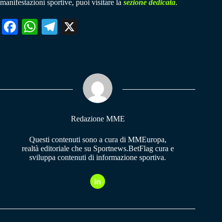
manifestazioni sportive, puoi visitare la
sezione dedicata
.
Fa
W
Te
X
ce
ha
le
bo
ts
gr
ok
A
a
pp
m
Redazione MME
Questi contenuti sono a cura di MMEuropa,
realtà editoriale che su Sportnews.BetFlag cura e
sviluppa contenuti di informazione sportiva.