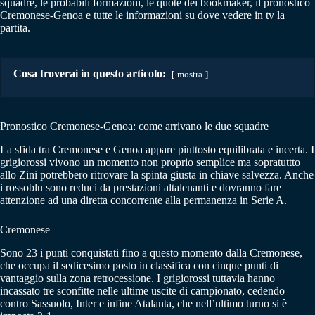
squadre, le probabili formazioni, le quote dei bookmaker, il pronostico
Cremonese-Genoa e tutte le informazioni su dove vedere in tv la
partita.
Cosa troverai in questo articolo:
mostra
Pronostico Cremonese-Genoa: come arrivano le due squadre
La sfida tra Cremonese e Genoa appare piuttosto equilibrata e incerta. I
grigiorossi vivono un momento non proprio semplice ma sopratuttto
allo Zini potrebbero ritrovare la spinta giusta in chiave salvezza. Anche
i rossoblu sono reduci da prestazioni altalenanti e dovranno fare
attenzione ad una diretta concorrente alla permanenza in Serie A.
Cremonese
Sono 23 i punti conquistati fino a questo momento dalla Cremonese,
che occupa il sedicesimo posto in classifica con cinque punti di
vantaggio sulla zona retrocessione. I grigiorossi tuttavia hanno
incassato tre sconfitte nelle ultime uscite di campionato, cedendo
contro Sassuolo, Inter e infine Atalanta, che nell’ultimo turno si è