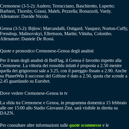
Cremonese (3-5-2): Audero; Terracciano, Baschirotto, Luperto;
Barbieri, Thorsby, Grassi, Maleh, Pezzella; Bonazzoli, Vardy.
Allenatore: Davide Nicola.
Genoa (3-5-2): Bijlow; Marcandalli, Ostigard, Vasquez; Norton-Cuffy,
Frendrup, Malinovskyi, Ellertsson, Martin; Vitinha, Colombo.
Allenatore: Daniele De Rossi.
Quote e pronostico Cremonese-Genoa degli analisti
Per il team degli analisti di BetFlag, il Genoa è favorito rispetto alla
Cremonese. La vittoria dei rossoblu infatti è proposta a 2.50 mentre
quella dei grigiorossi sale a 3.25, con il pareggio fissato a 2.90. Anche
su PlanetWin il successo del Grifone è dato a 2.50, quota che scende a
2.45 guardando su Eurobet.
Dove vedere Cremonese-Genoa in tv
La sfida tra Cremonese e Genoa, in programma domenica 15 febbraio
alle ore 15:00 allo Stadio Giovanni Zini, sarà visibile in diretta su
DAZN.
Per consultare altre informazioni sulle
quote scommesse
e le