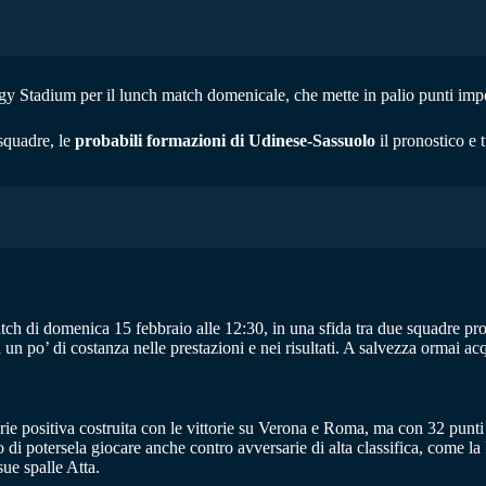
gy Stadium per il lunch match domenicale, che mette in palio punti impo
squadre, le
probabili formazioni di Udinese-Sassuolo
il pronostico e 
ch di domenica 15 febbraio alle 12:30, in una sfida tra due squadre pr
un po’ di costanza nelle prestazioni e nei risultati. A salvezza ormai acqu
-serie positiva costruita con le vittorie su Verona e Roma, ma con 32 pun
 di potersela giocare anche contro avversarie di alta classifica, come l
sue spalle Atta.