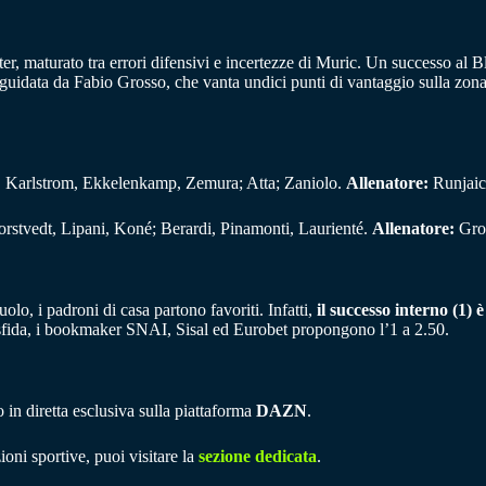
Inter, maturato tra errori difensivi e incertezze di Muric. Un successo al
guidata da Fabio Grosso, che vanta undici punti di vantaggio sulla zona
r, Karlstrom, Ekkelenkamp, Zemura; Atta; Zaniolo.
Allenatore:
Runjaic
stvedt, Lipani, Koné; Berardi, Pinamonti, Laurienté.
Allenatore:
Gro
olo, i padroni di casa partono favoriti. Infatti,
il successo interno (1) 
 sfida, i bookmaker SNAI, Sisal ed Eurobet propongono l’1 a 2.50.
in diretta esclusiva sulla piattaforma
DAZN
.
ioni sportive, puoi visitare la
sezione dedicata
.