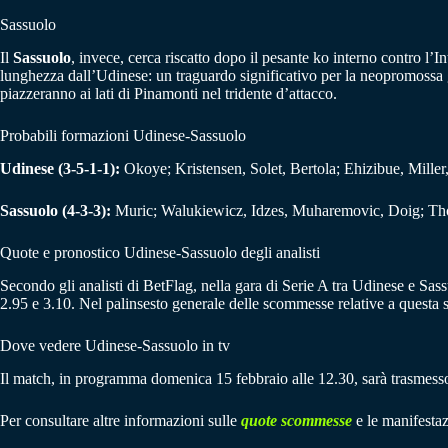
Sassuolo
Il
Sassuolo
, invece, cerca riscatto dopo il pesante ko interno contro l’
lunghezza dall’Udinese: un traguardo significativo per la neopromossa 
piazzeranno ai lati di Pinamonti nel tridente d’attacco.
Probabili formazioni Udinese-Sassuolo
Udinese (3-5-1-1):
Okoye; Kristensen, Solet, Bertola; Ehizibue, Mille
Sassuolo (4-3-3):
Muric; Walukiewicz, Idzes, Muharemovic, Doig; Thor
Quote e pronostico Udinese-Sassuolo degli analisti
Secondo gli analisti di BetFlag, nella gara di Serie A tra Udinese e Sassu
2.95 e 3.10. Nel palinsesto generale delle scommesse relative a questa
Dove vedere Udinese-Sassuolo in tv
Il match, in programma domenica 15 febbraio alle 12.30, sarà trasmesso 
Per consultare altre informazioni sulle
quote scommesse
e le manifestaz