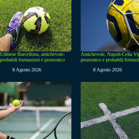
Udinese Barcellona, amichevole:
Amichevole, Napoli-Celta Vi
probabili formazioni e pronostico
pronostico e probabili formaz
8 Agosto 2026
8 Agosto 2026