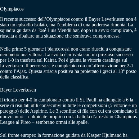
Olympiacos
Il recente successo dell’Olympiacos contro il Bayer Leverkusen non è
stato un episodio isolato, ma l’emblema di una poderosa rimonta. La
squadra guidata da José Luis Mendilibar, dopo un avvio complicato, è
riuscita a ribaltare una situazione che sembrava compromessa.
Nelle prime 5 giornate i biancorossi non erano riusciti a conquistare
nemmeno una vittoria. La svolta è arrivata con un prezioso successo
per 1-0 in trasferta sul Kairat. Poi è giunta la vittoria casalinga sul
Leverkusen. Il percorso si è completato con un’affermazione per 2-1
contro l’Ajax. Questa striscia positiva ha proiettato i greci al 18° posto
della classifica.
Bayer Leverkusen
Il trionfo per 4-0 in campionato contro il St. Pauli ha allungato a 6 la
serie di risultati utili consecutivi in tutte le competizioni (5 vittorie e un
pareggio) delle Aspirine. Le 3 sconfitte di fila con cui era cominciato il
nuovo anno – culminate proprio con la battuta d’arresto in Champions
League al Pireo – sembrano ormai alle spalle.
Sul fronte europeo la formazione guidata da Kasper Hjulmand ha