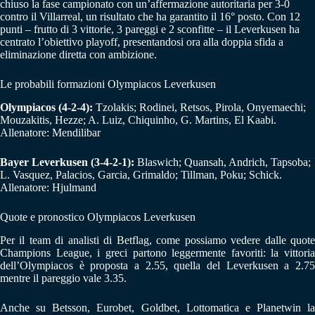
chiuso la fase campionato con un’affermazione autoritaria per 3-0
contro il Villarreal, un risultato che ha garantito il 16° posto. Con 12
punti – frutto di 3 vittorie, 3 pareggi e 2 sconfitte – il Leverkusen ha
centrato l’obiettivo playoff, presentandosi ora alla doppia sfida a
eliminazione diretta con ambizione.
Le probabili formazioni Olympiacos Leverkusen
Olympiacos (4-2-4):
Tzolakis; Rodinei, Retsos, Pirola, Onyemaechi;
Mouzakitis, Hezze; A. Luiz, Chiquinho, G. Martins, El Kaabi.
Allenatore: Mendilibar
Bayer Leverkusen (3-4-2-1):
Blaswich; Quansah, Andrich, Tapsoba;
L. Vasquez, Palacios, Garcia, Grimaldo; Tillman, Poku; Schick.
Allenatore: Hjulmand
Quote e pronostico Olympiacos Leverkusen
Per il team di analisti di Betflag, come possiamo vedere dalle quote
Champions League, i greci partono leggermente favoriti: la vittoria
dell’Olympiacos è proposta a 2.55, quella del Leverkusen a 2.75
mentre il pareggio vale 3.35.
Anche su Betsson, Eurobet, Goldbet, Lottomatica e Planetwin la