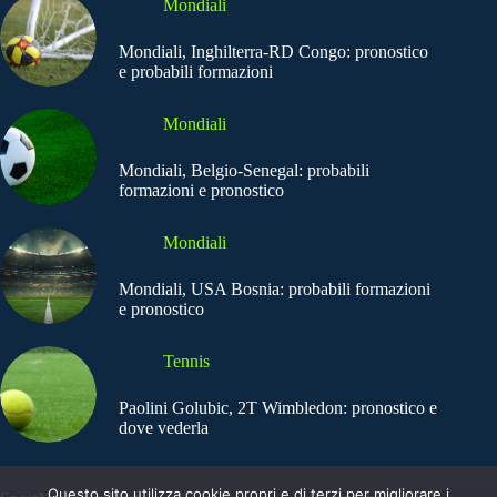
Mondiali
Mondiali, Inghilterra-RD Congo: pronostico
e probabili formazioni
Mondiali
Mondiali, Belgio-Senegal: probabili
formazioni e pronostico
Mondiali
Mondiali, USA Bosnia: probabili formazioni
e pronostico
Tennis
Paolini Golubic, 2T Wimbledon: pronostico e
dove vederla
Questo sito utilizza cookie propri e di terzi per migliorare i