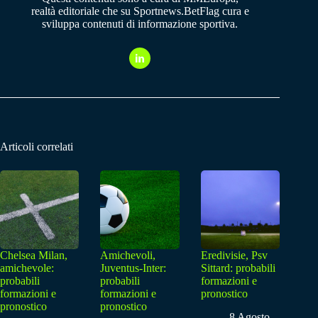
realtà editoriale che su Sportnews.BetFlag cura e
sviluppa contenuti di informazione sportiva.
Articoli correlati
Chelsea Milan,
Amichevoli,
Eredivisie, Psv
amichevole:
Juventus-Inter:
Sittard: probabili
probabili
probabili
formazioni e
formazioni e
formazioni e
pronostico
pronostico
pronostico
8 Agosto