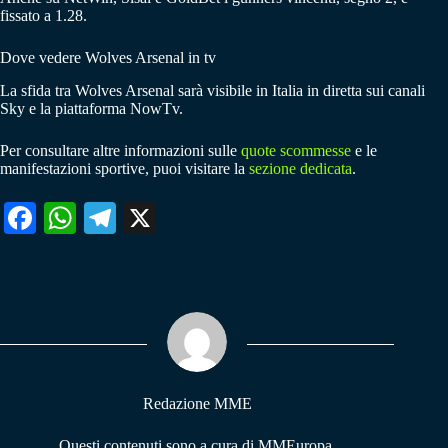
fissato a 1.28.
Dove vedere Wolves Arsenal in tv
La sfida tra Wolves Arsenal sarà visibile in Italia in diretta sui canali
Sky e la piattaforma NowTv.
Per consultare altre informazioni sulle
quote scommesse
e le
manifestazioni sportive, puoi visitare la
sezione dedicata
.
Fa
W
Te
X
ce
ha
le
bo
ts
gr
ok
A
a
pp
m
Redazione MME
Questi contenuti sono a cura di MMEuropa,