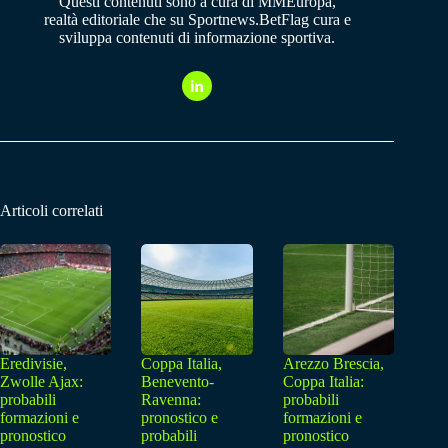
Questi contenuti sono a cura di MMEuropa,
realtà editoriale che su Sportnews.BetFlag cura e
sviluppa contenuti di informazione sportiva.
Articoli correlati
Eredivisie,
Coppa Italia,
Arezzo Brescia,
Zwolle Ajax:
Benevento-
Coppa Italia:
probabili
Ravenna:
probabili
formazioni e
pronostico e
formazioni e
pronostico
probabili
pronostico