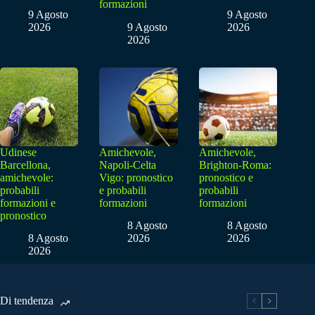
formazioni
9 Agosto
9 Agosto
2026
9 Agosto
2026
2026
Udinese
Amichevole,
Amichevole,
Barcellona,
Napoli-Celta
Brighton-Roma:
amichevole:
Vigo: pronostico
pronostico e
probabili
e probabili
probabili
formazioni e
formazioni
formazioni
pronostico
8 Agosto
8 Agosto
8 Agosto
2026
2026
2026
Di tendenza