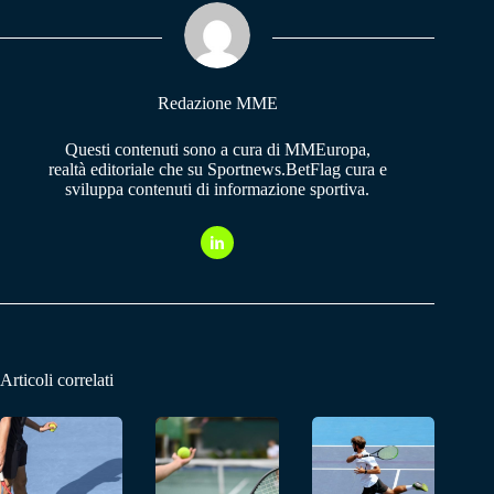
ok
A
a
pp
m
Redazione MME
Questi contenuti sono a cura di MMEuropa,
realtà editoriale che su Sportnews.BetFlag cura e
sviluppa contenuti di informazione sportiva.
Articoli correlati