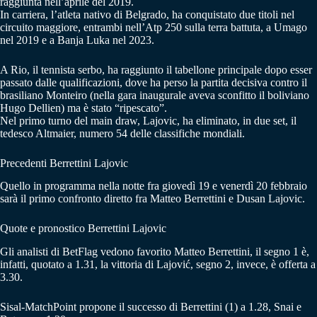
raggiunta nell’aprile del 2019.
In carriera, l’atleta nativo di Belgrado, ha conquistato due titoli nel
circuito maggiore, entrambi nell’Atp 250 sulla terra battuta, a Umago
nel 2019 e a Banja Luka nel 2023.
A Rio, il tennista serbo, ha raggiunto il tabellone principale dopo esser
passato dalle qualificazioni, dove ha perso la partita decisiva contro il
brasiliano Monteiro (nella gara inaugurale aveva sconfitto il boliviano
Hugo Dellien) ma è stato “ripescato”.
Nel primo turno del main draw, Lajovic, ha eliminato, in due set, il
tedesco Altmaier, numero 54 delle classifiche mondiali.
Precedenti Berrettini Lajovic
Quello in programma nella notte fra giovedì 19 e venerdì 20 febbraio
sarà il primo confronto diretto fra Matteo Berrettini e Dusan Lajovic.
Quote e pronostico Berrettini Lajovic
Gli analisti di BetFlag vedono favorito Matteo Berrettini, il segno 1 è,
infatti, quotato a 1.31, la vittoria di Lajović, segno 2, invece, è offerta a
3.30.
Sisal-MatchPoint propone il successo di Berrettini (1) a 1.28, Snai e