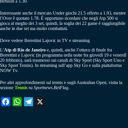
Betsson a 1.30.
Interessante anche il mercato Under giochi 21.5 offerto a 1.93, mentre
l’Over è quotato 1.78. È opportuno ricordare che negli Atp 500 si
gioca al meglio dei 3 set, quindi, la soglia dei 22 game è raggiungibile
anche in due set ma molto combattuti.
Dove vedere Berrettini Lajovic in TV e streaming
L’
Atp di Rio de Janeiro
e, quindi, anche l’ottavo di finale fra
Berrettini e Lajovic (in programma nella notte fra giovedì 19 e venerdì
20 febbraio), sarà trasmesso sui canali di Sky Sport (Sky Sport Uno e
Sky Sport Tennis). In streaming sull’app Sky Go e sulla piattaforma
NOW Tv.
Per altri approfondimenti sul tennis e sugli Australian Open, visita la
sezione
Tennis
su
Sportnews.BetFlag
.
Fa
W
Te
X
ce
ha
le
bo
ts
gr