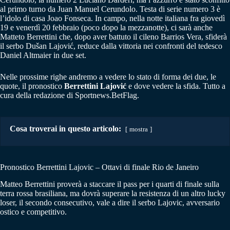
al primo turno da Juan Manuel Cerundolo. Testa di serie numero 3 è
l’idolo di casa Joao Fonseca. In campo, nella notte italiana fra giovedì
19 e venerdì 20 febbraio (poco dopo la mezzanotte), ci sarà anche
Matteto Berrettini che, dopo aver battuto il cileno Barrios Vera, sfiderà
il serbo Dušan Lajović, reduce dalla vittoria nei confronti del tedesco
Daniel Altmaier in due set.
Nelle prossime righe andremo a vedere lo stato di forma dei due, le
quote, il pronostico
Berrettini Lajović
e dove vedere la sfida. Tutto a
cura della redazione di Sportnews.BetFlag.
Cosa troverai in questo articolo:
mostra
Pronostico Berrettini Lajovic – Ottavi di finale Rio de Janeiro
Matteo Berrettini proverà a staccare il pass per i quarti di finale sulla
terra rossa brasiliana, ma dovrà superare la resistenza di un altro lucky
loser, il secondo consecutivo, vale a dire il serbo Lajovic, avversario
ostico e competitivo.