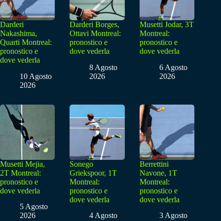
Darderi
Darderi Borges,
Musetti Jodar, 3T
Nakashima,
Ottavi Montreal:
Montreal:
Quarti Montreal:
pronostico e
pronostico e
pronostico e
dove vederla
dove vederla
dove vederla
8 Agosto
6 Agosto
10 Agosto
2026
2026
2026
Musetti Mejia,
Sonego
Berrettini
2T Montreal:
Griekspoor, 1T
Navone, 1T
pronostico e
Montreal:
Montreal:
dove vederla
pronostico e
pronostico e
dove vederla
dove vederla
5 Agosto
2026
4 Agosto
3 Agosto