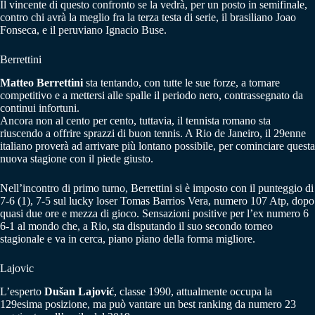
Il vincente di questo confronto se la vedrà, per un posto in semifinale,
contro chi avrà la meglio fra la terza testa di serie, il brasiliano Joao
Fonseca, e il peruviano Ignacio Buse.
Berrettini
Matteo Berrettini
sta tentando, con tutte le sue forze, a tornare
competitivo e a mettersi alle spalle il periodo nero, contrassegnato da
continui infortuni.
Ancora non al cento per cento, tuttavia, il tennista romano sta
riuscendo a offrire sprazzi di buon tennis. A Rio de Janeiro, il 29enne
italiano proverà ad arrivare più lontano possibile, per cominciare questa
nuova stagione con il piede giusto.
Nell’incontro di primo turno, Berrettini si è imposto con il punteggio di
7-6 (1), 7-5 sul lucky loser Tomas Barrios Vera, numero 107 Atp, dopo
quasi due ore e mezza di gioco. Sensazioni positive per l’ex numero 6
6-1 al mondo che, a Rio, sta disputando il suo secondo torneo
stagionale e va in cerca, piano piano della forma migliore.
Lajovic
L’esperto
Dušan Lajović
, classe 1990, attualmente occupa la
129esima posizione, ma può vantare un best ranking da numero 23