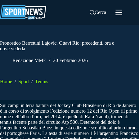
Salta
al
Cerca
contenuto
Pronostico Berrettini Lajovic, Ottavi Rio: precedenti, ora e
dove vederla
Redazione MME
20 Febbraio 2026
Home
/
Sport
/
Tennis
Sui campi in terra battuta del Jockey Club Brasileiro di Rio de Janeiro
è in corso di svolgimento l’edizione numero 12 del Rio Open (il primo
nome nell’albo d’oro, nel 2014, è quello di Rafa Nadal), torneo di
tennis facente parte del circuito Atp 500. Detentore del tiolo è
l’argentino Sebastian Baez, in questa edizione sconfitto al primo turno
dal portoghese Faria. La testa di serie numero 1 è l’argentino Francisco
Cerundolo, la numero 2 Luciano Darderi, ma l’azzurro è stato sconfitto