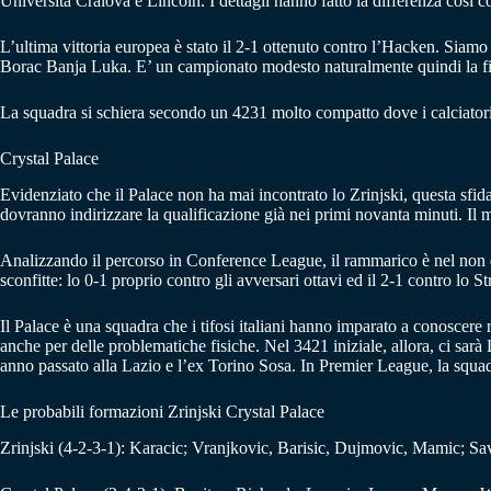
Università Craiova e Lincoln. I dettagli hanno fatto la differenza così c
L’ultima vittoria europea è stato il 2-1 ottenuto contro l’Hacken. Siam
Borac Banja Luka. E’ un campionato modesto naturalmente quindi la fines
La squadra si schiera secondo un 4231 molto compatto dove i calciatori l
Crystal Palace
Evidenziato che il Palace non ha mai incontrato lo Zrinjski, questa sfid
dovranno indirizzare la qualificazione già nei primi novanta minuti. Il 
Analizzando il percorso in Conference League, il rammarico è nel non ess
sconfitte: lo 0-1 proprio contro gli avversari ottavi ed il 2-1 contro lo S
Il Palace è una squadra che i tifosi italiani hanno imparato a conoscere 
anche per delle problematiche fisiche. Nel 3421 iniziale, allora, ci s
anno passato alla Lazio e l’ex Torino Sosa. In Premier League, la squa
Le probabili formazioni Zrinjski Crystal Palace
Zrinjski (4-2-3-1): Karacic; Vranjkovic, Barisic, Dujmovic, Mamic; Sav