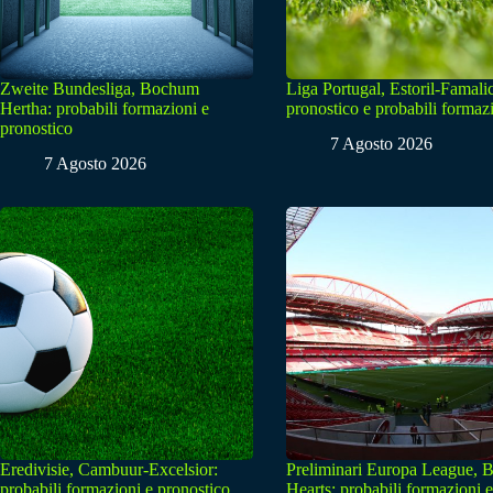
Zweite Bundesliga, Bochum
Liga Portugal, Estoril-Famali
Hertha: probabili formazioni e
pronostico e probabili formaz
pronostico
7 Agosto 2026
7 Agosto 2026
Eredivisie, Cambuur-Excelsior:
Preliminari Europa League, B
probabili formazioni e pronostico
Hearts: probabili formazioni e