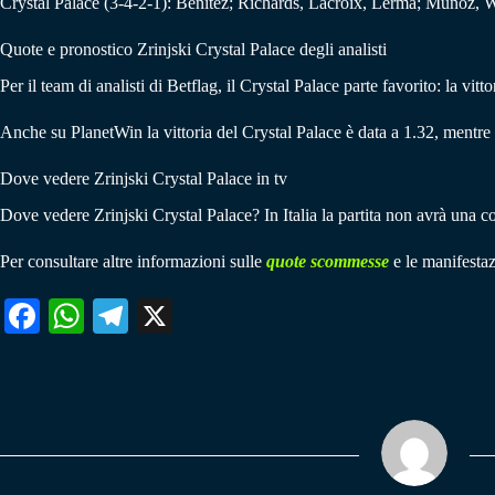
Crystal Palace (3-4-2-1): Benitez; Richards, Lacroix, Lerma; Munoz, 
Quote e pronostico Zrinjski Crystal Palace degli analisti
Per il team di analisti di Betflag, il Crystal Palace parte favorito: la vit
Anche su PlanetWin la vittoria del Crystal Palace è data a 1.32, mentre
Dove vedere Zrinjski Crystal Palace in tv
Dove vedere Zrinjski Crystal Palace? In Italia la partita non avrà una co
Per consultare altre informazioni sulle
quote scommesse
e le manifestaz
Fa
W
Te
X
ce
ha
le
bo
ts
gr
ok
A
a
pp
m