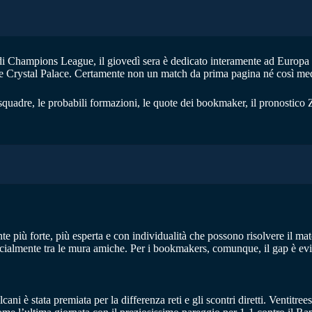
f di Champions League, il giovedì sera è dedicato interamente ad Europ
ski e Crystal Palace. Certamente non un match da prima pagina né così m
quadre, le probabili formazioni, le quote dei bookmaker, il pronostico Z
nte più forte, più esperta e con individualità che possono risolvere il m
pecialmente tra le mura amiche. Per i bookmakers, comunque, il gap è evi
alcani è stata premiata per la differenza reti e gli scontri diretti. Ven