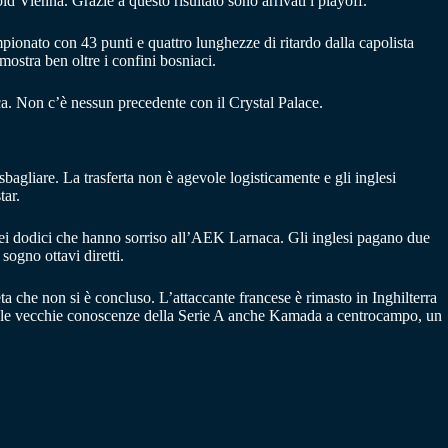
id Vienna. Grazie a questo risultato sono arrivati i playoff.
pionato con 43 punti e quattro lunghezze di ritardo dalla capolista
ostra ben oltre i confini bosniaci.
ca. Non c’è nessun precedente con il Crystal Palace.
bagliare. La trasferta non è agevole logisticamente e gli inglesi
tar.
e dei dodici che hanno sorriso all’AEK Larnaca. Gli inglesi pagano due
sogno ottavi diretti.
eta che non si è concluso. L’attaccante francese è rimasto in Inghilterra
Tra le vecchie conoscenze della Serie A anche Kamada a centrocampo, un