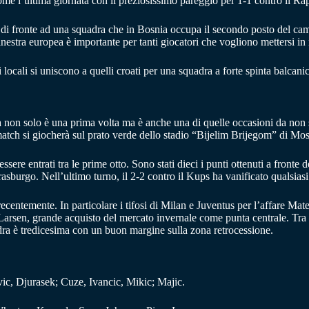
ome l’ultima giornata con il preziosissimo pareggio per 1-1 contro il Rap
o di fronte ad una squadra che in Bosnia occupa il secondo posto del cam
tra europea è importante per tanti giocatori che vogliono mettersi in m
ocali si uniscono a quelli croati per una squadra a forte spinta balcani
a non solo è una prima volta ma è anche una di quelle occasioni da non s
match si giocherà sul prato verde dello stadio “Bijelim Brijegom” di Mos
ere entrati tra le prime otto. Sono stati dieci i punti ottenuti a front
trasburgo. Nell’ultimo turno, il 2-2 contro il Kups ha vanificato qualsiasi 
recentemente. In particolare i tifosi di Milan e Juventus per l’affare Mat
arà Larsen, grande acquisto del mercato invernale come punta centrale. 
dra è tredicesima con un buon margine sulla zona retrocessione.
ic, Djurasek; Cuze, Ivancic, Mikic; Majic.