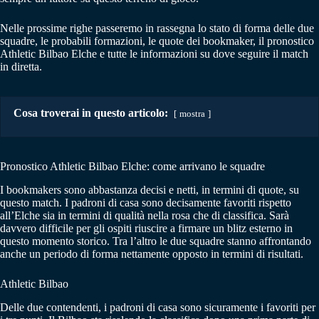
Nelle prossime righe passeremo in rassegna lo stato di forma delle due
squadre, le probabili formazioni, le quote dei bookmaker, il pronostico
Athletic Bilbao Elche e tutte le informazioni su dove seguire il match
in diretta.
Cosa troverai in questo articolo:
mostra
Pronostico Athletic Bilbao Elche: come arrivano le squadre
I bookmakers sono abbastanza decisi e netti, in termini di quote, su
questo match. I padroni di casa sono decisamente favoriti rispetto
all’Elche sia in termini di qualità nella rosa che di classifica. Sarà
davvero difficile per gli ospiti riuscire a firmare un blitz esterno in
questo momento storico. Tra l’altro le due squadre stanno affrontando
anche un periodo di forma nettamente opposto in termini di risultati.
Athletic Bilbao
Delle due contendenti, i padroni di casa sono sicuramente i favoriti per