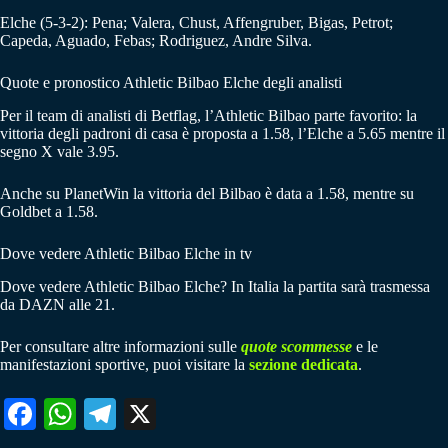
Elche (5-3-2): Pena; Valera, Chust, Affengruber, Bigas, Petrot;
Capeda, Aguado, Febas; Rodriguez, Andre Silva.
Quote e pronostico Athletic Bilbao Elche degli analisti
Per il team di analisti di Betflag, l’Athletic Bilbao parte favorito: la
vittoria degli padroni di casa è proposta a 1.58, l’Elche a 5.65 mentre il
segno X vale 3.95.
Anche su PlanetWin la vittoria del Bilbao è data a 1.58, mentre su
Goldbet a 1.58.
Dove vedere Athletic Bilbao Elche in tv
Dove vedere Athletic Bilbao Elche? In Italia la partita sarà trasmessa
da DAZN alle 21.
Per consultare altre informazioni sulle
quote scommesse
e le
manifestazioni sportive, puoi visitare la
sezione dedicata
.
Fa
W
Te
X
ce
ha
le