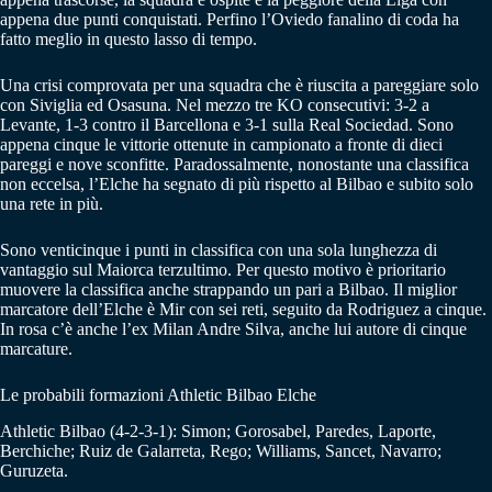
appena due punti conquistati. Perfino l’Oviedo fanalino di coda ha
fatto meglio in questo lasso di tempo.
Una crisi comprovata per una squadra che è riuscita a pareggiare solo
con Siviglia ed Osasuna. Nel mezzo tre KO consecutivi: 3-2 a
Levante, 1-3 contro il Barcellona e 3-1 sulla Real Sociedad. Sono
appena cinque le vittorie ottenute in campionato a fronte di dieci
pareggi e nove sconfitte. Paradossalmente, nonostante una classifica
non eccelsa, l’Elche ha segnato di più rispetto al Bilbao e subito solo
una rete in più.
Sono venticinque i punti in classifica con una sola lunghezza di
vantaggio sul Maiorca terzultimo. Per questo motivo è prioritario
muovere la classifica anche strappando un pari a Bilbao. Il miglior
marcatore dell’Elche è Mir con sei reti, seguito da Rodriguez a cinque.
In rosa c’è anche l’ex Milan Andre Silva, anche lui autore di cinque
marcature.
Le probabili formazioni Athletic Bilbao Elche
Athletic Bilbao (4-2-3-1): Simon; Gorosabel, Paredes, Laporte,
Berchiche; Ruiz de Galarreta, Rego; Williams, Sancet, Navarro;
Guruzeta.